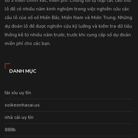
số 3 miền chính xác, miễn phí. Chúng tôi tụ họp các cao thủ
lô đề có nhiều năm kinh nghiệm trong việc nghiên cứu các
cầu lô của xổ số Miền Bắc, Miền Nam và Miền Trung. Những
dự đoán lô đề được nghiên cứu kỹ lưỡng và kiểm tra dữ liệu
thống kê từ nhiều năm trước, trước khi cung cấp số dự đoán
miễn phí cho các bạn.
DANH MỤC
tài xỉu uy tín
soikeonhacai.us
nhà cái uy tín
888b