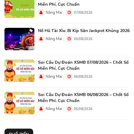
Miễn Phí, Cực Chuẩn
Nắng Mai
07/08/2026
Nổ Hũ Tài Xỉu: Bí Kíp Săn Jackpot Khủng 2026
Nắng Mai
06/08/2026
Soi Cầu Dự Đoán XSMB 07/08/2026 – Chốt Số
Miễn Phí, Cực Chuẩn
Nắng Mai
06/08/2026
Soi Cầu Dự Đoán XSMB 06/08/2026 – Chốt Số
Miễn Phí, Cực Chuẩn
Nắng Mai
05/08/2026