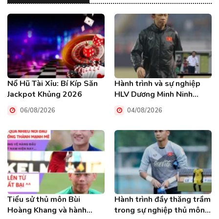
Nổ Hũ Tài Xỉu: Bí Kíp Săn
Hành trình và sự nghiệp
Jackpot Khủng 2026
HLV Dương Minh Ninh
người cận vệ trung thành
06/08/2026
04/08/2026
HAGL
Tiểu sử thủ môn Bùi
Hành trình đầy thăng trầm
Hoàng Khang và hành
trong sự nghiệp thủ môn