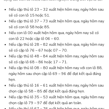
Nếu cặp thủ lô 23 – 32 xuất hiện hôm nay, ngày hôm sau
sẽ có con lô 15 hoặc 51.
Nếu cặp thủ lô 37 – 73 xuất hiện hôm qua, ngày hôm nay
sẽ có con lô 58 hoặc 85.
Nếu con lô 00 xuất hiện hôm qua, ngày hôm nay sẽ có
con lô 22 hoặc cặp lô 06 – 60.
Nếu cặp thủ lô 28 – 82 xuất hiện hôm qua, ngày hôm nay
sẽ có cặp lô 76 – 67 hoặc 07 – 70.
Nếu cặp thủ lô 48 – 84 xuất hiện hôm nay, ngày hôm sau
sẽ có cặp lô 68 – 86 hoặc 17 – 71.
Nếu cặp thủ lô 08 – 80 xuất hiện hôm nay với con lô 88,
ngày hôm sau chọn cặp lô 69 – 96 để đạt kết quả đúng
hẹn.
Nếu cặp thủ lô 16 – 61 xuất hiện hôm nay, ngày hôm sau
chọn cặp lô 58 – 85 để đạt kết quả đúng hẹn.
Nếu cặp thủ lô 35 – 53 xuất hiện hôm qua, ngày hôm nay
chọn cặp lô 79 – 97 để đạt kết quả an toàn.
Nếu cặp thủ lô 67 – 76 xuất hiện hôm qua, ngày hôm nay