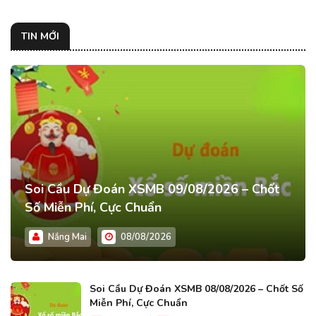
TIN MỚI
Soi Cầu Dự Đoán XSMB 09/08/2026 – Chốt
Số Miễn Phí, Cực Chuẩn
Nắng Mai
08/08/2026
Soi Cầu Dự Đoán XSMB 08/08/2026 – Chốt Số
Miễn Phí, Cực Chuẩn