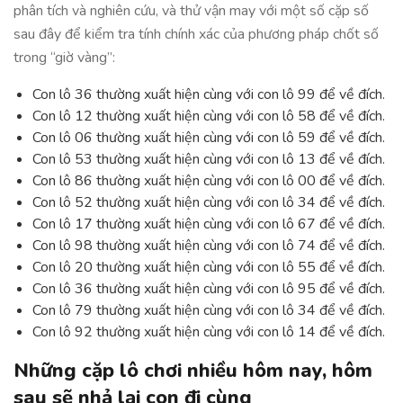
phân tích và nghiên cứu, và thử vận may với một số cặp số
sau đây để kiểm tra tính chính xác của phương pháp chốt số
trong “giờ vàng”:
Con lô 36 thường xuất hiện cùng với con lô 99 để về đích.
Con lô 12 thường xuất hiện cùng với con lô 58 để về đích.
Con lô 06 thường xuất hiện cùng với con lô 59 để về đích.
Con lô 53 thường xuất hiện cùng với con lô 13 để về đích.
Con lô 86 thường xuất hiện cùng với con lô 00 để về đích.
Con lô 52 thường xuất hiện cùng với con lô 34 để về đích.
Con lô 17 thường xuất hiện cùng với con lô 67 để về đích.
Con lô 98 thường xuất hiện cùng với con lô 74 để về đích.
Con lô 20 thường xuất hiện cùng với con lô 55 để về đích.
Con lô 36 thường xuất hiện cùng với con lô 95 để về đích.
Con lô 79 thường xuất hiện cùng với con lô 34 để về đích.
Con lô 92 thường xuất hiện cùng với con lô 14 để về đích.
Những cặp lô chơi nhiều hôm nay, hôm
sau sẽ nhả lại con đi cùng