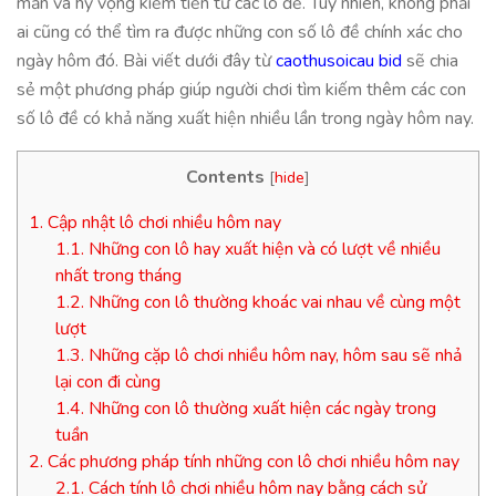
mắn và hy vọng kiếm tiền từ các lô đề. Tuy nhiên, không phải
ai cũng có thể tìm ra được những con số lô đề chính xác cho
ngày hôm đó. Bài viết dưới đây từ
caothusoicau bid
sẽ chia
sẻ một phương pháp giúp người chơi tìm kiếm thêm các con
số lô đề có khả năng xuất hiện nhiều lần trong ngày hôm nay.
Contents
[
hide
]
1.
Cập nhật lô chơi nhiều hôm nay
1.1.
Những con lô hay xuất hiện và có lượt về nhiều
nhất trong tháng
1.2.
Những con lô thường khoác vai nhau về cùng một
lượt
1.3.
Những cặp lô chơi nhiều hôm nay, hôm sau sẽ nhả
lại con đi cùng
1.4.
Những con lô thường xuất hiện các ngày trong
tuần
2.
Các phương pháp tính những con lô chơi nhiều hôm nay
2.1.
Cách tính lô chơi nhiều hôm nay bằng cách sử