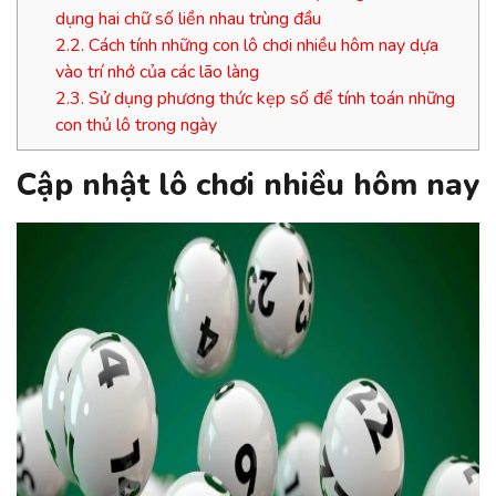
dụng hai chữ số liền nhau trùng đầu
2.2.
Cách tính những con lô chơi nhiều hôm nay dựa
vào trí nhớ của các lão làng
2.3.
Sử dụng phương thức kẹp số để tính toán những
con thủ lô trong ngày
Cập nhật lô chơi nhiều hôm nay