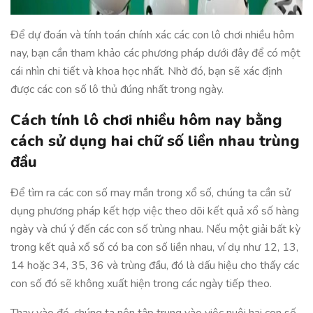
Để dự đoán và tính toán chính xác các con lô chơi nhiều hôm
nay, bạn cần tham khảo các phương pháp dưới đây để có một
cái nhìn chi tiết và khoa học nhất. Nhờ đó, bạn sẽ xác định
được các con số lô thủ đúng nhất trong ngày.
Cách tính lô chơi nhiều hôm nay bằng
cách sử dụng hai chữ số liền nhau trùng
đầu
Để tìm ra các con số may mắn trong xổ số, chúng ta cần sử
dụng phương pháp kết hợp việc theo dõi kết quả xổ số hàng
ngày và chú ý đến các con số trùng nhau. Nếu một giải bất kỳ
trong kết quả xổ số có ba con số liền nhau, ví dụ như 12, 13,
14 hoặc 34, 35, 36 và trùng đầu, đó là dấu hiệu cho thấy các
con số đó sẽ không xuất hiện trong các ngày tiếp theo.