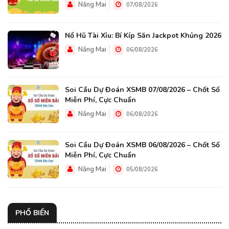
Nắng Mai
07/08/2026
Nổ Hũ Tài Xỉu: Bí Kíp Săn Jackpot Khủng 2026
Nắng Mai
06/08/2026
Soi Cầu Dự Đoán XSMB 07/08/2026 – Chốt Số
Miễn Phí, Cực Chuẩn
Nắng Mai
06/08/2026
Soi Cầu Dự Đoán XSMB 06/08/2026 – Chốt Số
Miễn Phí, Cực Chuẩn
Nắng Mai
05/08/2026
PHỔ BIẾN