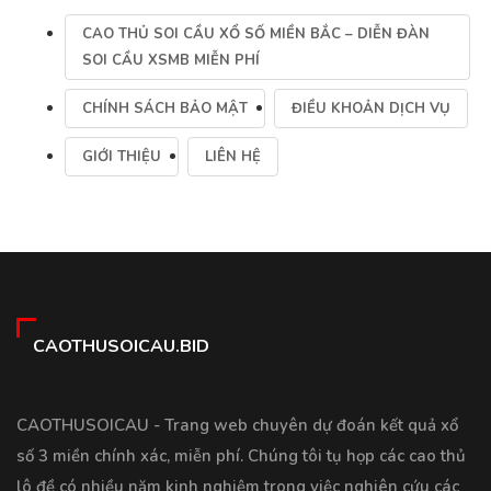
CAO THỦ SOI CẦU XỔ SỐ MIỀN BẮC – DIỄN ĐÀN
SOI CẦU XSMB MIỄN PHÍ
CHÍNH SÁCH BẢO MẬT
ĐIỀU KHOẢN DỊCH VỤ
GIỚI THIỆU
LIÊN HỆ
CAOTHUSOICAU.BID
CAOTHUSOICAU - Trang web chuyên dự đoán kết quả xổ
số 3 miền chính xác, miễn phí. Chúng tôi tụ họp các cao thủ
lô đề có nhiều năm kinh nghiệm trong việc nghiên cứu các