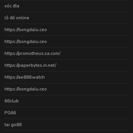
xóc đĩa
lô đề online
https://bongdalu.ceo
https://bongdalu.ceo
https://promotheus.sa.com/
https://paperbytes.in.net/
https://ae888.watch
https://bongdalu.ceo
66club
PG66
tai go88