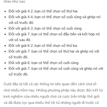
nhau như sau:
Đối với giải 4.2, bạn có thể chọn số thứ hai.
Đối với giải 4.4, bạn có thể chọn số cuối cùng và ghép nó
với số trước đó.
Đối với giải 6.3, bạn có thể chọn số cuối cùng.
Đối với giải 7, bạn có thể chọn số đầu tiên và kết hợp nó
với số sau đó.
Đối với giải 6.2, bạn có thể chọn số thứ ba.
Đối với giải 7, bạn có thể chọn số thứ hai và ghép nó với
số trước đó.
Đối với giải 6, bạn có thể chọn số cuối cùng.
Đối với giải 7, bạn có thể chọn số cuối cùng và ghép nó với
số trước đó.
Dưới đây là tất cả các thông tin liên quan đến cách chơi lô
chơi nhiều hôm nay. Những phương pháp này được đúc kết từ
kinh nghiệm của nhiều người chơi cá cược trên khắp thế giới
và đã được lọc qua nhiều thế hệ từ những người đi trước có