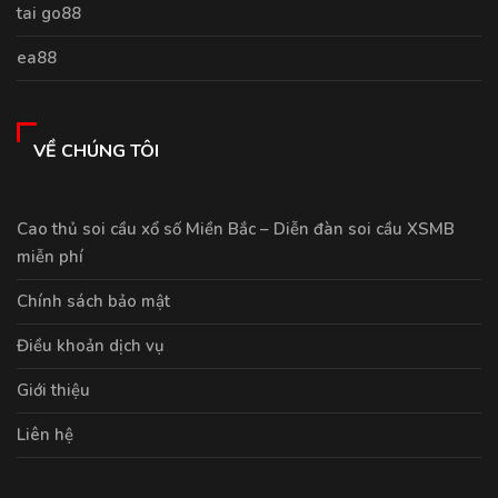
tai go88
ea88
VỀ CHÚNG TÔI
Cao thủ soi cầu xổ số Miền Bắc – Diễn đàn soi cầu XSMB
miễn phí
Chính sách bảo mật
Điều khoản dịch vụ
Giới thiệu
Liên hệ