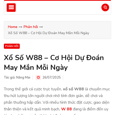
Home
Phản hồi
Xổ Số W88 – Cơ Hội Dự Đoán May Mắn Mỗi Ngày
PHẢN HỒI
Xổ Số W88 – Cơ Hội Dự Đoán
May Mắn Mỗi Ngày
Tác giả:
Nắng Mai
26/07/2025
Trong thế giới cá cược trực tuyến,
xổ số W88
là chuyên mục
thu hút lượng lớn người chơi nhờ tính đơn giản, dễ chơi và
phần thưởng hấp dẫn. Với nhiều hình thức đặt cược, giao diện
thân thiện và kết quả minh bạch,
W 88
đang là điểm đến uy