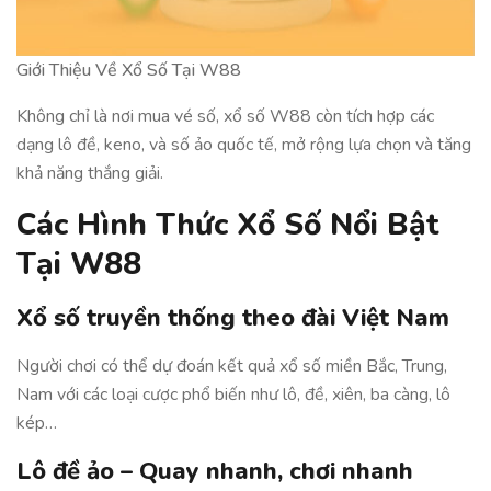
Giới Thiệu Về Xổ Số Tại W88
Không chỉ là nơi mua vé số, xổ số W88 còn tích hợp các
dạng lô đề, keno, và số ảo quốc tế, mở rộng lựa chọn và tăng
khả năng thắng giải.
Các Hình Thức Xổ Số Nổi Bật
Tại W88
Xổ số truyền thống theo đài Việt Nam
Người chơi có thể dự đoán kết quả xổ số miền Bắc, Trung,
Nam với các loại cược phổ biến như lô, đề, xiên, ba càng, lô
kép…
Lô đề ảo – Quay nhanh, chơi nhanh