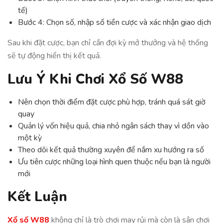
tế)
Bước 4: Chọn số, nhập số tiền cược và xác nhận giao dịch
Sau khi đặt cược, bạn chỉ cần đợi kỳ mở thưởng và hệ thống
sẽ tự động hiển thị kết quả.
Lưu Ý Khi Chơi Xổ Số W88
Nên chọn thời điểm đặt cược phù hợp, tránh quá sát giờ
quay
Quản lý vốn hiệu quả, chia nhỏ ngân sách thay vì dồn vào
một kỳ
Theo dõi kết quả thường xuyên để nắm xu hướng ra số
Ưu tiên cược những loại hình quen thuộc nếu bạn là người
mới
Kết Luận
Xổ số W88
không chỉ là trò chơi may rủi mà còn là sân chơi