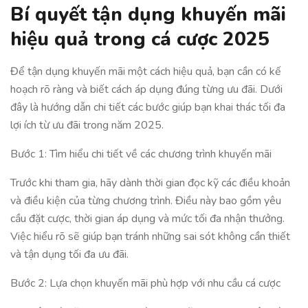
Bí quyết tận dụng khuyến mãi
hiệu quả trong cá cược 2025
Để tận dụng khuyến mãi một cách hiệu quả, bạn cần có kế
hoạch rõ ràng và biết cách áp dụng đúng từng ưu đãi. Dưới
đây là hướng dẫn chi tiết các bước giúp bạn khai thác tối đa
lợi ích từ ưu đãi trong năm 2025.
Bước 1: Tìm hiểu chi tiết về các chương trình khuyến mãi
Trước khi tham gia, hãy dành thời gian đọc kỹ các điều khoản
và điều kiện của từng chương trình. Điều này bao gồm yêu
cầu đặt cược, thời gian áp dụng và mức tối đa nhận thưởng.
Việc hiểu rõ sẽ giúp bạn tránh những sai sót không cần thiết
và tận dụng tối đa ưu đãi.
Bước 2: Lựa chọn khuyến mãi phù hợp với nhu cầu cá cược