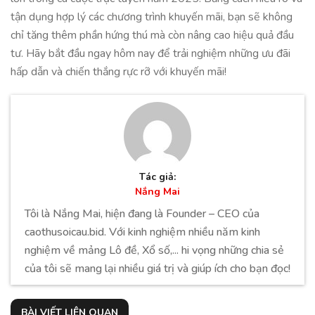
tận dụng hợp lý các chương trình khuyến mãi, bạn sẽ không
chỉ tăng thêm phần hứng thú mà còn nâng cao hiệu quả đầu
tư. Hãy bắt đầu ngay hôm nay để trải nghiệm những ưu đãi
hấp dẫn và chiến thắng rực rỡ với khuyến mãi!
Tác giả:
Nắng Mai
Tôi là Nắng Mai, hiện đang là Founder – CEO của
caothusoicau.bid. Với kinh nghiệm nhiều năm kinh
nghiệm về mảng Lô đề, Xổ số,... hi vọng những chia sẻ
của tôi sẽ mang lại nhiều giá trị và giúp ích cho bạn đọc!
BÀI VIẾT LIÊN QUAN