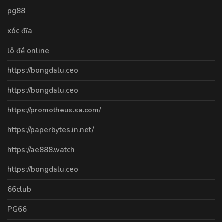
pg88
xóc đĩa
lô đề online
https://bongdalu.ceo
https://bongdalu.ceo
https://promotheus.sa.com/
https://paperbytes.in.net/
https://ae888.watch
https://bongdalu.ceo
66club
PG66