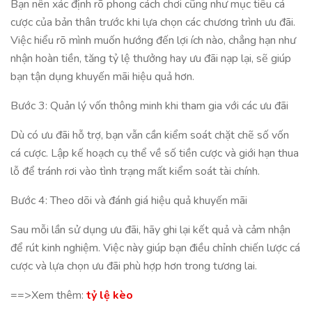
Bạn nên xác định rõ phong cách chơi cũng như mục tiêu cá
cược của bản thân trước khi lựa chọn các chương trình ưu đãi.
Việc hiểu rõ mình muốn hướng đến lợi ích nào, chẳng hạn như
nhận hoàn tiền, tăng tỷ lệ thưởng hay ưu đãi nạp lại, sẽ giúp
bạn tận dụng khuyến mãi hiệu quả hơn.
Bước 3: Quản lý vốn thông minh khi tham gia với các ưu đãi
Dù có ưu đãi hỗ trợ, bạn vẫn cần kiểm soát chặt chẽ số vốn
cá cược. Lập kế hoạch cụ thể về số tiền cược và giới hạn thua
lỗ để tránh rơi vào tình trạng mất kiểm soát tài chính.
Bước 4: Theo dõi và đánh giá hiệu quả khuyến mãi
Sau mỗi lần sử dụng ưu đãi, hãy ghi lại kết quả và cảm nhận
để rút kinh nghiệm. Việc này giúp bạn điều chỉnh chiến lược cá
cược và lựa chọn ưu đãi phù hợp hơn trong tương lai.
==>Xem thêm:
tỷ lệ kèo