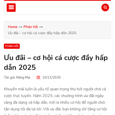
Home
Phản hồi
Ưu đãi – cơ hội cá cược đầy hấp dẫn 2025
PHẢN HỒI
Ưu đãi – cơ hội cá cược đầy hấp
dẫn 2025
Tác giả:
Nắng Mai
10/11/2025
Khuyến mãi luôn là yếu tố quan trọng thu hút người chơi cá
cược trực tuyến. Năm 2025, các chương trình ưu đãi ngày
càng đa dạng và hấp dẫn, mở ra nhiều cơ hội để người chơi
tận dụng tối đa lợi ích. Với ưu đãi, bạn không chỉ tăng cơ hội