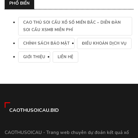
PHỔ BIẾN
CAO THỦ SOI CẦU XỔ SỐ MIỀN BẮC – DIỄN ĐÀN
SOI CẦU XSMB MIỄN PHÍ
CHÍNH SÁCH BẢO MẬT
ĐIỀU KHOẢN DỊCH VỤ
GIỚI THIỆU
LIÊN HỆ
CAOTHUSOICAU.BID
CAOTHUSOICAU - Trang web chuyên dự đoán kết quả xổ