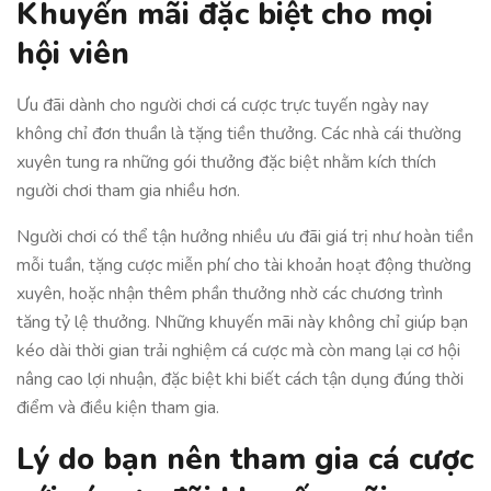
Khuyến mãi đặc biệt cho mọi
hội viên
Ưu đãi dành cho người chơi cá cược trực tuyến ngày nay
không chỉ đơn thuần là tặng tiền thưởng. Các nhà cái thường
xuyên tung ra những gói thưởng đặc biệt nhằm kích thích
người chơi tham gia nhiều hơn.
Người chơi có thể tận hưởng nhiều ưu đãi giá trị như hoàn tiền
mỗi tuần, tặng cược miễn phí cho tài khoản hoạt động thường
xuyên, hoặc nhận thêm phần thưởng nhờ các chương trình
tăng tỷ lệ thưởng. Những khuyến mãi này không chỉ giúp bạn
kéo dài thời gian trải nghiệm cá cược mà còn mang lại cơ hội
nâng cao lợi nhuận, đặc biệt khi biết cách tận dụng đúng thời
điểm và điều kiện tham gia.
Lý do bạn nên tham gia cá cược