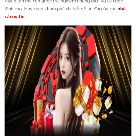
thắng lớn mà còn được trải nghiệm những dịch vụ cá cược
đỉnh cao. Hãy cùng khám phá chi tiết về ưu đãi của các
nhà
cái uy tín
.