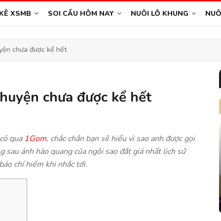
KÊ XSMB
SOI CẦU HÔM NAY
NUÔI LÔ KHUNG
NUÔ
yện chưa được kể hết
chuyện chưa được kể hết
 cỏ qua
1Gom
, chắc chắn bạn sẽ hiểu vì sao anh được gọi
g sau ánh hào quang của ngôi sao đắt giá nhất lịch sử
báo chí hiếm khi nhắc tới.