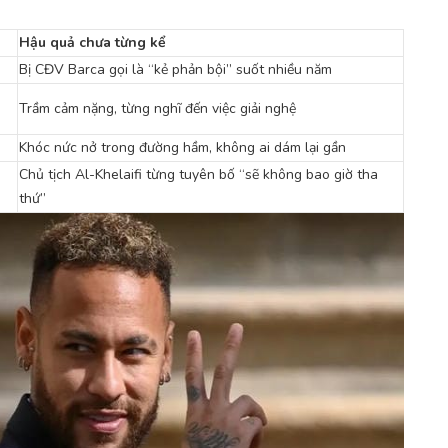
Hậu quả chưa từng kể
Bị CĐV Barca gọi là “kẻ phản bội” suốt nhiều năm
Trầm cảm nặng, từng nghĩ đến việc giải nghệ
Khóc nức nở trong đường hầm, không ai dám lại gần
Chủ tịch Al-Khelaifi từng tuyên bố “sẽ không bao giờ tha
thứ”