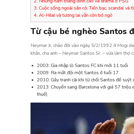
2.
Những năm tháng đỉnh cao và drama ở PSG
3.
Cuộc sống ngoài sân cỏ: Tiền bạc, scandal và t
4.
Al-Hilal và tương lai vẫn còn bỏ ngỏ
Từ cậu bé nghèo Santos 
Neymar Jr. chào đời vào ngày 5/2/1992 ở Mogi das 
khăn, cha anh – Neymar Santos Sr. – vừa làm thợ cơ
2003: Gia nhập lò Santos FC khi mới 11 tuổi
2009: Ra mắt đội một Santos ở tuổi 17
2010: Gây tranh cãi khi từ chối Santos để suý
2013: Chuyển sang Barcelona với giá 57 triệu eur
thuế)