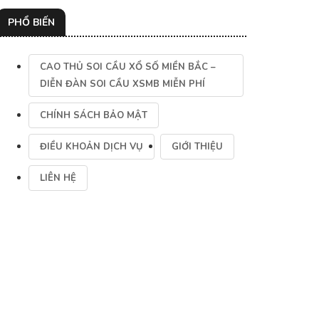
PHỔ BIẾN
CAO THỦ SOI CẦU XỔ SỐ MIỀN BẮC –
DIỄN ĐÀN SOI CẦU XSMB MIỄN PHÍ
CHÍNH SÁCH BẢO MẬT
ĐIỀU KHOẢN DỊCH VỤ
GIỚI THIỆU
LIÊN HỆ