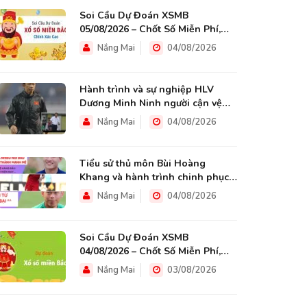
Soi Cầu Dự Đoán XSMB
05/08/2026 – Chốt Số Miễn Phí,
Cực Chuẩn
Nắng Mai
04/08/2026
Hành trình và sự nghiệp HLV
Dương Minh Ninh người cận vệ
trung thành HAGL
Nắng Mai
04/08/2026
Tiểu sử thủ môn Bùi Hoàng
Khang và hành trình chinh phục
đỉnh cao
Nắng Mai
04/08/2026
Soi Cầu Dự Đoán XSMB
04/08/2026 – Chốt Số Miễn Phí,
Cực Chuẩn
Nắng Mai
03/08/2026