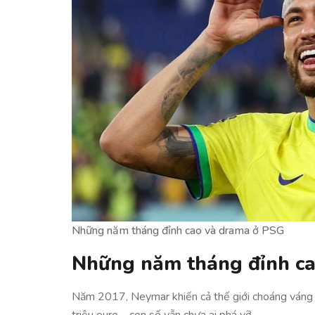
Những năm tháng đỉnh cao và drama ở PSG
Những năm tháng đỉnh c
Năm 2017, Neymar khiến cả thế giới choáng váng k