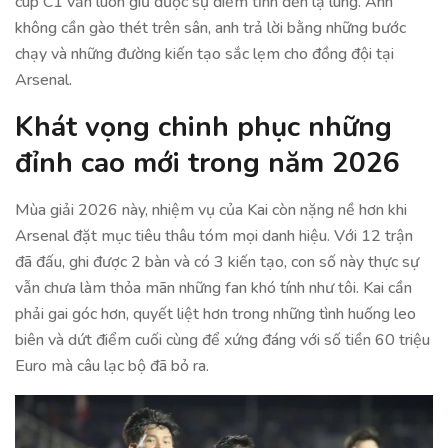
cúp C1 vẫn luôn giữ được sự điềm tĩnh đến lạ lùng. Anh
không cần gào thét trên sân, anh trả lời bằng những bước
chạy và những đường kiến tạo sắc lẹm cho đồng đội tại
Arsenal.
Khát vọng chinh phục những
đỉnh cao mới trong năm 2026
Mùa giải 2026 này, nhiệm vụ của Kai còn nặng nề hơn khi
Arsenal đặt mục tiêu thâu tóm mọi danh hiệu. Với 12 trận
đã đấu, ghi được 2 bàn và có 3 kiến tạo, con số này thực sự
vẫn chưa làm thỏa mãn những fan khó tính như tôi. Kai cần
phải gai góc hơn, quyết liệt hơn trong những tình huống leo
biên và dứt điểm cuối cùng để xứng đáng với số tiền 60 triệu
Euro mà câu lạc bộ đã bỏ ra.