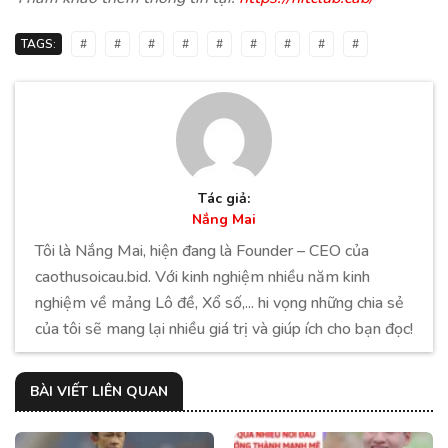
TAGS:
#
#
#
#
#
#
#
#
#
Tác giả:
Nắng Mai
Tôi là Nắng Mai, hiện đang là Founder – CEO của
caothusoicau.bid. Với kinh nghiệm nhiều năm kinh
nghiệm về mảng Lô đề, Xổ số,... hi vọng những chia sẻ
của tôi sẽ mang lại nhiều giá trị và giúp ích cho bạn đọc!
BÀI VIẾT LIÊN QUAN