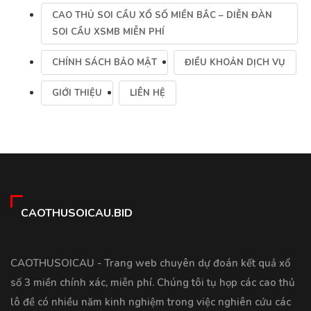
CAO THỦ SOI CẦU XỔ SỐ MIỀN BẮC – DIỄN ĐÀN
SOI CẦU XSMB MIỄN PHÍ
CHÍNH SÁCH BẢO MẬT
ĐIỀU KHOẢN DỊCH VỤ
GIỚI THIỆU
LIÊN HỆ
CAOTHUSOICAU.BID
CAOTHUSOICAU - Trang web chuyên dự đoán kết quả xổ
số 3 miền chính xác, miễn phí. Chúng tôi tụ họp các cao thủ
lô đề có nhiều năm kinh nghiệm trong việc nghiên cứu các