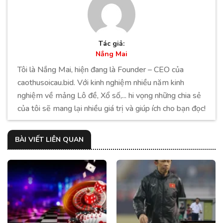
Tác giả:
Nắng Mai
Tôi là Nắng Mai, hiện đang là Founder – CEO của
caothusoicau.bid. Với kinh nghiệm nhiều năm kinh
nghiệm về mảng Lô đề, Xổ số,... hi vọng những chia sẻ
của tôi sẽ mang lại nhiều giá trị và giúp ích cho bạn đọc!
BÀI VIẾT LIÊN QUAN