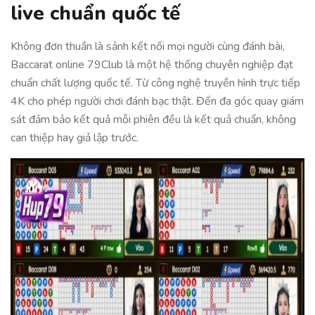
live chuẩn quốc tế
Không đơn thuần là sảnh kết nối mọi người cùng đánh bài,
Baccarat online 79Club là một hệ thống chuyên nghiệp đạt
chuẩn chất lượng quốc tế. Từ công nghệ truyền hình trực tiếp
4K cho phép người chơi đánh bạc thật. Đến đa góc quay giám
sát đảm bảo kết quả mỗi phiên đều là kết quả chuẩn, không
can thiệp hay giả lập trước.