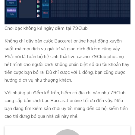
Chơi bạc không kể ngày đêm tại 79Club
Không chỉ dãy bàn cược Baccarat online hoạt động xuyên
suốt mà mọi dịch vụ giải trí và giao dịch đi kèm cũng vậy.
Phải nói là toàn bộ hệ sinh thái live casino 79Club phục vụ
hết mình cho người chơi, không phân biệt số dư tài khoản hay
tiền cược bạn bỏ ra. Dù chỉ cược với 1 đồng, bạn cũng được
hưởng dịch vụ như thượng khách.
Với những ưu điểm kể trên, hiếm có địa chỉ nào như 79Club
cung cấp bàn chơi bạc Baccarat online tối ưu đến vậy. Nếu
bạn đang tìm kiếm sân chơi uy tín mang đến cơ hội kiếm tiền
cao thì đừng bỏ qua nhà cái này nhé.