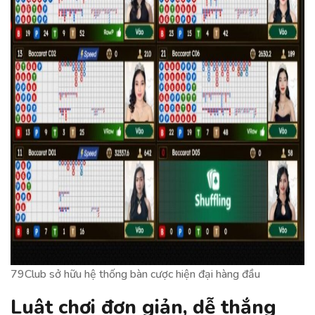
79Club sở hữu hệ thống bàn cược hiện đại hàng đầu
Luật chơi đơn giản, dễ thắng