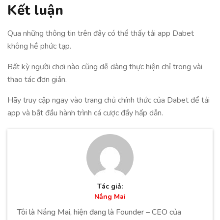
Kết luận
Qua những thông tin trên đây có thể thấy tải app Dabet
không hề phức tạp.
Bất kỳ người chơi nào cũng dễ dàng thực hiện chỉ trong vài
thao tác đơn giản.
Hãy truy cập ngay vào trang chủ chính thức của Dabet để tải
app và bắt đầu hành trình cá cược đầy hấp dẫn.
Tác giả:
Nắng Mai
Tôi là Nắng Mai, hiện đang là Founder – CEO của