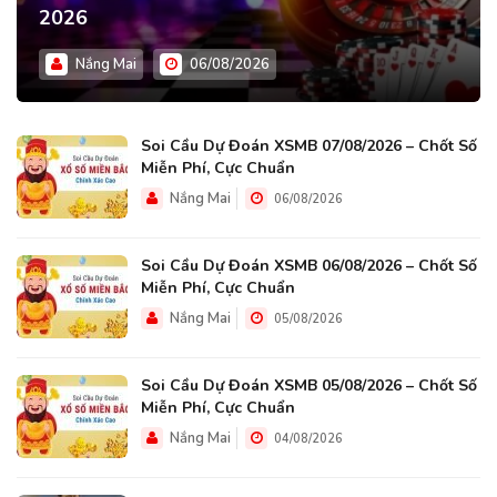
2026
Nắng Mai
06/08/2026
Soi Cầu Dự Đoán XSMB 07/08/2026 – Chốt Số
Miễn Phí, Cực Chuẩn
Nắng Mai
06/08/2026
Soi Cầu Dự Đoán XSMB 06/08/2026 – Chốt Số
Miễn Phí, Cực Chuẩn
Nắng Mai
05/08/2026
Soi Cầu Dự Đoán XSMB 05/08/2026 – Chốt Số
Miễn Phí, Cực Chuẩn
Nắng Mai
04/08/2026