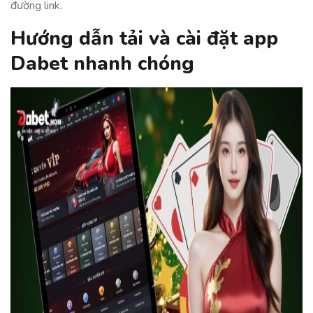
đường link.
Hướng dẫn tải và cài đặt app
Dabet nhanh chóng