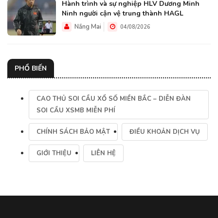
Hành trình và sự nghiệp HLV Dương Minh
Ninh người cận vệ trung thành HAGL
Nắng Mai
04/08/2026
PHỔ BIẾN
CAO THỦ SOI CẦU XỔ SỐ MIỀN BẮC – DIỄN ĐÀN
SOI CẦU XSMB MIỄN PHÍ
CHÍNH SÁCH BẢO MẬT
ĐIỀU KHOẢN DỊCH VỤ
GIỚI THIỆU
LIÊN HỆ