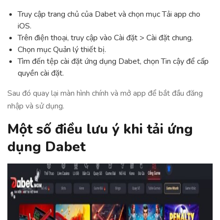
Truy cập trang chủ của Dabet và chọn mục Tải app cho
iOS.
Trên điện thoại, truy cập vào Cài đặt > Cài đặt chung.
Chọn mục Quản lý thiết bị.
Tìm đến tệp cài đặt ứng dụng Dabet, chọn Tin cậy để cấp
quyền cài đặt.
Sau đó quay lại màn hình chính và mở app để bắt đầu đăng
nhập và sử dụng.
Một số điều lưu ý khi tải ứng
dụng Dabet