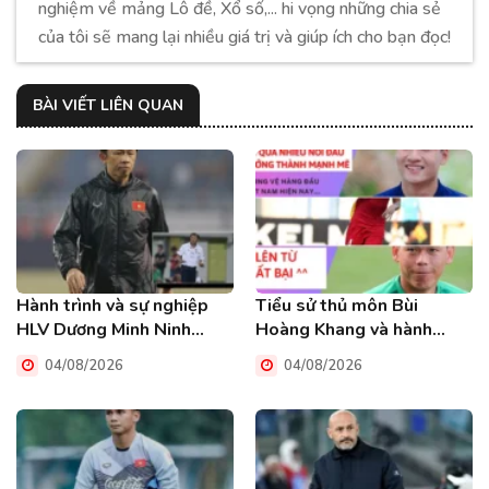
nghiệm về mảng Lô đề, Xổ số,... hi vọng những chia sẻ
của tôi sẽ mang lại nhiều giá trị và giúp ích cho bạn đọc!
BÀI VIẾT LIÊN QUAN
Hành trình và sự nghiệp
Tiểu sử thủ môn Bùi
HLV Dương Minh Ninh
Hoàng Khang và hành
người cận vệ trung thành
trình chinh phục đỉnh cao
04/08/2026
04/08/2026
HAGL