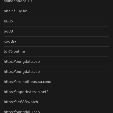
soikeonhacai.us
nhà cái uy tín
888b
pg88
xóc đĩa
lô đề online
https://bongdalu.ceo
https://bongdalu.ceo
https://promotheus.sa.com/
https://paperbytes.in.net/
https://ae888.watch
https://bongdalu.ceo