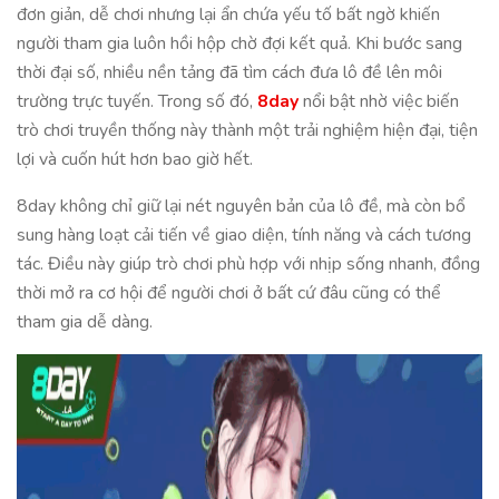
đơn giản, dễ chơi nhưng lại ẩn chứa yếu tố bất ngờ khiến
người tham gia luôn hồi hộp chờ đợi kết quả. Khi bước sang
thời đại số, nhiều nền tảng đã tìm cách đưa lô đề lên môi
trường trực tuyến. Trong số đó,
8day
nổi bật nhờ việc biến
trò chơi truyền thống này thành một trải nghiệm hiện đại, tiện
lợi và cuốn hút hơn bao giờ hết.
8day không chỉ giữ lại nét nguyên bản của lô đề, mà còn bổ
sung hàng loạt cải tiến về giao diện, tính năng và cách tương
tác. Điều này giúp trò chơi phù hợp với nhịp sống nhanh, đồng
thời mở ra cơ hội để người chơi ở bất cứ đâu cũng có thể
tham gia dễ dàng.