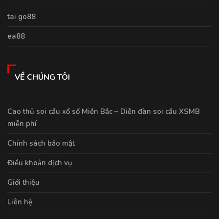
tai go88
ea88
VỀ CHÚNG TÔI
Cao thủ soi cầu xổ số Miền Bắc – Diễn đàn soi cầu XSMB
miễn phí
Chính sách bảo mật
Điều khoản dịch vụ
Giới thiệu
Liên hệ