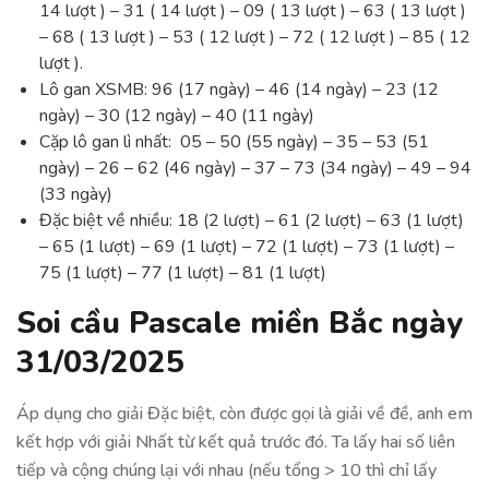
14 lượt ) – 31 ( 14 lượt ) – 09 ( 13 lượt ) – 63 ( 13 lượt )
– 68 ( 13 lượt ) – 53 ( 12 lượt ) – 72 ( 12 lượt ) – 85 ( 12
lượt ).
Lô gan XSMB: 96 (17 ngày) – 46 (14 ngày) – 23 (12
ngày) – 30 (12 ngày) – 40 (11 ngày)
Cặp lô gan lì nhất: 05 – 50 (55 ngày) – 35 – 53 (51
ngày) – 26 – 62 (46 ngày) – 37 – 73 (34 ngày) – 49 – 94
(33 ngày)
Đặc biệt về nhiều: 18 (2 lượt) – 61 (2 lượt) – 63 (1 lượt)
– 65 (1 lượt) – 69 (1 lượt) – 72 (1 lượt) – 73 (1 lượt) –
75 (1 lượt) – 77 (1 lượt) – 81 (1 lượt)
Soi cầu Pascale miền Bắc ngày
31/03/2025
Áp dụng cho giải Đặc biệt, còn được gọi là giải về đề, anh em
kết hợp với giải Nhất từ kết quả trước đó. Ta lấy hai số liên
tiếp và cộng chúng lại với nhau (nếu tổng > 10 thì chỉ lấy