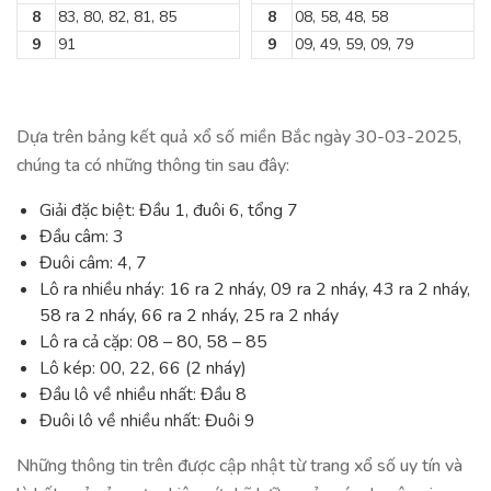
8
83, 80, 82, 81, 85
8
08, 58, 48, 58
9
91
9
09, 49, 59, 09, 79
Dựa trên bảng kết quả xổ số miền Bắc ngày
30-03-2025
,
chúng ta có những thông tin sau đây:
Giải đặc biệt: Đầu 1, đuôi 6, tổng 7
Đầu câm: 3
Đuôi câm: 4, 7
Lô ra nhiều nháy: 16 ra 2 nháy, 09 ra 2 nháy, 43 ra 2 nháy,
58 ra 2 nháy, 66 ra 2 nháy, 25 ra 2 nháy
Lô ra cả cặp: 08 – 80, 58 – 85
Lô kép: 00, 22, 66 (2 nháy)
Đầu lô về nhiều nhất: Đầu 8
Đuôi lô về nhiều nhất: Đuôi 9
Những thông tin trên được cập nhật từ trang xổ số uy tín và