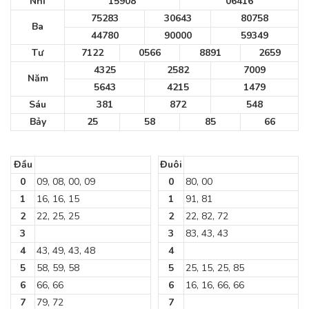
Nhì
15908
06416
75283
30643
80758
Ba
44780
90000
59349
Tư
7122
0566
8891
2659
4325
2582
7009
Năm
5643
4215
1479
Sáu
381
872
548
Bảy
25
58
85
66
Đầu
Đuôi
0
09, 08, 00, 09
0
80, 00
1
16, 16, 15
1
91, 81
2
22, 25, 25
2
22, 82, 72
3
3
83, 43, 43
4
43, 49, 43, 48
4
5
58, 59, 58
5
25, 15, 25, 85
6
66, 66
6
16, 16, 66, 66
7
79, 72
7