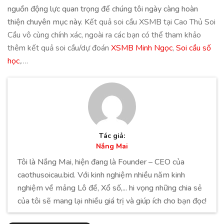
nguồn động lực quan trọng để chúng tôi ngày càng hoàn
thiện chuyên mục này. K
ết quả soi cầu XSMB tại Cao Thủ Soi
Cầu vô cùng chính xác, ngoài ra các bạn có thể tham khảo
thêm kết quả soi cầu/dự đoán
XSMB Minh Ngọc
,
Soi cầu số
học
,….
Tác giả:
Nắng Mai
Tôi là Nắng Mai, hiện đang là Founder – CEO của
caothusoicau.bid. Với kinh nghiệm nhiều năm kinh
nghiệm về mảng Lô đề, Xổ số,... hi vọng những chia sẻ
của tôi sẽ mang lại nhiều giá trị và giúp ích cho bạn đọc!