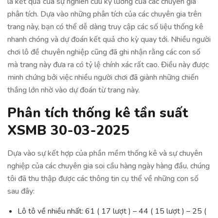
là kết quả của sự nghiên cứu kỹ lưỡng của các chuyên gia
phân tích. Dựa vào những phân tích của các chuyên gia trên
trang này, bạn có thể dễ dàng truy cập các số liệu thống kê
nhanh chóng và dự đoán kết quả cho kỳ quay tới. Nhiều người
chơi lô đề chuyên nghiệp cũng đã ghi nhận rằng các con số
mà trang này đưa ra có tỷ lệ chính xác rất cao. Điều này được
minh chứng bởi việc nhiều người chơi đã giành những chiến
thắng lớn nhờ vào dự đoán từ trang này.
Phân tích thống kê tần suất
XSMB
30-03-2025
Dựa vào sự kết hợp của phần mềm thống kê và sự chuyên
nghiệp của các chuyên gia soi cầu hàng ngày hàng đầu, chúng
tôi đã thu thập được các thông tin cụ thể về những con số
sau đây:
Lô tô về nhiều nhất: 61 ( 17 lượt ) – 44 ( 15 lượt ) – 25 (