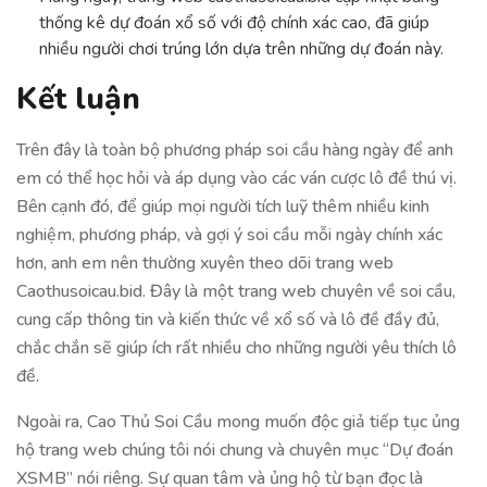
thống kê dự đoán xổ số với độ chính xác cao, đã giúp
nhiều người chơi trúng lớn dựa trên những dự đoán này.
Kết luận
Trên đây là toàn bộ phương pháp soi cầu hàng ngày để anh
em có thể học hỏi và áp dụng vào các ván cược lô đề thú vị.
Bên cạnh đó, để giúp mọi người tích luỹ thêm nhiều kinh
nghiệm, phương pháp, và gợi ý soi cầu mỗi ngày chính xác
hơn, anh em nên thường xuyên theo dõi trang web
Caothusoicau.bid. Đây là một trang web chuyên về soi cầu,
cung cấp thông tin và kiến thức về xổ số và lô đề đầy đủ,
chắc chắn sẽ giúp ích rất nhiều cho những người yêu thích lô
đề.
Ngoài ra, Cao Thủ Soi Cầu mong muốn độc giả tiếp tục ủng
hộ trang web chúng tôi nói chung và chuyên mục “Dự đoán
XSMB” nói riêng. Sự quan tâm và ủng hộ từ bạn đọc là