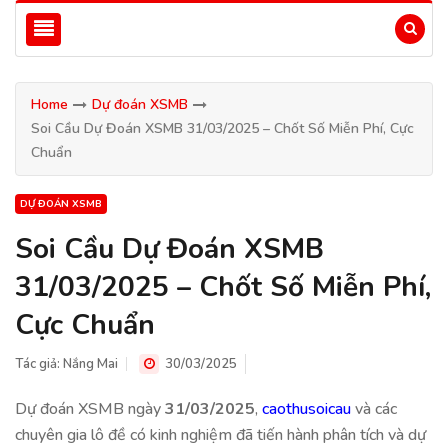
Home
Dự đoán XSMB
Soi Cầu Dự Đoán XSMB 31/03/2025 – Chốt Số Miễn Phí, Cực
Chuẩn
DỰ ĐOÁN XSMB
Soi Cầu Dự Đoán XSMB
31/03/2025 – Chốt Số Miễn Phí,
Cực Chuẩn
Tác giả:
Nắng Mai
30/03/2025
Dự đoán XSMB ngày
31/03/2025
,
caothusoicau
và các
chuyên gia lô đề có kinh nghiệm đã tiến hành phân tích và dự