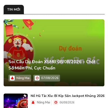
TIN MỚI
Soi Cầu Dự Đoán XSMB 08/08/2026 – Chốt
Số Miễn Phí, Cực Chuẩn
Nắng Mai
07/08/2026
Nổ Hũ Tài Xỉu: Bí Kíp Săn Jackpot Khủng 2026
Nắng Mai
06/08/2026