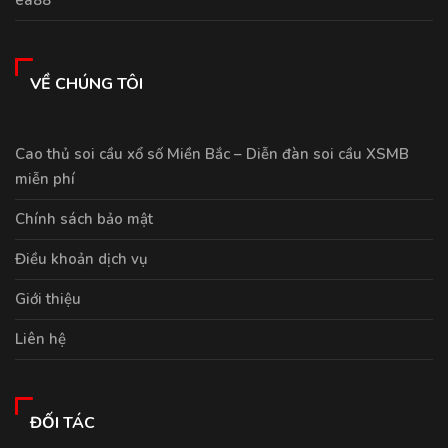
VỀ CHÚNG TÔI
Cao thủ soi cầu xổ số Miền Bắc – Diễn đàn soi cầu XSMB
miễn phí
Chính sách bảo mật
Điều khoản dịch vụ
Giới thiệu
Liên hệ
ĐỐI TÁC