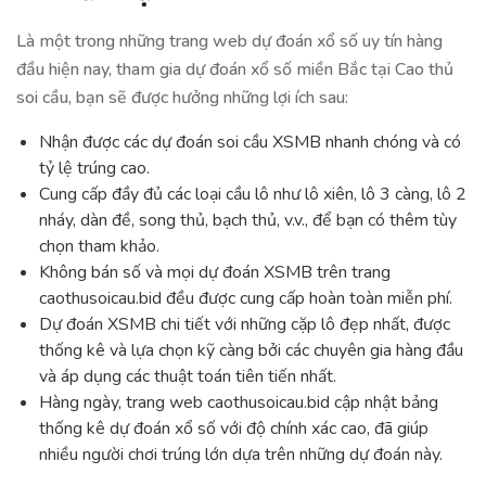
Là một trong những trang web dự đoán xổ số uy tín hàng
đầu hiện nay, tham gia dự đoán xổ số miền Bắc tại Cao thủ
soi cầu, bạn sẽ được hưởng những lợi ích sau:
Nhận được các dự đoán soi cầu XSMB nhanh chóng và có
tỷ lệ trúng cao.
Cung cấp đầy đủ các loại cầu lô như lô xiên, lô 3 càng, lô 2
nháy, dàn đề, song thủ, bạch thủ, v.v., để bạn có thêm tùy
chọn tham khảo.
Không bán số và mọi dự đoán XSMB trên trang
caothusoicau.bid đều được cung cấp hoàn toàn miễn phí.
Dự đoán XSMB chi tiết với những cặp lô đẹp nhất, được
thống kê và lựa chọn kỹ càng bởi các chuyên gia hàng đầu
và áp dụng các thuật toán tiên tiến nhất.
Hàng ngày, trang web caothusoicau.bid cập nhật bảng
thống kê dự đoán xổ số với độ chính xác cao, đã giúp
nhiều người chơi trúng lớn dựa trên những dự đoán này.