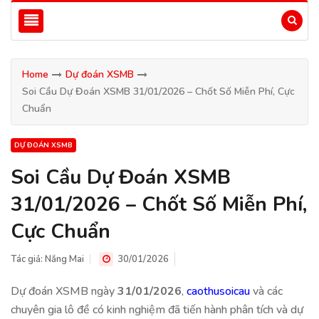
Home
Dự đoán XSMB
Soi Cầu Dự Đoán XSMB 31/01/2026 – Chốt Số Miễn Phí, Cực
Chuẩn
DỰ ĐOÁN XSMB
Soi Cầu Dự Đoán XSMB
31/01/2026 – Chốt Số Miễn Phí,
Cực Chuẩn
Tác giả:
Nắng Mai
30/01/2026
Dự đoán XSMB ngày
31/01/2026
,
caothusoicau
và các
chuyên gia lô đề có kinh nghiệm đã tiến hành phân tích và dự