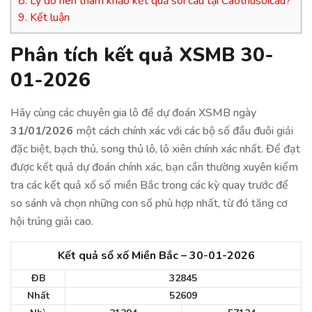
8.
Lý do nên tham khảo kết quả soi cầu tại Caothusoicau?
9.
Kết luận
Phân tích kết quả XSMB
30-
01-2026
Hãy cùng các chuyên gia lô đề dự đoán XSMB ngày
31/01/2026
một cách chính xác với các bộ số đầu đuôi giải
đặc biệt, bạch thủ, song thủ lô, lô xiên chính xác nhất. Để đạt
được kết quả dự đoán chính xác, bạn cần thường xuyên kiểm
tra các kết quả xổ số miền Bắc trong các kỳ quay trước để
so sánh và chọn những con số phù hợp nhất, từ đó tăng cơ
hội trúng giải cao.
Kết quả sổ xố Miền Bắc – 30-01-2026
ĐB
32845
Nhất
52609