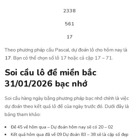
2338
561
17
Theo phương pháp cầu Pascal, dự đoán lô cho hôm nay là
17
. Bạn có thể chọn số lô 17 hoặc cả cặp 17 – 71.
Soi cầu lô đề miền bắc
31/01/2026
bạc nhớ
Soi cầu hàng ngày bằng phương pháp bạc nhớ chính là việc
dự đoán theo kết quả lô đề của ngày trước đó. Dưới đây là
bảng tham khảo:
Đề 45 về hôm qua – Dự đoán hôm nay sẽ có 20 – 02
Kết quả hôm qua đã về 09 Dự đoán 83 – 38 sẽ là cặp số đẹp