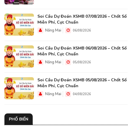
Soi Cầu Dự Đoán XSMB 07/08/2026 – Chốt Số
Miễn Phí, Cực Chuẩn
Nắng Mai
06/08/2026
Soi Cầu Dự Đoán XSMB 06/08/2026 – Chốt Số
Miễn Phí, Cực Chuẩn
Nắng Mai
05/08/2026
Soi Cầu Dự Đoán XSMB 05/08/2026 – Chốt Số
Miễn Phí, Cực Chuẩn
Nắng Mai
04/08/2026
PHỔ BIẾN