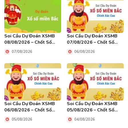
Soi Cầu Dự Đoán XSMB
Soi Cầu Dự Đoán XSMB
08/08/2026 – Chốt Số
07/08/2026 – Chốt Số
Miễn Phí, Cực Chuẩn
Miễn Phí, Cực Chuẩn
07/08/2026
06/08/2026
Soi Cầu Dự Đoán XSMB
Soi Cầu Dự Đoán XSMB
06/08/2026 – Chốt Số
05/08/2026 – Chốt Số
Miễn Phí, Cực Chuẩn
Miễn Phí, Cực Chuẩn
05/08/2026
04/08/2026