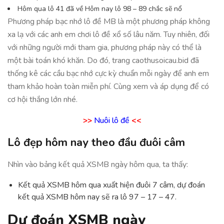
Hôm qua lô 41 đã về Hôm nay lô 98 – 89 chắc sẽ nổ
Phương pháp bạc nhớ lô đề MB là một phương pháp không
xa lạ với các anh em chơi lô đề xổ số lâu năm. Tuy nhiên, đối
với những người mới tham gia, phương pháp này có thể là
một bài toán khó khăn. Do đó, trang caothusoicau.bid đã
thống kê các cầu bạc nhớ cực kỳ chuẩn mỗi ngày để anh em
tham khảo hoàn toàn miễn phí. Cùng xem và áp dụng để có
cơ hội thắng lớn nhé.
>>
Nuôi lô đề
<<
Lô đẹp hôm nay theo đầu đuôi câm
Nhìn vào bảng kết quả XSMB ngày hôm qua, ta thấy:
Kết quả XSMB hôm qua xuất hiện đuôi 7 câm, dự đoán
kết quả XSMB hôm nay sẽ ra lô 97 – 17 – 47.
Dự đoán XSMB ngày