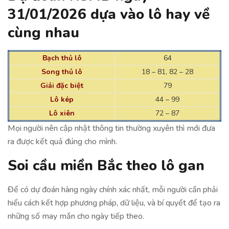
31/01/2026
dựa vào lô hay về
cùng nhau
Bạch thủ lô
64
Song thủ lô
18 – 81, 82 – 28
Giải đặc biệt
79
Lô kép
44 – 99
Lô xiên
72 – 87
Mọi người nên cập nhật thông tin thường xuyên thì mới đưa
ra được kết quả đúng cho mình.
Soi cầu miền Bắc theo lô gan
Để có dự đoán hàng ngày chính xác nhất, mỗi người cần phải
hiểu cách kết hợp phương pháp, dữ liệu, và bí quyết để tạo ra
những số may mắn cho ngày tiếp theo.