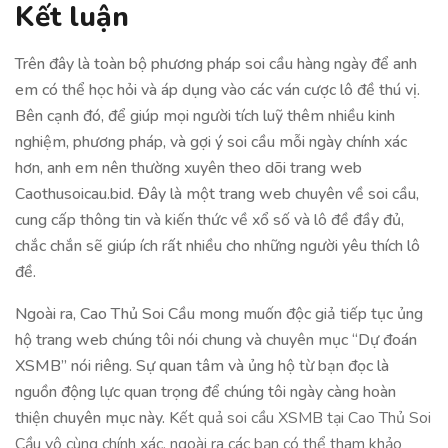
Kết luận
Trên đây là toàn bộ phương pháp soi cầu hàng ngày để anh
em có thể học hỏi và áp dụng vào các ván cược lô đề thú vị.
Bên cạnh đó, để giúp mọi người tích luỹ thêm nhiều kinh
nghiệm, phương pháp, và gợi ý soi cầu mỗi ngày chính xác
hơn, anh em nên thường xuyên theo dõi trang web
Caothusoicau.bid. Đây là một trang web chuyên về soi cầu,
cung cấp thông tin và kiến thức về xổ số và lô đề đầy đủ,
chắc chắn sẽ giúp ích rất nhiều cho những người yêu thích lô
đề.
Ngoài ra, Cao Thủ Soi Cầu mong muốn độc giả tiếp tục ủng
hộ trang web chúng tôi nói chung và chuyên mục “Dự đoán
XSMB” nói riêng. Sự quan tâm và ủng hộ từ bạn đọc là
nguồn động lực quan trọng để chúng tôi ngày càng hoàn
thiện chuyên mục này. K
ết quả soi cầu XSMB tại Cao Thủ Soi
Cầu vô cùng chính xác, ngoài ra các bạn có thể tham khảo