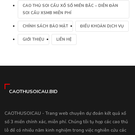
CAO THỦ SOI CẦU XỔ SỐ MIỀN BẮC – DIỄN ĐÀN
SOI CẦU XSMB MIỄN PHÍ
CHÍNH SÁCH BẢO MẬT
ĐIỀU KHOẢN DỊCH VỤ
GIỚI THIỆU
LIÊN HỆ
CAOTHUSOICAU.BID
CAOTHUSOICAU - Trang web chuyên dự đoán kết quả xổ
số 3 miền chính xác, miễn phí. Chúng tôi tụ họp các cao thủ
lô đề có nhiều năm kinh nghiệm trong việc nghiên cứu các