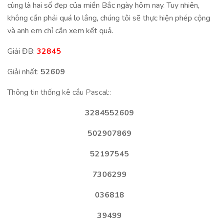
cùng là hai số đẹp của miền Bắc ngày hôm nay. Tuy nhiên,
không cần phải quá lo lắng, chúng tôi sẽ thực hiện phép cộng
và anh em chỉ cần xem kết quả.
Giải ĐB:
32845
Giải nhất:
52609
Thông tin thống kê cầu Pascal::
3284552609
502907869
52197545
7306299
036818
39499