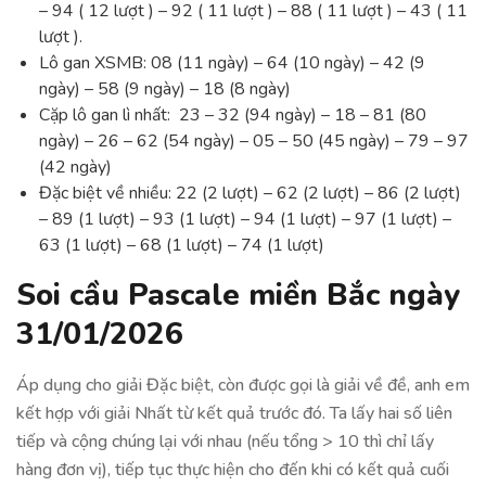
– 94 ( 12 lượt ) – 92 ( 11 lượt ) – 88 ( 11 lượt ) – 43 ( 11
lượt ).
Lô gan XSMB: 08 (11 ngày) – 64 (10 ngày) – 42 (9
ngày) – 58 (9 ngày) – 18 (8 ngày)
Cặp lô gan lì nhất: 23 – 32 (94 ngày) – 18 – 81 (80
ngày) – 26 – 62 (54 ngày) – 05 – 50 (45 ngày) – 79 – 97
(42 ngày)
Đặc biệt về nhiều: 22 (2 lượt) – 62 (2 lượt) – 86 (2 lượt)
– 89 (1 lượt) – 93 (1 lượt) – 94 (1 lượt) – 97 (1 lượt) –
63 (1 lượt) – 68 (1 lượt) – 74 (1 lượt)
Soi cầu Pascale miền Bắc ngày
31/01/2026
Áp dụng cho giải Đặc biệt, còn được gọi là giải về đề, anh em
kết hợp với giải Nhất từ kết quả trước đó. Ta lấy hai số liên
tiếp và cộng chúng lại với nhau (nếu tổng > 10 thì chỉ lấy
hàng đơn vị), tiếp tục thực hiện cho đến khi có kết quả cuối