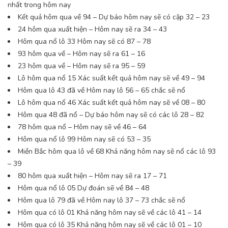
nhất trong hôm nay
Kết quả hôm qua về 94 – Dự báo hôm nay sẽ có cặp 32 – 23
24 hôm qua xuất hiện – Hôm nay sẽ ra 34 – 43
Hôm qua nổ lô 33 Hôm nay sẽ có 87 – 78
93 hôm qua về – Hôm nay sẽ ra 61 – 16
23 hôm qua về – Hôm nay sẽ ra 95 – 59
Lô hôm qua nổ 15 Xác suất kết quả hôm nay sẽ về 49 – 94
Hôm qua lô 43 đã về Hôm nay lô 56 – 65 chắc sẽ nổ
Lô hôm qua nổ 46 Xác suất kết quả hôm nay sẽ về 08 – 80
Hôm qua 48 đã nổ – Dự báo hôm nay sẽ có các lô 28 – 82
78 hôm qua nổ – Hôm nay sẽ về 46 – 64
Hôm qua nổ lô 99 Hôm nay sẽ có 53 – 35
Miền Bắc hôm qua lô về 68 Khả năng hôm nay sẽ nổ các lô 93
– 39
80 hôm qua xuất hiện – Hôm nay sẽ ra 17 – 71
Hôm qua nổ lô 05 Dự đoán sẽ về 84 – 48
Hôm qua lô 79 đã về Hôm nay lô 37 – 73 chắc sẽ nổ
Hôm qua có lô 01 Khả năng hôm nay sẽ về các lô 41 – 14
Hôm qua có lô 35 Khả năng hôm nay sẽ về các lô 01 – 10