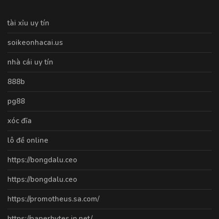
tài xỉu uy tín
soikeonhacai.us
nhà cái uy tín
888b
pg88
xóc đĩa
lô đề online
https://bongdalu.ceo
https://bongdalu.ceo
https://promotheus.sa.com/
https://paperbytes.in.net/