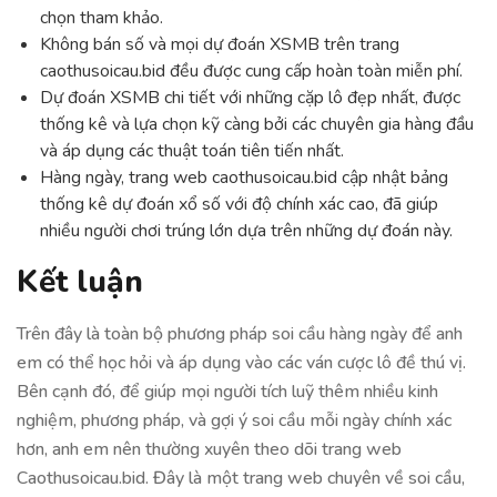
chọn tham khảo.
Không bán số và mọi dự đoán XSMB trên trang
caothusoicau.bid đều được cung cấp hoàn toàn miễn phí.
Dự đoán XSMB chi tiết với những cặp lô đẹp nhất, được
thống kê và lựa chọn kỹ càng bởi các chuyên gia hàng đầu
và áp dụng các thuật toán tiên tiến nhất.
Hàng ngày, trang web caothusoicau.bid cập nhật bảng
thống kê dự đoán xổ số với độ chính xác cao, đã giúp
nhiều người chơi trúng lớn dựa trên những dự đoán này.
Kết luận
Trên đây là toàn bộ phương pháp soi cầu hàng ngày để anh
em có thể học hỏi và áp dụng vào các ván cược lô đề thú vị.
Bên cạnh đó, để giúp mọi người tích luỹ thêm nhiều kinh
nghiệm, phương pháp, và gợi ý soi cầu mỗi ngày chính xác
hơn, anh em nên thường xuyên theo dõi trang web
Caothusoicau.bid. Đây là một trang web chuyên về soi cầu,