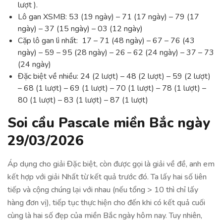
lượt ).
Lô gan XSMB: 53 (19 ngày) – 71 (17 ngày) – 79 (17
ngày) – 37 (15 ngày) – 03 (12 ngày)
Cặp lô gan lì nhất: 17 – 71 (48 ngày) – 67 – 76 (43
ngày) – 59 – 95 (28 ngày) – 26 – 62 (24 ngày) – 37 – 73
(24 ngày)
Đặc biệt về nhiều: 24 (2 lượt) – 48 (2 lượt) – 59 (2 lượt)
– 68 (1 lượt) – 69 (1 lượt) – 70 (1 lượt) – 78 (1 lượt) –
80 (1 lượt) – 83 (1 lượt) – 87 (1 lượt)
Soi cầu Pascale miền Bắc ngày
29/03/2026
Áp dụng cho giải Đặc biệt, còn được gọi là giải về đề, anh em
kết hợp với giải Nhất từ kết quả trước đó. Ta lấy hai số liên
tiếp và cộng chúng lại với nhau (nếu tổng > 10 thì chỉ lấy
hàng đơn vị), tiếp tục thực hiện cho đến khi có kết quả cuối
cùng là hai số đẹp của miền Bắc ngày hôm nay. Tuy nhiên,