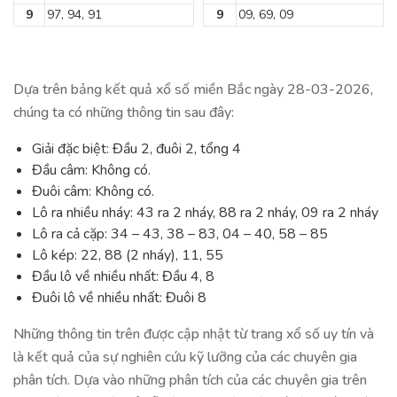
9
97, 94, 91
9
09, 69, 09
Dựa trên bảng kết quả xổ số miền Bắc ngày
28-03-2026
,
chúng ta có những thông tin sau đây:
Giải đặc biệt: Đầu 2, đuôi 2, tổng 4
Đầu câm: Không có.
Đuôi câm: Không có.
Lô ra nhiều nháy: 43 ra 2 nháy, 88 ra 2 nháy, 09 ra 2 nháy
Lô ra cả cặp: 34 – 43, 38 – 83, 04 – 40, 58 – 85
Lô kép: 22, 88 (2 nháy), 11, 55
Đầu lô về nhiều nhất: Đầu 4, 8
Đuôi lô về nhiều nhất: Đuôi 8
Những thông tin trên được cập nhật từ trang xổ số uy tín và
là kết quả của sự nghiên cứu kỹ lưỡng của các chuyên gia
phân tích. Dựa vào những phân tích của các chuyên gia trên