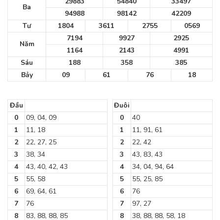
29883
54840
33497
Ba
94988
98142
42209
Tư
1804
3611
2755
0569
7194
9927
2925
Năm
1164
2143
4991
Sáu
188
358
385
Bảy
09
61
76
18
Đầu
Đuôi
0
09, 04, 09
0
40
1
11, 18
1
11, 91, 61
2
22, 27, 25
2
22, 42
3
38, 34
3
43, 83, 43
4
43, 40, 42, 43
4
34, 04, 94, 64
5
55, 58
5
55, 25, 85
6
69, 64, 61
6
76
7
76
7
97, 27
8
83, 88, 88, 85
8
38, 88, 88, 58, 18