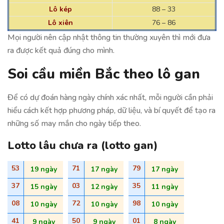
Lô kép
88 – 33
Lô xiên
76 – 86
Mọi người nên cập nhật thông tin thường xuyên thì mới đưa
ra được kết quả đúng cho mình.
Soi cầu miền Bắc theo lô gan
Để có dự đoán hàng ngày chính xác nhất, mỗi người cần phải
hiểu cách kết hợp phương pháp, dữ liệu, và bí quyết để tạo ra
những số may mắn cho ngày tiếp theo.
Lotto lâu chưa ra (lotto gan)
53
71
79
19 ngày
17 ngày
17 ngày
37
03
35
15 ngày
12 ngày
11 ngày
08
72
98
10 ngày
10 ngày
10 ngày
41
50
01
9 ngày
9 ngày
8 ngày