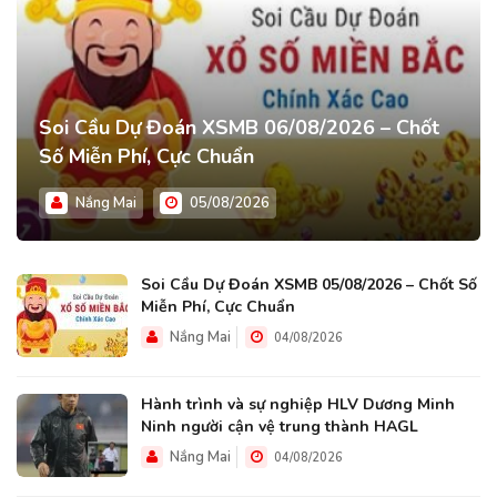
Soi Cầu Dự Đoán XSMB 06/08/2026 – Chốt
Số Miễn Phí, Cực Chuẩn
Nắng Mai
05/08/2026
Soi Cầu Dự Đoán XSMB 05/08/2026 – Chốt Số
Miễn Phí, Cực Chuẩn
Nắng Mai
04/08/2026
Hành trình và sự nghiệp HLV Dương Minh
Ninh người cận vệ trung thành HAGL
Nắng Mai
04/08/2026