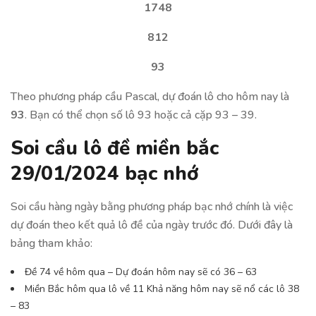
1748
812
93
Theo phương pháp cầu Pascal, dự đoán lô cho hôm nay là
93
. Bạn có thể chọn số lô 93 hoặc cả cặp 93 – 39.
Soi cầu lô đề miền bắc
29/01/2024
bạc nhớ
Soi cầu hàng ngày bằng phương pháp bạc nhớ chính là việc
dự đoán theo kết quả lô đề của ngày trước đó. Dưới đây là
bảng tham khảo:
Đề 74 về hôm qua – Dự đoán hôm nay sẽ có 36 – 63
Miền Bắc hôm qua lô về 11 Khả năng hôm nay sẽ nổ các lô 38
– 83