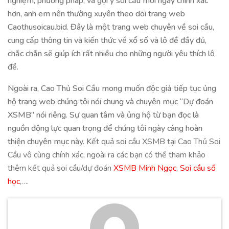
nghiệm, phương pháp, và gợi ý soi cầu mỗi ngày chính xác
hơn, anh em nên thường xuyên theo dõi trang web
Caothusoicau.bid. Đây là một trang web chuyên về soi cầu,
cung cấp thông tin và kiến thức về xổ số và lô đề đầy đủ,
chắc chắn sẽ giúp ích rất nhiều cho những người yêu thích lô
đề.
Ngoài ra, Cao Thủ Soi Cầu mong muốn độc giả tiếp tục ủng
hộ trang web chúng tôi nói chung và chuyên mục “Dự đoán
XSMB” nói riêng. Sự quan tâm và ủng hộ từ bạn đọc là
nguồn động lực quan trọng để chúng tôi ngày càng hoàn
thiện chuyên mục này. K
ết quả soi cầu XSMB tại Cao Thủ Soi
Cầu vô cùng chính xác, ngoài ra các bạn có thể tham khảo
thêm kết quả soi cầu/dự đoán
XSMB Minh Ngọc
,
Soi cầu số
học
,….