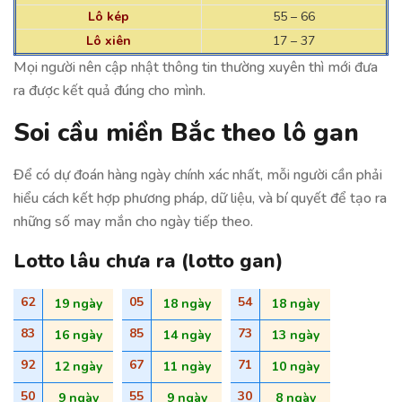
Lô kép
55 – 66
Lô xiên
17 – 37
Mọi người nên cập nhật thông tin thường xuyên thì mới đưa
ra được kết quả đúng cho mình.
Soi cầu miền Bắc theo lô gan
Để có dự đoán hàng ngày chính xác nhất, mỗi người cần phải
hiểu cách kết hợp phương pháp, dữ liệu, và bí quyết để tạo ra
những số may mắn cho ngày tiếp theo.
Lotto lâu chưa ra (lotto gan)
62
05
54
19 ngày
18 ngày
18 ngày
83
85
73
16 ngày
14 ngày
13 ngày
92
67
71
12 ngày
11 ngày
10 ngày
50
55
30
9 ngày
9 ngày
8 ngày