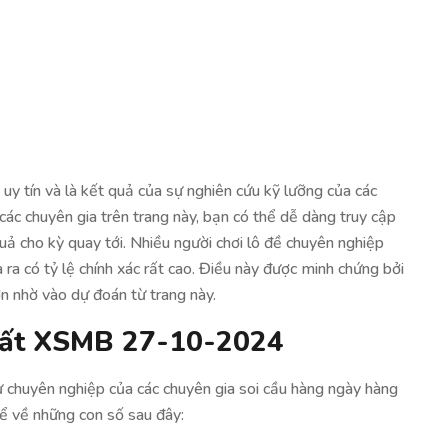
uy tín và là kết quả của sự nghiên cứu kỹ lưỡng của các
các chuyên gia trên trang này, bạn có thể dễ dàng truy cập
uả cho kỳ quay tới. Nhiều người chơi lô đề chuyên nghiệp
ra có tỷ lệ chính xác rất cao. Điều này được minh chứng bởi
ớn nhờ vào dự đoán từ trang này.
suất XSMB
27-10-2024
chuyên nghiệp của các chuyên gia soi cầu hàng ngày hàng
hể về những con số sau đây: