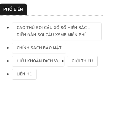
PHỔ BIẾN
CAO THỦ SOI CẦU XỔ SỐ MIỀN BẮC –
DIỄN ĐÀN SOI CẦU XSMB MIỄN PHÍ
CHÍNH SÁCH BẢO MẬT
ĐIỀU KHOẢN DỊCH VỤ
GIỚI THIỆU
LIÊN HỆ