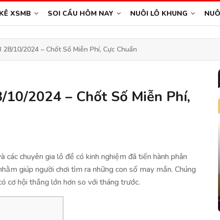
KÊ XSMB
SOI CẦU HÔM NAY
NUÔI LÔ KHUNG
NUÔ
28/10/2024 – Chốt Số Miễn Phí, Cực Chuẩn
10/2024 – Chốt Số Miễn Phí,
à các chuyên gia lô đề có kinh nghiệm đã tiến hành phân
, nhằm giúp người chơi tìm ra những con số may mắn. Chúng
có cơ hội thắng lớn hơn so với tháng trước.