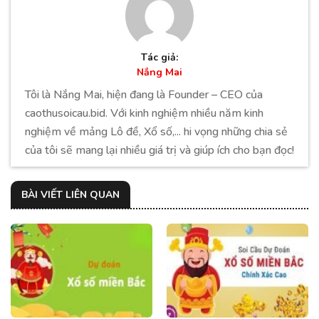
Tác giả:
Nắng Mai
Tôi là Nắng Mai, hiện đang là Founder – CEO của
caothusoicau.bid. Với kinh nghiệm nhiều năm kinh
nghiệm về mảng Lô đề, Xổ số,... hi vọng những chia sẻ
của tôi sẽ mang lại nhiều giá trị và giúp ích cho bạn đọc!
BÀI VIẾT LIÊN QUAN