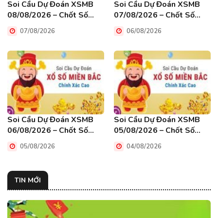
Soi Cầu Dự Đoán XSMB
Soi Cầu Dự Đoán XSMB
08/08/2026 – Chốt Số
07/08/2026 – Chốt Số
Miễn Phí, Cực Chuẩn
Miễn Phí, Cực Chuẩn
07/08/2026
06/08/2026
Soi Cầu Dự Đoán XSMB
Soi Cầu Dự Đoán XSMB
06/08/2026 – Chốt Số
05/08/2026 – Chốt Số
Miễn Phí, Cực Chuẩn
Miễn Phí, Cực Chuẩn
05/08/2026
04/08/2026
TIN MỚI