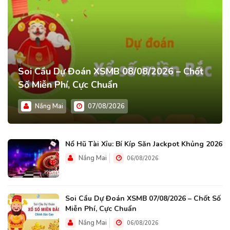
Soi Cầu Dự Đoán XSMB 08/08/2026 – Chốt
Số Miễn Phí, Cực Chuẩn
Nắng Mai
07/08/2026
Nổ Hũ Tài Xỉu: Bí Kíp Săn Jackpot Khủng 2026
Nắng Mai
06/08/2026
Soi Cầu Dự Đoán XSMB 07/08/2026 – Chốt Số
Miễn Phí, Cực Chuẩn
Nắng Mai
06/08/2026