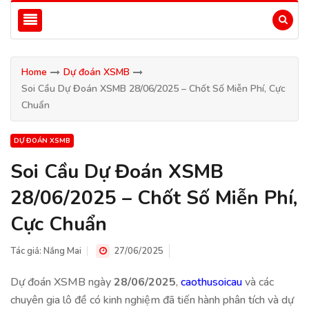
Home
Dự đoán XSMB
Soi Cầu Dự Đoán XSMB 28/06/2025 – Chốt Số Miễn Phí, Cực
Chuẩn
DỰ ĐOÁN XSMB
Soi Cầu Dự Đoán XSMB
28/06/2025 – Chốt Số Miễn Phí,
Cực Chuẩn
Tác giả:
Nắng Mai
27/06/2025
Dự đoán XSMB ngày
28/06/2025
,
caothusoicau
và các
chuyên gia lô đề có kinh nghiệm đã tiến hành phân tích và dự