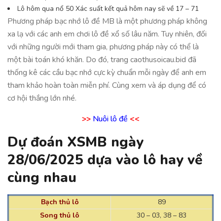
Lô hôm qua nổ 50 Xác suất kết quả hôm nay sẽ về 17 – 71
Phương pháp bạc nhớ lô đề MB là một phương pháp không
xa lạ với các anh em chơi lô đề xổ số lâu năm. Tuy nhiên, đối
với những người mới tham gia, phương pháp này có thể là
một bài toán khó khăn. Do đó, trang caothusoicau.bid đã
thống kê các cầu bạc nhớ cực kỳ chuẩn mỗi ngày để anh em
tham khảo hoàn toàn miễn phí. Cùng xem và áp dụng để có
cơ hội thắng lớn nhé.
>>
Nuôi lô đề
<<
Dự đoán XSMB ngày
28/06/2025
dựa vào lô hay về
cùng nhau
Bạch thủ lô
89
Song thủ lô
30 – 03, 38 – 83