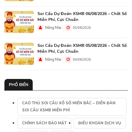
Soi Cầu Dự Đoán XSMB 06/08/2026 – Chốt Số
Miễn Phí, Cực Chuẩn
Nắng Mai
05/08/2026
Soi Cầu Dự Đoán XSMB 05/08/2026 – Chốt Số
Miễn Phí, Cực Chuẩn
Nắng Mai
04/08/2026
PHỔ BIẾN
CAO THỦ SOI CẦU XỔ SỐ MIỀN BẮC – DIỄN ĐÀN
SOI CẦU XSMB MIỄN PHÍ
CHÍNH SÁCH BẢO MẬT
ĐIỀU KHOẢN DỊCH VỤ