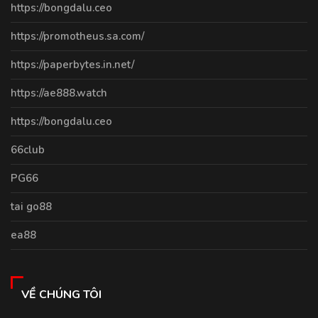
https://bongdalu.ceo
https://promotheus.sa.com/
https://paperbytes.in.net/
https://ae888.watch
https://bongdalu.ceo
66club
PG66
tai go88
ea88
VỀ CHÚNG TÔI