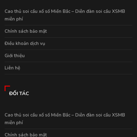
Cao thủ soi cầu xổ số Miền Bắc – Diễn đàn soi cầu XSMB
miễn phí
Chính sách bảo mật
Điều khoản dịch vụ
Giới thiệu
Liên hệ
ĐỐI TÁC
Cao thủ soi cầu xổ số Miền Bắc – Diễn đàn soi cầu XSMB
miễn phí
Chính sách bảo mật