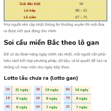
Giải đặc biệt
94
Lô kép
88 – 33
Lô xiên
67 – 75
Mọi người nên cập nhật thông tin thường xuyên thì mới đưa
ra được kết quả đúng cho mình.
Soi cầu miền Bắc theo lô gan
Để có dự đoán hàng ngày chính xác nhất, mỗi người cần phải
hiểu cách kết hợp phương pháp, dữ liệu, và bí quyết để tạo ra
những số may mắn cho ngày tiếp theo.
Lotto lâu chưa ra (lotto gan)
30
28
84
21 ngày
19 ngày
16 ngày
18
24
79
9 ngày
8 ngày
8 ngày
90
04
23
8 ngày
7 ngày
7 ngày