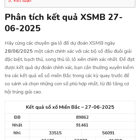
9.
Kết luận
Phân tích kết quả XSMB
27-
06-2025
Hãy cùng các chuyên gia lô đề dự đoán XSMB ngày
28/06/2025
một cách chính xác với các bộ số đầu đuôi giải
đặc biệt, bạch thủ, song thủ lô, lô xiên chính xác nhất. Để đạt
được kết quả dự đoán chính xác, bạn cần thường xuyên kiểm
tra các kết quả xổ số miền Bắc trong các kỳ quay trước để
so sánh và chọn những con số phù hợp nhất, từ đó tăng cơ
hội trúng giải cao.
Kết quả sổ xố Miền Bắc – 27-06-2025
ĐB
89862
Nhất
91461
Nhì
33515
56091