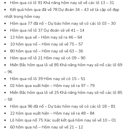
Hôm qua có lô 91 Khả năng hôm nay sẽ về các lô 13 – 31
Kết quả hôm qua đã về 78 Dự đoán 34 – 43 sẽ là cặp số đẹp
nhất trong hôm nay
Hôm qua 77 đã nổ – Dự báo hôm nay sẽ có các lô 03 – 30
Hôm qua nổ lô 37 Dự đoán sẽ về 41 – 14
13 hôm qua về – Hôm nay sẽ ra 46 – 64
10 hôm qua nổ – Hôm nay sẽ về 75 – 57
80 hôm qua nổ – Hôm nay sẽ về 63 – 36
Hôm qua nổ lô 21 Hôm nay sẽ có 09 – 90
Miền Bắc hôm qua lô về 85 Khả năng hôm nay sẽ nổ các lô 69
– 96
Hôm qua nổ lô 39 Hôm nay sẽ có 15 – 51
02 hôm qua xuất hiện – Hôm nay sẽ ra 97 – 79
Miền Bắc hôm qua lô về 25 Khả năng hôm nay sẽ nổ các lô 85
– 58
Hôm qua 96 đã nổ – Dự báo hôm nay sẽ có các lô 18 – 81
22 hôm qua xuất hiện – Hôm nay sẽ ra 48 – 84
Lô hôm qua nổ 75 Xác suất kết quả hôm nay sẽ về 10 – 01
60 hôm qua nổ – Hôm nay sẽ về 21 – 12