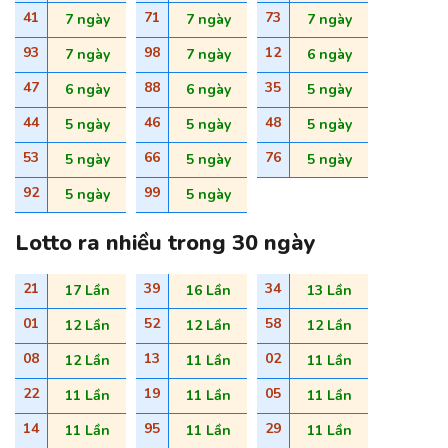
41
71
73
7 ngày
7 ngày
7 ngày
93
98
12
7 ngày
7 ngày
6 ngày
47
88
35
6 ngày
6 ngày
5 ngày
44
46
48
5 ngày
5 ngày
5 ngày
53
66
76
5 ngày
5 ngày
5 ngày
92
99
5 ngày
5 ngày
Lotto ra nhiều trong 30 ngày
21
39
34
17 Lần
16 Lần
13 Lần
01
52
58
12 Lần
12 Lần
12 Lần
08
13
02
12 Lần
11 Lần
11 Lần
22
19
05
11 Lần
11 Lần
11 Lần
14
95
29
11 Lần
11 Lần
11 Lần