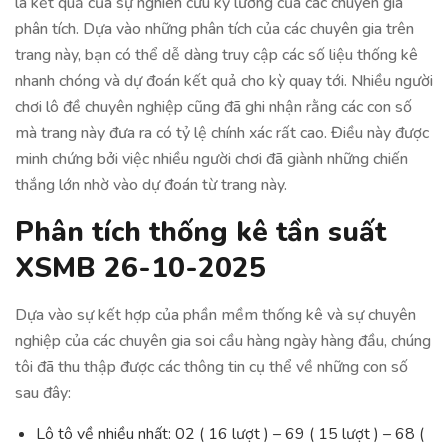
là kết quả của sự nghiên cứu kỹ lưỡng của các chuyên gia
phân tích. Dựa vào những phân tích của các chuyên gia trên
trang này, bạn có thể dễ dàng truy cập các số liệu thống kê
nhanh chóng và dự đoán kết quả cho kỳ quay tới. Nhiều người
chơi lô đề chuyên nghiệp cũng đã ghi nhận rằng các con số
mà trang này đưa ra có tỷ lệ chính xác rất cao. Điều này được
minh chứng bởi việc nhiều người chơi đã giành những chiến
thắng lớn nhờ vào dự đoán từ trang này.
Phân tích thống kê tần suất
XSMB
26-10-2025
Dựa vào sự kết hợp của phần mềm thống kê và sự chuyên
nghiệp của các chuyên gia soi cầu hàng ngày hàng đầu, chúng
tôi đã thu thập được các thông tin cụ thể về những con số
sau đây:
Lô tô về nhiều nhất: 02 ( 16 lượt ) – 69 ( 15 lượt ) – 68 (