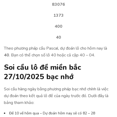
83076
1373
400
40
Theo phương pháp cầu Pascal, dự đoán lô cho hôm nay là
40
. Bạn có thể chọn số lô 40 hoặc cả cặp 40 – 04.
Soi cầu lô đề miền bắc
27/10/2025
bạc nhớ
Soi cầu hàng ngày bằng phương pháp bạc nhớ chính là việc
dự đoán theo kết quả lô đề của ngày trước đó. Dưới đây là
bảng tham khảo:
Đề 10 về hôm qua – Dự đoán hôm nay sẽ có 82 – 28