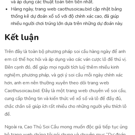
và áp dụng các thuật toán tiên tiến nhất.
Hàng ngày, trang web caothusoicau.bid cập nhật bảng
thống kê dự đoán xổ số với độ chính xác cao, đã giúp
nhiều người chơi trúng lớn dựa trên những dự đoán này.
Kết luận
Trên đây là toàn bộ phương pháp soi cầu hàng ngày để anh
em có thể học hỏi và áp dụng vào các ván cược lô đề thú vị.
Bên cạnh đó, để giúp mọi người tích luỹ thêm nhiều kinh
nghiệm, phương pháp, và gợi ý soi cầu mỗi ngày chính xác
hơn, anh em nên thường xuyên theo dõi trang web
Caothusoicau.bid. Đây là một trang web chuyên về soi cầu,
cung cấp thông tin và kiến thức về xổ số và lô đề đầy đủ,
chắc chắn sẽ giúp ích rất nhiều cho những người yêu thích lô
đề.
Ngoài ra, Cao Thủ Soi Cầu mong muốn độc giả tiếp tục ủng
hộ trang web chúng tôi nói chung và chuyên mục “Dự đoán