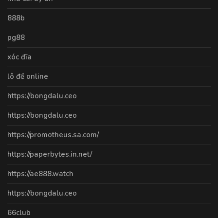
888b
pg88
xóc đĩa
lô đề online
https://bongdalu.ceo
https://bongdalu.ceo
https://promotheus.sa.com/
https://paperbytes.in.net/
https://ae888.watch
https://bongdalu.ceo
66club