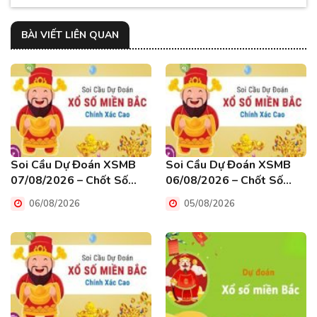
BÀI VIẾT LIÊN QUAN
Soi Cầu Dự Đoán XSMB
Soi Cầu Dự Đoán XSMB
07/08/2026 – Chốt Số
06/08/2026 – Chốt Số
Miễn Phí, Cực Chuẩn
Miễn Phí, Cực Chuẩn
06/08/2026
05/08/2026