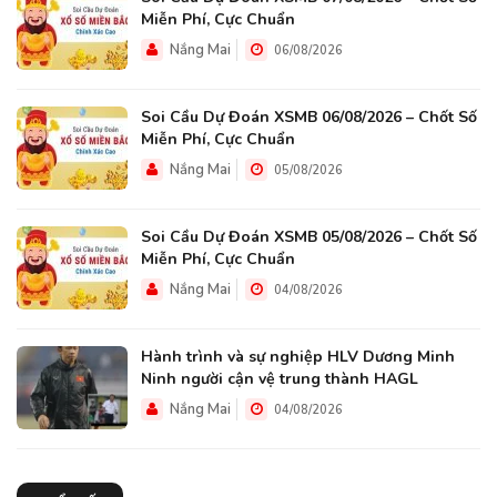
Miễn Phí, Cực Chuẩn
Nắng Mai
06/08/2026
Soi Cầu Dự Đoán XSMB 06/08/2026 – Chốt Số
Miễn Phí, Cực Chuẩn
Nắng Mai
05/08/2026
Soi Cầu Dự Đoán XSMB 05/08/2026 – Chốt Số
Miễn Phí, Cực Chuẩn
Nắng Mai
04/08/2026
Hành trình và sự nghiệp HLV Dương Minh
Ninh người cận vệ trung thành HAGL
Nắng Mai
04/08/2026