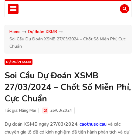
Home
Dự đoán XSMB
Soi Cầu Dự Đoán XSMB 27/03/2024 – Chốt Số Miễn Phí, Cực
Chuẩn
DỰ ĐOÁN XSMB
Soi Cầu Dự Đoán XSMB
27/03/2024 – Chốt Số Miễn Phí,
Cực Chuẩn
Tác giả:
Nắng Mai
26/03/2024
Dự đoán XSMB ngày
27/03/2024
,
caothusoicau
và các
chuyên gia lô đề có kinh nghiệm đã tiến hành phân tích và dự