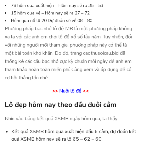
78 hôm qua xuất hiện – Hôm nay sẽ ra 35 – 53
15 hôm qua về – Hôm nay sẽ ra 27 – 72
Hôm qua nổ lô 20 Dự đoán sẽ về 08 – 80
Phương pháp bạc nhớ lô đề MB là một phương pháp không
xa lạ với các anh em chơi lô đề xổ số lâu năm. Tuy nhiên, đối
với những người mới tham gia, phương pháp này có thể là
một bài toán khó khăn. Do đó, trang caothusoicau.bid đã
thống kê các cầu bạc nhớ cực kỳ chuẩn mỗi ngày để anh em
tham khảo hoàn toàn miễn phí. Cùng xem và áp dụng để có
cơ hội thắng lớn nhé.
>>
Nuôi lô đề
<<
Lô đẹp hôm nay theo đầu đuôi câm
Nhìn vào bảng kết quả XSMB ngày hôm qua, ta thấy:
Kết quả XSMB hôm qua xuất hiện đầu 6 câm, dự đoán kết
quả XSMB hôm nay sẽ ra lô 65 – 62 – 60.