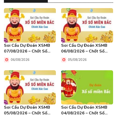
Soi Cầu Dự Đoán XSMB
Soi Cầu Dự Đoán XSMB
07/08/2026 – Chốt Số
06/08/2026 – Chốt Số
Miễn Phí, Cực Chuẩn
Miễn Phí, Cực Chuẩn
06/08/2026
05/08/2026
Soi Cầu Dự Đoán XSMB
Soi Cầu Dự Đoán XSMB
05/08/2026 – Chốt Số
04/08/2026 – Chốt Số