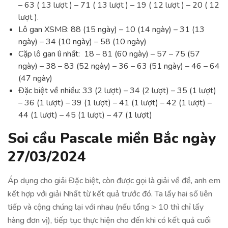
– 63 ( 13 lượt ) – 71 ( 13 lượt ) – 19 ( 12 lượt ) – 20 ( 12
lượt ).
Lô gan XSMB: 88 (15 ngày) – 10 (14 ngày) – 31 (13
ngày) – 34 (10 ngày) – 58 (10 ngày)
Cặp lô gan lì nhất: 18 – 81 (60 ngày) – 57 – 75 (57
ngày) – 38 – 83 (52 ngày) – 36 – 63 (51 ngày) – 46 – 64
(47 ngày)
Đặc biệt về nhiều: 33 (2 lượt) – 34 (2 lượt) – 35 (1 lượt)
– 36 (1 lượt) – 39 (1 lượt) – 41 (1 lượt) – 42 (1 lượt) –
44 (1 lượt) – 45 (1 lượt) – 47 (1 lượt)
Soi cầu Pascale miền Bắc ngày
27/03/2024
Áp dụng cho giải Đặc biệt, còn được gọi là giải về đề, anh em
kết hợp với giải Nhất từ kết quả trước đó. Ta lấy hai số liên
tiếp và cộng chúng lại với nhau (nếu tổng > 10 thì chỉ lấy
hàng đơn vị), tiếp tục thực hiện cho đến khi có kết quả cuối