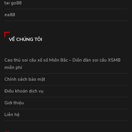
tai go88
ea88
VỀ CHÚNG TÔI
Cao thủ soi cầu xổ số Miền Bắc – Diễn đàn soi cầu XSMB
miễn phí
Chính sách bảo mật
Điều khoản dịch vụ
Giới thiệu
Liên hệ