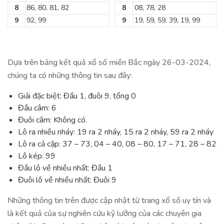
8
86, 80, 81, 82
8
08, 78, 28
9
92, 99
9
19, 59, 59, 39, 19, 99
Dựa trên bảng kết quả xổ số miền Bắc ngày
26-03-2024
,
chúng ta có những thông tin sau đây:
Giải đặc biệt: Đầu 1, đuôi 9, tổng 0
Đầu câm: 6
Đuôi câm: Không có.
Lô ra nhiều nháy: 19 ra 2 nháy, 15 ra 2 nháy, 59 ra 2 nháy
Lô ra cả cặp: 37 – 73, 04 – 40, 08 – 80, 17 – 71, 28 – 82
Lô kép: 99
Đầu lô về nhiều nhất: Đầu 1
Đuôi lô về nhiều nhất: Đuôi 9
Những thông tin trên được cập nhật từ trang xổ số uy tín và
là kết quả của sự nghiên cứu kỹ lưỡng của các chuyên gia