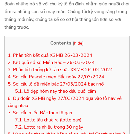
đoán những bộ số với chu kỳ lô ổn định, nhằm giúp người chơi
tìm ra những con số may mắn. Chúng tôi kỳ vọng rằng trong
tháng mới này, chúng ta sẽ có cơ hội thắng lớn hơn so với
tháng trước.
Contents
[
hide
]
1.
Phân tích kết quả XSMB 26-03-2024
2.
Kết quả sổ xố Miền Bắc – 26-03-2024
3.
Phân tích thống kê tần suất XSMB 26-03-2024
4.
Soi cầu Pascale miền Bắc ngày 27/03/2024
5.
Soi cầu lô đề miền bắc 27/03/2024 bạc nhớ
5.1.
Lô đẹp hôm nay theo đầu đuôi câm
6.
Dự đoán XSMB ngày 27/03/2024 dựa vào lô hay về
cùng nhau
7.
Soi cầu miền Bắc theo lô gan
7.1.
Lotto lâu chưa ra (lotto gan)
7.2.
Lotto ra nhiều trong 30 ngày