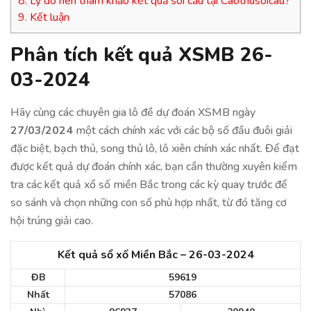
8.
Lý do nên tham khảo kết quả soi cầu tại Caothusoicau?
9.
Kết luận
Phân tích kết quả XSMB
26-
03-2024
Hãy cùng các chuyên gia lô đề dự đoán XSMB ngày
27/03/2024
một cách chính xác với các bộ số đầu đuôi giải
đặc biệt, bạch thủ, song thủ lô, lô xiên chính xác nhất. Để đạt
được kết quả dự đoán chính xác, bạn cần thường xuyên kiểm
tra các kết quả xổ số miền Bắc trong các kỳ quay trước để
so sánh và chọn những con số phù hợp nhất, từ đó tăng cơ
hội trúng giải cao.
Kết quả sổ xố Miền Bắc – 26-03-2024
ĐB
59619
Nhất
57086