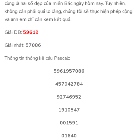
cùng là hai số đẹp của miền Bắc ngày hôm nay. Tuy nhiên,
không cần phải quá lo lắng, chúng tôi sẽ thực hiện phép cộng
và anh em chỉ cần xem kết quả.
Giải ĐB:
59619
Giải nhất:
57086
Thông tin thống kê cầu Pascal::
5961957086
457042784
92746952
1910547
001591
01640