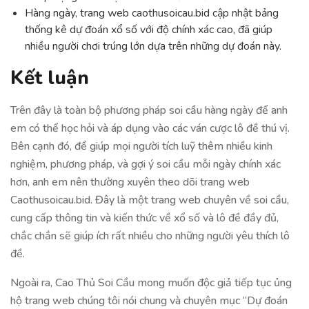
Hàng ngày, trang web caothusoicau.bid cập nhật bảng
thống kê dự đoán xổ số với độ chính xác cao, đã giúp
nhiều người chơi trúng lớn dựa trên những dự đoán này.
Kết luận
Trên đây là toàn bộ phương pháp soi cầu hàng ngày để anh
em có thể học hỏi và áp dụng vào các ván cược lô đề thú vị.
Bên cạnh đó, để giúp mọi người tích luỹ thêm nhiều kinh
nghiệm, phương pháp, và gợi ý soi cầu mỗi ngày chính xác
hơn, anh em nên thường xuyên theo dõi trang web
Caothusoicau.bid. Đây là một trang web chuyên về soi cầu,
cung cấp thông tin và kiến thức về xổ số và lô đề đầy đủ,
chắc chắn sẽ giúp ích rất nhiều cho những người yêu thích lô
đề.
Ngoài ra, Cao Thủ Soi Cầu mong muốn độc giả tiếp tục ủng
hộ trang web chúng tôi nói chung và chuyên mục “Dự đoán