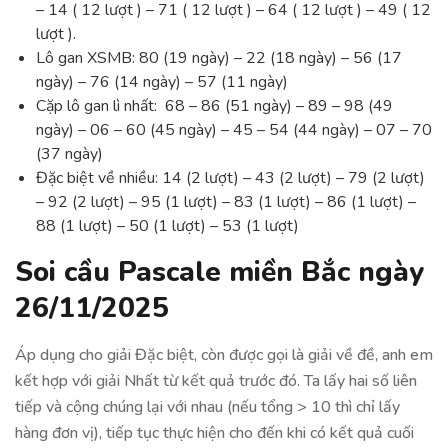
– 14 ( 12 lượt ) – 71 ( 12 lượt ) – 64 ( 12 lượt ) – 49 ( 12
lượt ).
Lô gan XSMB: 80 (19 ngày) – 22 (18 ngày) – 56 (17
ngày) – 76 (14 ngày) – 57 (11 ngày)
Cặp lô gan lì nhất: 68 – 86 (51 ngày) – 89 – 98 (49
ngày) – 06 – 60 (45 ngày) – 45 – 54 (44 ngày) – 07 – 70
(37 ngày)
Đặc biệt về nhiều: 14 (2 lượt) – 43 (2 lượt) – 79 (2 lượt)
– 92 (2 lượt) – 95 (1 lượt) – 83 (1 lượt) – 86 (1 lượt) –
88 (1 lượt) – 50 (1 lượt) – 53 (1 lượt)
Soi cầu Pascale miền Bắc ngày
26/11/2025
Áp dụng cho giải Đặc biệt, còn được gọi là giải về đề, anh em
kết hợp với giải Nhất từ kết quả trước đó. Ta lấy hai số liên
tiếp và cộng chúng lại với nhau (nếu tổng > 10 thì chỉ lấy
hàng đơn vị), tiếp tục thực hiện cho đến khi có kết quả cuối