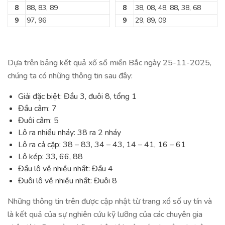
8
88, 83, 89
8
38, 08, 48, 88, 38, 68
9
97, 96
9
29, 89, 09
Dựa trên bảng kết quả xổ số miền Bắc ngày
25-11-2025
,
chúng ta có những thông tin sau đây:
Giải đặc biệt: Đầu 3, đuôi 8, tổng 1
Đầu câm: 7
Đuôi câm: 5
Lô ra nhiều nháy: 38 ra 2 nháy
Lô ra cả cặp: 38 – 83, 34 – 43, 14 – 41, 16 – 61
Lô kép: 33, 66, 88
Đầu lô về nhiều nhất: Đầu 4
Đuôi lô về nhiều nhất: Đuôi 8
Những thông tin trên được cập nhật từ trang xổ số uy tín và
là kết quả của sự nghiên cứu kỹ lưỡng của các chuyên gia