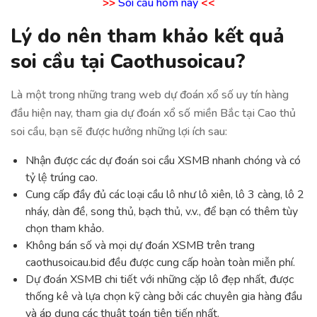
>>
Soi cầu hôm nay
<<
Lý do nên tham khảo kết quả
soi cầu tại Caothusoicau?
Là một trong những trang web dự đoán xổ số uy tín hàng
đầu hiện nay, tham gia dự đoán xổ số miền Bắc tại Cao thủ
soi cầu, bạn sẽ được hưởng những lợi ích sau:
Nhận được các dự đoán soi cầu XSMB nhanh chóng và có
tỷ lệ trúng cao.
Cung cấp đầy đủ các loại cầu lô như lô xiên, lô 3 càng, lô 2
nháy, dàn đề, song thủ, bạch thủ, v.v., để bạn có thêm tùy
chọn tham khảo.
Không bán số và mọi dự đoán XSMB trên trang
caothusoicau.bid đều được cung cấp hoàn toàn miễn phí.
Dự đoán XSMB chi tiết với những cặp lô đẹp nhất, được
thống kê và lựa chọn kỹ càng bởi các chuyên gia hàng đầu
và áp dụng các thuật toán tiên tiến nhất.