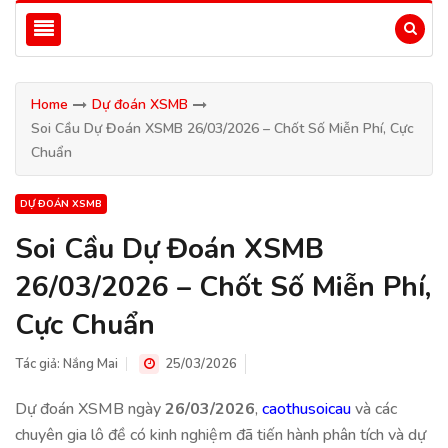
Home
Dự đoán XSMB
Soi Cầu Dự Đoán XSMB 26/03/2026 – Chốt Số Miễn Phí, Cực
Chuẩn
DỰ ĐOÁN XSMB
Soi Cầu Dự Đoán XSMB
26/03/2026 – Chốt Số Miễn Phí,
Cực Chuẩn
Tác giả:
Nắng Mai
25/03/2026
Dự đoán XSMB ngày
26/03/2026
,
caothusoicau
và các
chuyên gia lô đề có kinh nghiệm đã tiến hành phân tích và dự