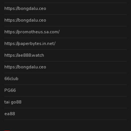
https://bongdalu.ceo
https://bongdalu.ceo
https://promotheus.sa.com/
https://paperbytes.in.net/
https://ae888.watch
https://bongdalu.ceo
66club
PG66
tai go88
ea88