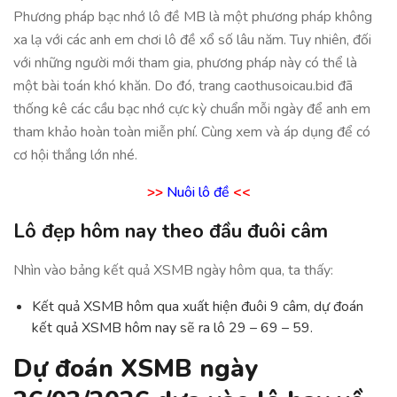
Phương pháp bạc nhớ lô đề MB là một phương pháp không
xa lạ với các anh em chơi lô đề xổ số lâu năm. Tuy nhiên, đối
với những người mới tham gia, phương pháp này có thể là
một bài toán khó khăn. Do đó, trang caothusoicau.bid đã
thống kê các cầu bạc nhớ cực kỳ chuẩn mỗi ngày để anh em
tham khảo hoàn toàn miễn phí. Cùng xem và áp dụng để có
cơ hội thắng lớn nhé.
>>
Nuôi lô đề
<<
Lô đẹp hôm nay theo đầu đuôi câm
Nhìn vào bảng kết quả XSMB ngày hôm qua, ta thấy:
Kết quả XSMB hôm qua xuất hiện đuôi 9 câm, dự đoán
kết quả XSMB hôm nay sẽ ra lô 29 – 69 – 59.
Dự đoán XSMB ngày