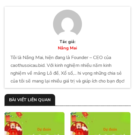
Tác giả:
Nắng Mai
Tôi là Nắng Mai, hiện đang là Founder – CEO của
caothusoicau.bid. Với kinh nghiệm nhiều năm kinh
nghiệm về mảng Lô đề, Xổ số,... hi vọng những chia sẻ
của tôi sẽ mang lại nhiều giá trị và giúp ích cho bạn đọc!
BÀI VIẾT LIÊN QUAN