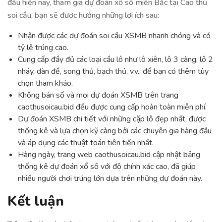
đầu hiện nay, tham gia dự đoán xổ số miền Bắc tại Cao thủ
soi cầu, bạn sẽ được hưởng những lợi ích sau:
Nhận được các dự đoán soi cầu XSMB nhanh chóng và có
tỷ lệ trúng cao.
Cung cấp đầy đủ các loại cầu lô như lô xiên, lô 3 càng, lô 2
nháy, dàn đề, song thủ, bạch thủ, v.v., để bạn có thêm tùy
chọn tham khảo.
Không bán số và mọi dự đoán XSMB trên trang
caothusoicau.bid đều được cung cấp hoàn toàn miễn phí.
Dự đoán XSMB chi tiết với những cặp lô đẹp nhất, được
thống kê và lựa chọn kỹ càng bởi các chuyên gia hàng đầu
và áp dụng các thuật toán tiên tiến nhất.
Hàng ngày, trang web caothusoicau.bid cập nhật bảng
thống kê dự đoán xổ số với độ chính xác cao, đã giúp
nhiều người chơi trúng lớn dựa trên những dự đoán này.
Kết luận