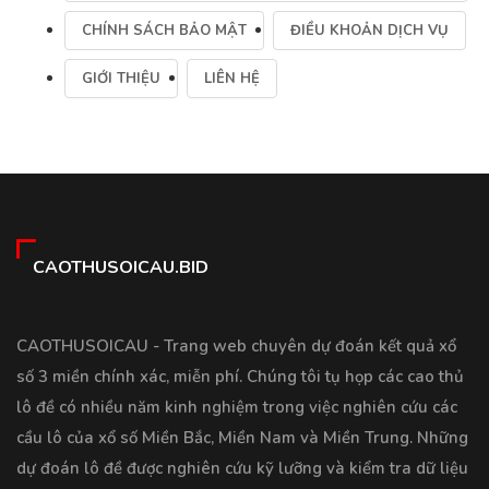
CHÍNH SÁCH BẢO MẬT
ĐIỀU KHOẢN DỊCH VỤ
GIỚI THIỆU
LIÊN HỆ
CAOTHUSOICAU.BID
CAOTHUSOICAU - Trang web chuyên dự đoán kết quả xổ
số 3 miền chính xác, miễn phí. Chúng tôi tụ họp các cao thủ
lô đề có nhiều năm kinh nghiệm trong việc nghiên cứu các
cầu lô của xổ số Miền Bắc, Miền Nam và Miền Trung. Những
dự đoán lô đề được nghiên cứu kỹ lưỡng và kiểm tra dữ liệu