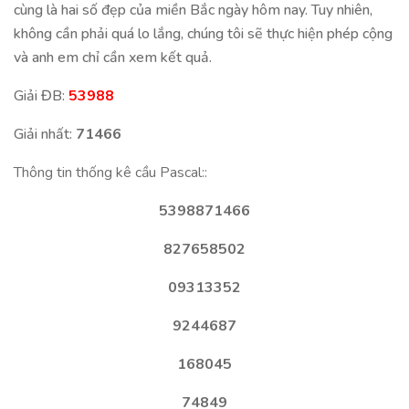
cùng là hai số đẹp của miền Bắc ngày hôm nay. Tuy nhiên,
không cần phải quá lo lắng, chúng tôi sẽ thực hiện phép cộng
và anh em chỉ cần xem kết quả.
Giải ĐB:
53988
Giải nhất:
71466
Thông tin thống kê cầu Pascal::
5398871466
827658502
09313352
9244687
168045
74849