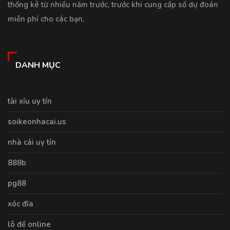
thống kê từ nhiều năm trước, trước khi cung cấp số dự đoán
miễn phí cho các bạn.
DANH MỤC
tài xỉu uy tín
soikeonhacai.us
nhà cái uy tín
888b
pg88
xóc đĩa
lô đề online