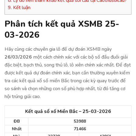
8.
Lý do nên tham khảo kết quả soi cầu tại Caothusoicau?
9.
Kết luận
Phân tích kết quả XSMB
25-
03-2026
Hãy cùng các chuyên gia lô đề dự đoán XSMB ngày
26/03/2026
một cách chính xác với các bộ số đầu đuôi giải
đặc biệt, bạch thủ, song thủ lô, lô xiên chính xác nhất. Để đạt
được kết quả dự đoán chính xác, bạn cần thường xuyên kiểm
tra các kết quả xổ số miền Bắc trong các kỳ quay trước để
so sánh và chọn những con số phù hợp nhất, từ đó tăng cơ
hội trúng giải cao.
Kết quả sổ xố Miền Bắc – 25-03-2026
ĐB
53988
Nhất
71466