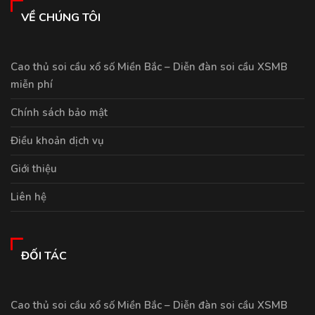
VỀ CHÚNG TÔI
Cao thủ soi cầu xổ số Miền Bắc – Diễn đàn soi cầu XSMB
miễn phí
Chính sách bảo mật
Điều khoản dịch vụ
Giới thiệu
Liên hệ
ĐỐI TÁC
Cao thủ soi cầu xổ số Miền Bắc – Diễn đàn soi cầu XSMB