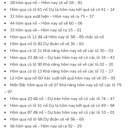
28 hôm qua nổ – Hôm nay sẽ về 18 – 81
Hôm qua có lô 61 nổ Dự là hôm nay kết quả sẽ có 41 – 14
32 hôm qua xuất hiện – Hôm nay sẽ ra 73 – 37
44 hôm qua nổ – Hôm nay sẽ về 60 – 06
33 hôm qua về – Hôm nay sẽ ra 15 – 51
Hôm qua lô 12 đã về Hôm nay lô 58 – 85 chắc sẽ nổ
Hôm qua nổ lô 82 Dự đoán sẽ về 36 – 63
Hôm qua có lô 21 Khả năng hôm nay sẽ về các lô 30 – 03
Hôm qua 33 đã nổ – Dự báo hôm nay sẽ có các lô 34 – 43
Hôm qua có lô 90 Khả năng hôm nay sẽ về các lô 02 – 20
Hôm qua có lô 13 Khả năng hôm nay sẽ về các lô 72 – 27
Lô hôm qua nổ 60 Xác suất kết quả hôm nay sẽ về 39 – 93
Miền Bắc hôm qua lô về 07 Khả năng hôm nay sẽ nổ các lô 79
– 97
Hôm qua 20 đã nổ – Dự báo hôm nay sẽ có các lô 74 – 47
Hôm qua có lô 51 nổ Dự là hôm nay kết quả sẽ có 49 – 94
Hôm qua 87 đã nổ – Dự báo hôm nay sẽ có các lô 10 – 01
Hôm qua nổ lô 68 Dự đoán sẽ về 56 – 65
56 hôm qua về – Hôm nay sẽ ra 92 – 29