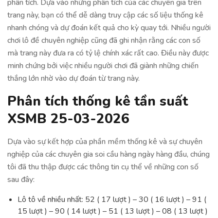
phân tích. Dựa vào những phân tích của các chuyên gia trên
trang này, bạn có thể dễ dàng truy cập các số liệu thống kê
nhanh chóng và dự đoán kết quả cho kỳ quay tới. Nhiều người
chơi lô đề chuyên nghiệp cũng đã ghi nhận rằng các con số
mà trang này đưa ra có tỷ lệ chính xác rất cao. Điều này được
minh chứng bởi việc nhiều người chơi đã giành những chiến
thắng lớn nhờ vào dự đoán từ trang này.
Phân tích thống kê tần suất
XSMB
25-03-2026
Dựa vào sự kết hợp của phần mềm thống kê và sự chuyên
nghiệp của các chuyên gia soi cầu hàng ngày hàng đầu, chúng
tôi đã thu thập được các thông tin cụ thể về những con số
sau đây:
Lô tô về nhiều nhất: 52 ( 17 lượt ) – 30 ( 16 lượt ) – 91 (
15 lượt ) – 90 ( 14 lượt ) – 51 ( 13 lượt ) – 08 ( 13 lượt )