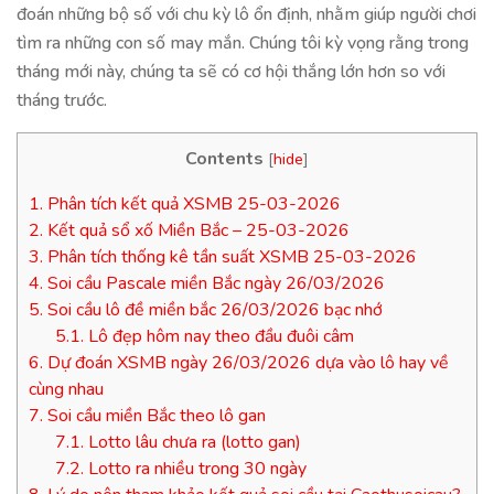
đoán những bộ số với chu kỳ lô ổn định, nhằm giúp người chơi
tìm ra những con số may mắn. Chúng tôi kỳ vọng rằng trong
tháng mới này, chúng ta sẽ có cơ hội thắng lớn hơn so với
tháng trước.
Contents
[
hide
]
1.
Phân tích kết quả XSMB 25-03-2026
2.
Kết quả sổ xố Miền Bắc – 25-03-2026
3.
Phân tích thống kê tần suất XSMB 25-03-2026
4.
Soi cầu Pascale miền Bắc ngày 26/03/2026
5.
Soi cầu lô đề miền bắc 26/03/2026 bạc nhớ
5.1.
Lô đẹp hôm nay theo đầu đuôi câm
6.
Dự đoán XSMB ngày 26/03/2026 dựa vào lô hay về
cùng nhau
7.
Soi cầu miền Bắc theo lô gan
7.1.
Lotto lâu chưa ra (lotto gan)
7.2.
Lotto ra nhiều trong 30 ngày