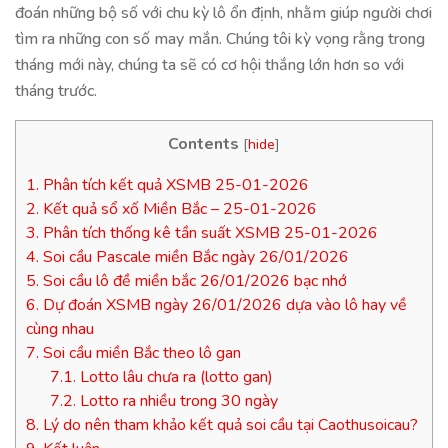
đoán những bộ số với chu kỳ lô ổn định, nhằm giúp người chơi
tìm ra những con số may mắn. Chúng tôi kỳ vọng rằng trong
tháng mới này, chúng ta sẽ có cơ hội thắng lớn hơn so với
tháng trước.
Contents
[
hide
]
1.
Phân tích kết quả XSMB 25-01-2026
2.
Kết quả sổ xố Miền Bắc – 25-01-2026
3.
Phân tích thống kê tần suất XSMB 25-01-2026
4.
Soi cầu Pascale miền Bắc ngày 26/01/2026
5.
Soi cầu lô đề miền bắc 26/01/2026 bạc nhớ
6.
Dự đoán XSMB ngày 26/01/2026 dựa vào lô hay về
cùng nhau
7.
Soi cầu miền Bắc theo lô gan
7.1.
Lotto lâu chưa ra (lotto gan)
7.2.
Lotto ra nhiều trong 30 ngày
8.
Lý do nên tham khảo kết quả soi cầu tại Caothusoicau?