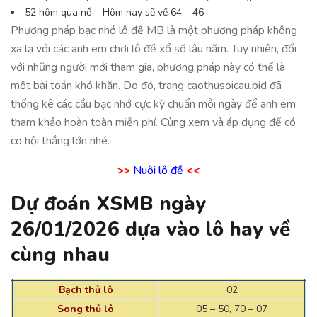
52 hôm qua nổ – Hôm nay sẽ về 64 – 46
Phương pháp bạc nhớ lô đề MB là một phương pháp không
xa lạ với các anh em chơi lô đề xổ số lâu năm. Tuy nhiên, đối
với những người mới tham gia, phương pháp này có thể là
một bài toán khó khăn. Do đó, trang caothusoicau.bid đã
thống kê các cầu bạc nhớ cực kỳ chuẩn mỗi ngày để anh em
tham khảo hoàn toàn miễn phí. Cùng xem và áp dụng để có
cơ hội thắng lớn nhé.
>>
Nuôi lô đề
<<
Dự đoán XSMB ngày
26/01/2026
dựa vào lô hay về
cùng nhau
Bạch thủ lô
02
Song thủ lô
05 – 50, 70 – 07