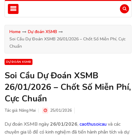
Home
Dự đoán XSMB
Soi Cầu Dự Đoán XSMB 26/01/2026 – Chốt Số Miễn Phí, Cực
Chuẩn
DỰ ĐOÁN XSMB
Soi Cầu Dự Đoán XSMB
26/01/2026 – Chốt Số Miễn Phí,
Cực Chuẩn
Tác giả:
Nắng Mai
25/01/2026
Dự đoán XSMB ngày
26/01/2026
,
caothusoicau
và các
chuyên gia lô đề có kinh nghiệm đã tiến hành phân tích và dự