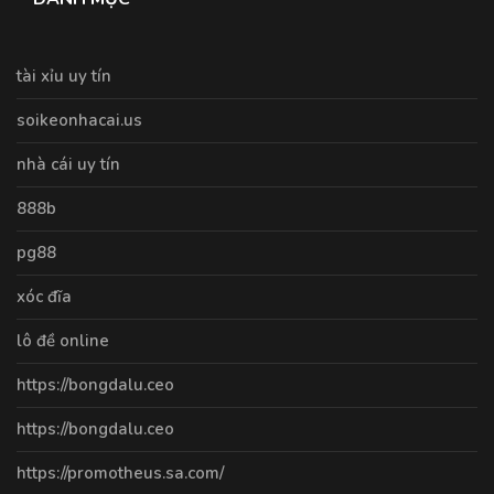
tài xỉu uy tín
soikeonhacai.us
nhà cái uy tín
888b
pg88
xóc đĩa
lô đề online
https://bongdalu.ceo
https://bongdalu.ceo
https://promotheus.sa.com/