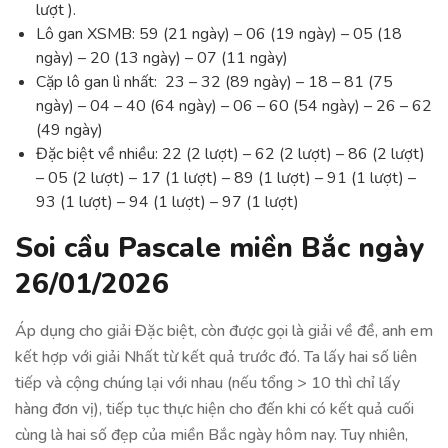
lượt ).
Lô gan XSMB: 59 (21 ngày) – 06 (19 ngày) – 05 (18
ngày) – 20 (13 ngày) – 07 (11 ngày)
Cặp lô gan lì nhất: 23 – 32 (89 ngày) – 18 – 81 (75
ngày) – 04 – 40 (64 ngày) – 06 – 60 (54 ngày) – 26 – 62
(49 ngày)
Đặc biệt về nhiều: 22 (2 lượt) – 62 (2 lượt) – 86 (2 lượt)
– 05 (2 lượt) – 17 (1 lượt) – 89 (1 lượt) – 91 (1 lượt) –
93 (1 lượt) – 94 (1 lượt) – 97 (1 lượt)
Soi cầu Pascale miền Bắc ngày
26/01/2026
Áp dụng cho giải Đặc biệt, còn được gọi là giải về đề, anh em
kết hợp với giải Nhất từ kết quả trước đó. Ta lấy hai số liên
tiếp và cộng chúng lại với nhau (nếu tổng > 10 thì chỉ lấy
hàng đơn vị), tiếp tục thực hiện cho đến khi có kết quả cuối
cùng là hai số đẹp của miền Bắc ngày hôm nay. Tuy nhiên,