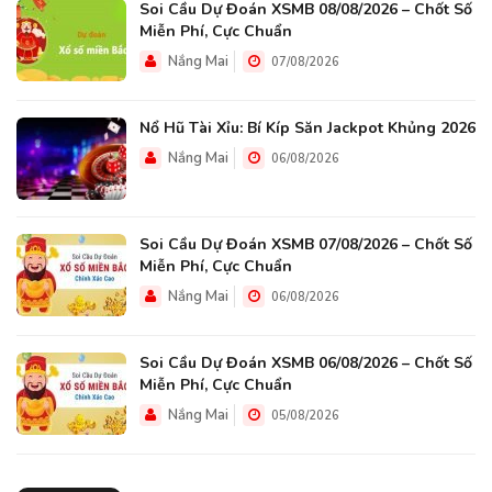
Soi Cầu Dự Đoán XSMB 08/08/2026 – Chốt Số
Miễn Phí, Cực Chuẩn
Nắng Mai
07/08/2026
Nổ Hũ Tài Xỉu: Bí Kíp Săn Jackpot Khủng 2026
Nắng Mai
06/08/2026
Soi Cầu Dự Đoán XSMB 07/08/2026 – Chốt Số
Miễn Phí, Cực Chuẩn
Nắng Mai
06/08/2026
Soi Cầu Dự Đoán XSMB 06/08/2026 – Chốt Số
Miễn Phí, Cực Chuẩn
Nắng Mai
05/08/2026