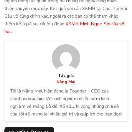
nguồn động lực quan trọng để chúng tôi ngày càng hoàn
thiện chuyên mục này. K
ết quả soi cầu XSMB tại Cao Thủ Soi
Cầu vô cùng chính xác, ngoài ra các bạn có thể tham khảo
thêm kết quả soi cầu/dự đoán
XSMB Minh Ngọc
,
Soi cầu số
học
,….
Tác giả:
Nắng Mai
Tôi là Nắng Mai, hiện đang là Founder – CEO của
caothusoicau.bid. Với kinh nghiệm nhiều năm kinh
nghiệm về mảng Lô đề, Xổ số,... hi vọng những chia sẻ
của tôi sẽ mang lại nhiều giá trị và giúp ích cho bạn đọc!