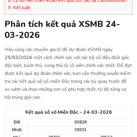
8.
Lý do nên tham khảo kết quả soi cầu tại Caothusoicau?
9.
Kết luận
Phân tích kết quả XSMB
24-
03-2026
Hãy cùng các chuyên gia lô đề dự đoán XSMB ngày
25/03/2026
một cách chính xác với các bộ số đầu đuôi giải
đặc biệt, bạch thủ, song thủ lô, lô xiên chính xác nhất. Để đạt
được kết quả dự đoán chính xác, bạn cần thường xuyên kiểm
tra các kết quả xổ số miền Bắc trong các kỳ quay trước để
so sánh và chọn những con số phù hợp nhất, từ đó tăng cơ
hội trúng giải cao.
Kết quả sổ xố Miền Bắc – 24-03-2026
ĐB
03829
Nhất
39331