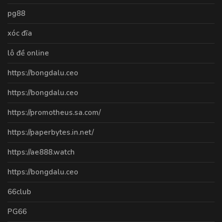
pg88
xóc đĩa
lô đề online
https://bongdalu.ceo
https://bongdalu.ceo
https://promotheus.sa.com/
https://paperbytes.in.net/
https://ae888.watch
https://bongdalu.ceo
66club
PG66