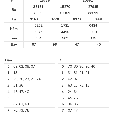
Nhì
28736
20562
38181
15270
27945
Ba
79080
62309
88699
Tư
9163
8720
8923
0991
0202
1721
0424
Năm
8973
4490
1213
Sáu
364
509
375
Bảy
07
96
47
40
Đầu
Đuôi
0
09, 02, 09, 07
0
70, 80, 20, 90, 40
1
13
1
31, 81, 91, 21
2
29, 20, 23, 21, 24
2
62, 02
3
31, 36
3
63, 23, 73, 13
4
45, 47, 40
4
24, 64
5
5
45, 75
6
62, 63, 64
6
36, 96
7
70, 73, 75
7
07, 47