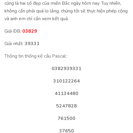
cùng là hai số đẹp của miền Bắc ngày hôm nay. Tuy nhiên,
không cần phải quá lo lắng, chúng tôi sẽ thực hiện phép cộng
và anh em chỉ cần xem kết quả.
Giải ĐB:
03829
Giải nhất:
39331
Thông tin thống kê cầu Pascal::
0382939331
310122264
41134480
5247828
761500
37650