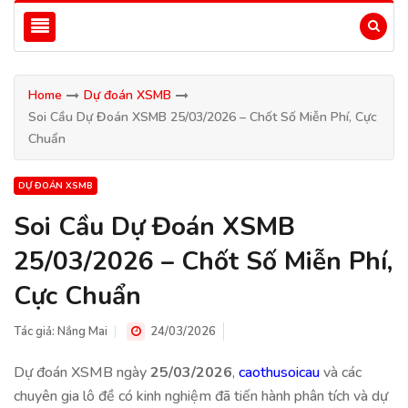
Home
Dự đoán XSMB
Soi Cầu Dự Đoán XSMB 25/03/2026 – Chốt Số Miễn Phí, Cực
Chuẩn
DỰ ĐOÁN XSMB
Soi Cầu Dự Đoán XSMB
25/03/2026 – Chốt Số Miễn Phí,
Cực Chuẩn
Tác giả:
Nắng Mai
24/03/2026
Dự đoán XSMB ngày
25/03/2026
,
caothusoicau
và các
chuyên gia lô đề có kinh nghiệm đã tiến hành phân tích và dự