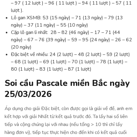
– 97 ( 12 lượt ) – 96 ( 11 lượt ) – 94 ( 11 lượt ) – 57 ( 11
lượt ).
Lô gan XSMB: 53 (15 ngày) – 71 (13 ngày) – 79 (13
ngày) – 37 (11 ngày) – 55 (10 ngày)
Cặp lô gan lì nhất: 28 – 82 (46 ngày) – 17 – 71 (44
ngày) – 67 – 76 (39 ngày) – 59 – 95 (24 ngày) – 26 – 62
(20 ngày)
Đặc biệt về nhiều: 24 (2 lượt) – 48 (2 lượt) – 59 (2 lượt)
– 68 (1 lượt) – 69 (1 lượt) – 70 (1 lượt) – 78 (1 lượt) –
80 (1 lượt) – 83 (1 lượt) – 87 (1 lượt)
Soi cầu Pascale miền Bắc ngày
25/03/2026
Áp dụng cho giải Đặc biệt, còn được gọi là giải về đề, anh em
kết hợp với giải Nhất từ kết quả trước đó. Ta lấy hai số liên
tiếp và cộng chúng lại với nhau (nếu tổng > 10 thì chỉ lấy
hàng đơn vị), tiếp tục thực hiện cho đến khi có kết quả cuối