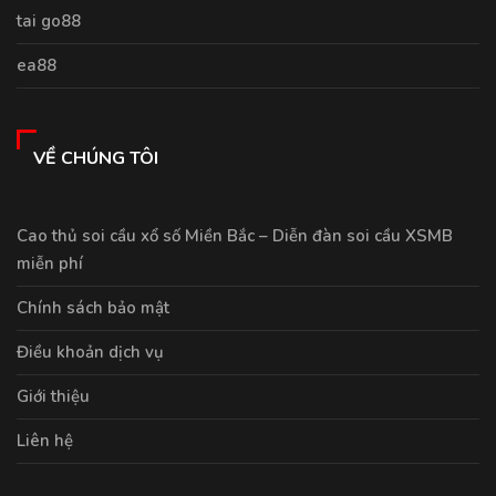
tai go88
ea88
VỀ CHÚNG TÔI
Cao thủ soi cầu xổ số Miền Bắc – Diễn đàn soi cầu XSMB
miễn phí
Chính sách bảo mật
Điều khoản dịch vụ
Giới thiệu
Liên hệ