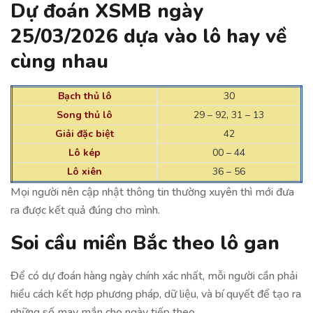
Dự đoán XSMB ngày
25/03/2026
dựa vào lô hay về
cùng nhau
Bạch thủ lô
30
Song thủ lô
29 – 92, 31 – 13
Giải đặc biệt
42
Lô kép
00 – 44
Lô xiên
36 – 56
Mọi người nên cập nhật thông tin thường xuyên thì mới đưa
ra được kết quả đúng cho mình.
Soi cầu miền Bắc theo lô gan
Để có dự đoán hàng ngày chính xác nhất, mỗi người cần phải
hiểu cách kết hợp phương pháp, dữ liệu, và bí quyết để tạo ra
những số may mắn cho ngày tiếp theo.