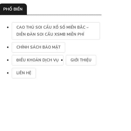
PHỔ BIẾN
CAO THỦ SOI CẦU XỔ SỐ MIỀN BẮC –
DIỄN ĐÀN SOI CẦU XSMB MIỄN PHÍ
CHÍNH SÁCH BẢO MẬT
ĐIỀU KHOẢN DỊCH VỤ
GIỚI THIỆU
LIÊN HỆ