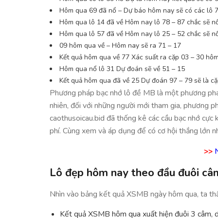
Hôm qua 69 đã nổ – Dự báo hôm nay sẽ có các lô 7
Hôm qua lô 14 đã về Hôm nay lô 78 – 87 chắc sẽ n
Hôm qua lô 57 đã về Hôm nay lô 25 – 52 chắc sẽ n
09 hôm qua về – Hôm nay sẽ ra 71 – 17
Kết quả hôm qua về 77 Xác suất ra cặp 03 – 30 hôm
Hôm qua nổ lô 31 Dự đoán sẽ về 51 – 15
Kết quả hôm qua đã về 25 Dự đoán 97 – 79 sẽ là c
Phương pháp bạc nhớ lô đề MB là một phương pháp 
nhiên, đối với những người mới tham gia, phương ph
caothusoicau.bid đã thống kê các cầu bạc nhớ cực
phí. Cùng xem và áp dụng để có cơ hội thắng lớn n
>>
N
Lô đẹp hôm nay theo đầu đuôi câ
Nhìn vào bảng kết quả XSMB ngày hôm qua, ta th
Kết quả XSMB hôm qua xuất hiện đuôi 3 câm, 