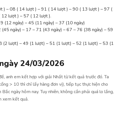
t ) – 08 ( 14 lượt ) – 91 ( 14 lượt ) – 90 ( 13 lượt ) – 97 (
 12 lượt ) – 57 ( 12 lượt ).
9 (12 ngày) – 45 (11 ngày) – 37 (10 ngày)
82 (45 ngày) – 17 – 71 (43 ngày) – 67 – 76 (38 ngày) – 59
8 (2 lượt) – 49 (1 lượt) – 51 (1 lượt) – 52 (1 lượt) – 53 (1
 ngày
24/03/2026
 đề, anh em kết hợp với giải Nhất từ kết quả trước đó. Ta
tổng > 10 thì chỉ lấy hàng đơn vị), tiếp tục thực hiện cho
n Bắc ngày hôm nay. Tuy nhiên, không cần phải quá lo lắng,
ần xem kết quả.