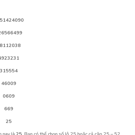
51424090
26566499
8112038
4923231
315554
46009
0609
669
25
m nay là
25
. Bạn có thể chọn số lô 25 hoặc cả cặp 25 – 52.