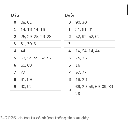
Đầu
Đuôi
0
09, 02
0
90, 30
1
14, 18, 14, 16
1
31, 81, 31
2
25, 29, 25, 29, 28
2
52, 92, 52, 02
3
31, 30, 31
3
4
44
4
14, 54, 14, 44
5
52, 54, 59, 57, 52
5
25, 25
6
69, 69
6
16
7
77
7
57, 77
8
81, 89
8
18, 28
9
90, 92
69, 29, 59, 69, 09, 89,
9
29
03-2026
, chúng ta có những thông tin sau đây: