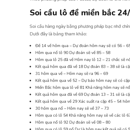
Soi cầu lô đề miền bắc
24
Soi cầu hàng ngày bằng phương pháp bạc nhớ chính
Dưới đây là bảng tham khảo:
Đề 14 về hôm qua – Dự đoán hôm nay sẽ có 56 – 6
Hôm qua nổ lô 90 Dự đoán sẽ về 85 – 58
Hôm qua lô 25 đã về Hôm nay lô 12 – 21 chắc sẽ n
Kết quả hôm qua đã về 18 Dự đoán 83 – 38 sẽ là c
31 hôm qua về – Hôm nay sẽ ra 96 – 69
Kết quả hôm qua về 52 – Dự báo hôm nay sẽ có cặp
Miền Bắc hôm qua lô về 81 Khả năng hôm nay sẽ nổ
Kết quả hôm qua đã về 69 Dự đoán 13 – 31 sẽ là c
Kết quả hôm qua về 29 Xác suất ra cặp 45 – 54 hôm
30 hôm qua nổ – Hôm nay sẽ về 37 – 73
Hôm qua có lô 54 Khả năng hôm nay sẽ về các lô 6
Hôm qua nổ lô 92 Dự đoán sẽ về 08 – 80
Hôm qua có lô 59 nổ Dự là hôm nay kết quả sẽ có 