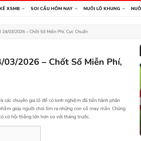
KÊ XSMB
SOI CẦU HÔM NAY
NUÔI LÔ KHUNG
NUÔ
24/03/2026 – Chốt Số Miễn Phí, Cực Chuẩn
03/2026 – Chốt Số Miễn Phí,
à các chuyên gia lô đề có kinh nghiệm đã tiến hành phân
, nhằm giúp người chơi tìm ra những con số may mắn. Chúng
có cơ hội thắng lớn hơn so với tháng trước.