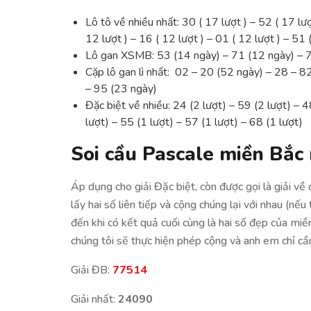
Lô tô về nhiều nhất: 30 ( 17 lượt ) – 52 ( 17 lượ
12 lượt ) – 16 ( 12 lượt ) – 01 ( 12 lượt ) – 51 (
Lô gan XSMB: 53 (14 ngày) – 71 (12 ngày) – 7
Cặp lô gan lì nhất: 02 – 20 (52 ngày) – 28 – 
– 95 (23 ngày)
Đặc biệt về nhiều: 24 (2 lượt) – 59 (2 lượt) – 4
lượt) – 55 (1 lượt) – 57 (1 lượt) – 68 (1 lượt)
Soi cầu Pascale miền Bắc
Áp dụng cho giải Đặc biệt, còn được gọi là giải về
lấy hai số liên tiếp và cộng chúng lại với nhau (nếu 
đến khi có kết quả cuối cùng là hai số đẹp của miề
chúng tôi sẽ thực hiện phép cộng và anh em chỉ c
Giải ĐB:
77514
Giải nhất:
24090