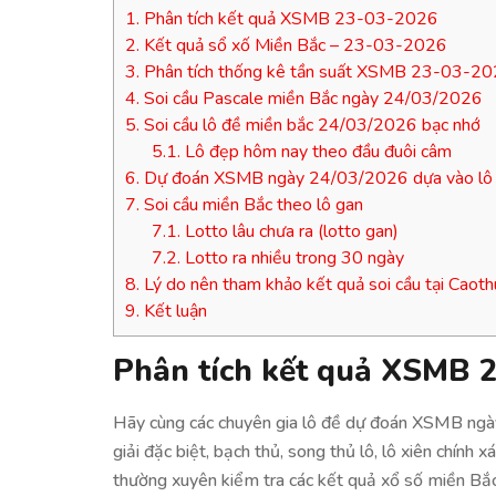
1.
Phân tích kết quả XSMB 23-03-2026
2.
Kết quả sổ xố Miền Bắc – 23-03-2026
3.
Phân tích thống kê tần suất XSMB 23-03-2
4.
Soi cầu Pascale miền Bắc ngày 24/03/2026
5.
Soi cầu lô đề miền bắc 24/03/2026 bạc nhớ
5.1.
Lô đẹp hôm nay theo đầu đuôi câm
6.
Dự đoán XSMB ngày 24/03/2026 dựa vào lô 
7.
Soi cầu miền Bắc theo lô gan
7.1.
Lotto lâu chưa ra (lotto gan)
7.2.
Lotto ra nhiều trong 30 ngày
8.
Lý do nên tham khảo kết quả soi cầu tại Caoth
9.
Kết luận
Phân tích kết quả XSMB
Hãy cùng các chuyên gia lô đề dự đoán XSMB ng
giải đặc biệt, bạch thủ, song thủ lô, lô xiên chính
thường xuyên kiểm tra các kết quả xổ số miền Bắc