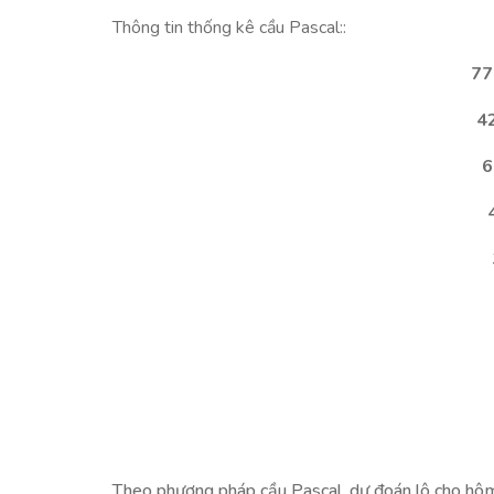
Thông tin thống kê cầu Pascal::
77
4
6
Theo phương pháp cầu Pascal, dự đoán lô cho hô