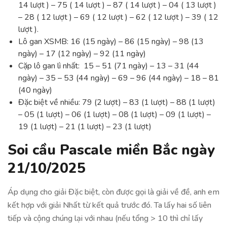
14 lượt ) – 75 ( 14 lượt ) – 87 ( 14 lượt ) – 04 ( 13 lượt )
– 28 ( 12 lượt ) – 69 ( 12 lượt ) – 62 ( 12 lượt ) – 39 ( 12
lượt ).
Lô gan XSMB: 16 (15 ngày) – 86 (15 ngày) – 98 (13
ngày) – 17 (12 ngày) – 92 (11 ngày)
Cặp lô gan lì nhất: 15 – 51 (71 ngày) – 13 – 31 (44
ngày) – 35 – 53 (44 ngày) – 69 – 96 (44 ngày) – 18 – 81
(40 ngày)
Đặc biệt về nhiều: 79 (2 lượt) – 83 (1 lượt) – 88 (1 lượt)
– 05 (1 lượt) – 06 (1 lượt) – 08 (1 lượt) – 09 (1 lượt) –
19 (1 lượt) – 21 (1 lượt) – 23 (1 lượt)
Soi cầu Pascale miền Bắc ngày
21/10/2025
Áp dụng cho giải Đặc biệt, còn được gọi là giải về đề, anh em
kết hợp với giải Nhất từ kết quả trước đó. Ta lấy hai số liên
tiếp và cộng chúng lại với nhau (nếu tổng > 10 thì chỉ lấy