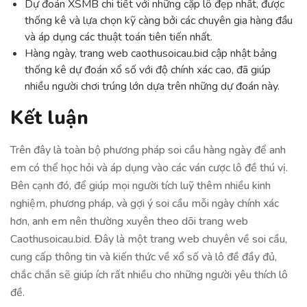
Dự đoán XSMB chi tiết với những cặp lô đẹp nhất, được
thống kê và lựa chọn kỹ càng bởi các chuyên gia hàng đầu
và áp dụng các thuật toán tiên tiến nhất.
Hàng ngày, trang web caothusoicau.bid cập nhật bảng
thống kê dự đoán xổ số với độ chính xác cao, đã giúp
nhiều người chơi trúng lớn dựa trên những dự đoán này.
Kết luận
Trên đây là toàn bộ phương pháp soi cầu hàng ngày để anh
em có thể học hỏi và áp dụng vào các ván cược lô đề thú vị.
Bên cạnh đó, để giúp mọi người tích luỹ thêm nhiều kinh
nghiệm, phương pháp, và gợi ý soi cầu mỗi ngày chính xác
hơn, anh em nên thường xuyên theo dõi trang web
Caothusoicau.bid. Đây là một trang web chuyên về soi cầu,
cung cấp thông tin và kiến thức về xổ số và lô đề đầy đủ,
chắc chắn sẽ giúp ích rất nhiều cho những người yêu thích lô
đề.