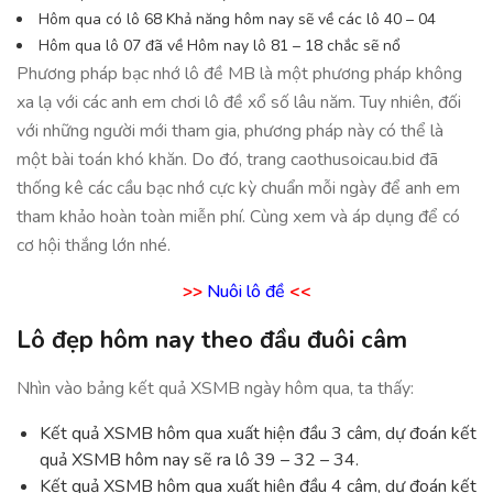
Hôm qua có lô 68 Khả năng hôm nay sẽ về các lô 40 – 04
Hôm qua lô 07 đã về Hôm nay lô 81 – 18 chắc sẽ nổ
Phương pháp bạc nhớ lô đề MB là một phương pháp không
xa lạ với các anh em chơi lô đề xổ số lâu năm. Tuy nhiên, đối
với những người mới tham gia, phương pháp này có thể là
một bài toán khó khăn. Do đó, trang caothusoicau.bid đã
thống kê các cầu bạc nhớ cực kỳ chuẩn mỗi ngày để anh em
tham khảo hoàn toàn miễn phí. Cùng xem và áp dụng để có
cơ hội thắng lớn nhé.
>>
Nuôi lô đề
<<
Lô đẹp hôm nay theo đầu đuôi câm
Nhìn vào bảng kết quả XSMB ngày hôm qua, ta thấy:
Kết quả XSMB hôm qua xuất hiện đầu 3 câm, dự đoán kết
quả XSMB hôm nay sẽ ra lô 39 – 32 – 34.
Kết quả XSMB hôm qua xuất hiện đầu 4 câm, dự đoán kết