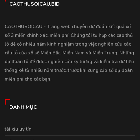
CAOTHUSOICAU.BID
CAOTHUSOICAU - Trang web chuyên dự đoán kết quả xổ
số 3 miền chính xác, miễn phí. Chúng tôi tụ họp các cao thủ
lô đề có nhiều năm kinh nghiệm trong việc nghiên cứu các
cầu lô của xổ số Miền Bắc, Miền Nam và Miền Trung. Những
dự đoán lô đề được nghiên cứu kỹ lưỡng và kiểm tra dữ liệu
thống kê từ nhiều năm trước, trước khi cung cấp số dự đoán
miễn phí cho các bạn.
DANH MỤC
tài xỉu uy tín