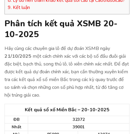
8.
Lý do nên tham khảo kết quả soi cầu tại Caothusoicau?
9.
Kết luận
Phân tích kết quả XSMB
20-
10-2025
Hãy cùng các chuyên gia lô đề dự đoán XSMB ngày
21/10/2025
một cách chính xác với các bộ số đầu đuôi giải
đặc biệt, bạch thủ, song thủ lô, lô xiên chính xác nhất. Để đạt
được kết quả dự đoán chính xác, bạn cần thường xuyên kiểm
tra các kết quả xổ số miền Bắc trong các kỳ quay trước để
so sánh và chọn những con số phù hợp nhất, từ đó tăng cơ
hội trúng giải cao.
Kết quả sổ xố Miền Bắc – 20-10-2025
ĐB
32372
Nhất
39001