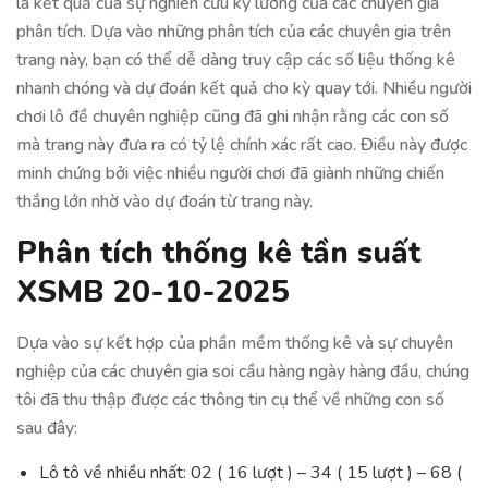
là kết quả của sự nghiên cứu kỹ lưỡng của các chuyên gia
phân tích. Dựa vào những phân tích của các chuyên gia trên
trang này, bạn có thể dễ dàng truy cập các số liệu thống kê
nhanh chóng và dự đoán kết quả cho kỳ quay tới. Nhiều người
chơi lô đề chuyên nghiệp cũng đã ghi nhận rằng các con số
mà trang này đưa ra có tỷ lệ chính xác rất cao. Điều này được
minh chứng bởi việc nhiều người chơi đã giành những chiến
thắng lớn nhờ vào dự đoán từ trang này.
Phân tích thống kê tần suất
XSMB
20-10-2025
Dựa vào sự kết hợp của phần mềm thống kê và sự chuyên
nghiệp của các chuyên gia soi cầu hàng ngày hàng đầu, chúng
tôi đã thu thập được các thông tin cụ thể về những con số
sau đây:
Lô tô về nhiều nhất: 02 ( 16 lượt ) – 34 ( 15 lượt ) – 68 (