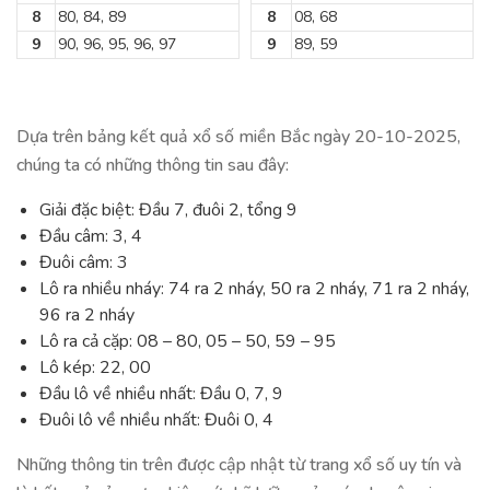
8
80, 84, 89
8
08, 68
9
90, 96, 95, 96, 97
9
89, 59
Dựa trên bảng kết quả xổ số miền Bắc ngày
20-10-2025
,
chúng ta có những thông tin sau đây:
Giải đặc biệt: Đầu 7, đuôi 2, tổng 9
Đầu câm: 3, 4
Đuôi câm: 3
Lô ra nhiều nháy: 74 ra 2 nháy, 50 ra 2 nháy, 71 ra 2 nháy,
96 ra 2 nháy
Lô ra cả cặp: 08 – 80, 05 – 50, 59 – 95
Lô kép: 22, 00
Đầu lô về nhiều nhất: Đầu 0, 7, 9
Đuôi lô về nhiều nhất: Đuôi 0, 4
Những thông tin trên được cập nhật từ trang xổ số uy tín và