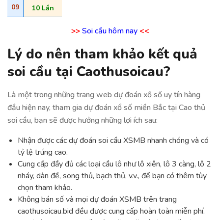
09
10 Lần
>>
Soi cầu hôm nay
<<
Lý do nên tham khảo kết quả
soi cầu tại Caothusoicau?
Là một trong những trang web dự đoán xổ số uy tín hàng
đầu hiện nay, tham gia dự đoán xổ số miền Bắc tại Cao thủ
soi cầu, bạn sẽ được hưởng những lợi ích sau:
Nhận được các dự đoán soi cầu XSMB nhanh chóng và có
tỷ lệ trúng cao.
Cung cấp đầy đủ các loại cầu lô như lô xiên, lô 3 càng, lô 2
nháy, dàn đề, song thủ, bạch thủ, v.v., để bạn có thêm tùy
chọn tham khảo.
Không bán số và mọi dự đoán XSMB trên trang
caothusoicau.bid đều được cung cấp hoàn toàn miễn phí.