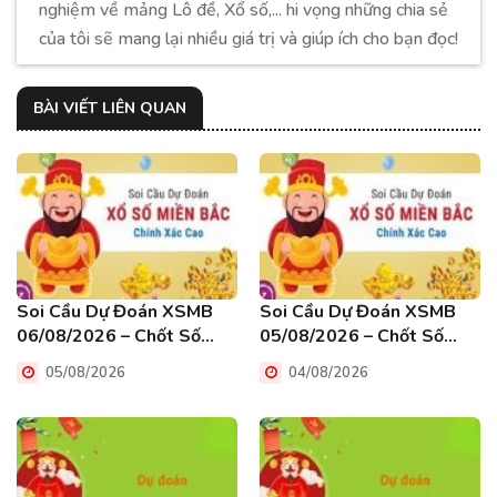
nghiệm về mảng Lô đề, Xổ số,... hi vọng những chia sẻ
của tôi sẽ mang lại nhiều giá trị và giúp ích cho bạn đọc!
BÀI VIẾT LIÊN QUAN
Soi Cầu Dự Đoán XSMB
Soi Cầu Dự Đoán XSMB
06/08/2026 – Chốt Số
05/08/2026 – Chốt Số
Miễn Phí, Cực Chuẩn
Miễn Phí, Cực Chuẩn
05/08/2026
04/08/2026