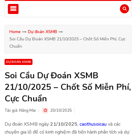
Home
Dự đoán XSMB
Soi Cầu Dự Đoán XSMB 21/10/2025 – Chốt Số Miễn Phí, Cực
Chuẩn
DỰ ĐOÁN XSMB
Soi Cầu Dự Đoán XSMB
21/10/2025 – Chốt Số Miễn Phí,
Cực Chuẩn
Tác giả:
Nắng Mai
20/10/2025
Dự đoán XSMB ngày
21/10/2025
,
caothusoicau
và các
chuyên gia lô đề có kinh nghiệm đã tiến hành phân tích và dự