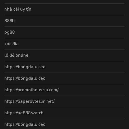
nhà cái uy tín
888b
pg88
xóc đĩa
lô đề online
https://bongdalu.ceo
https://bongdalu.ceo
https://promotheus.sa.com/
https://paperbytes.in.net/
https://ae888.watch
https://bongdalu.ceo