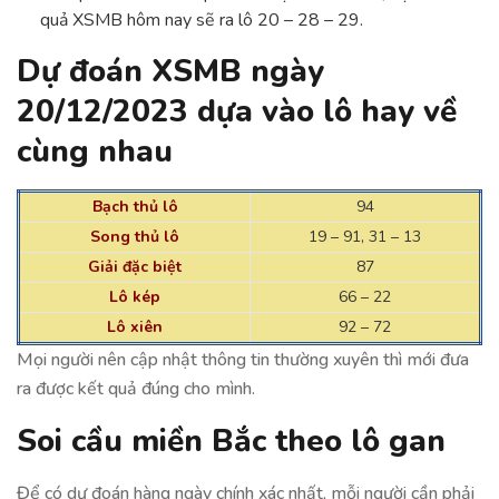
quả XSMB hôm nay sẽ ra lô 20 – 28 – 29.
Dự đoán XSMB ngày
20/12/2023
dựa vào lô hay về
cùng nhau
Bạch thủ lô
94
Song thủ lô
19 – 91, 31 – 13
Giải đặc biệt
87
Lô kép
66 – 22
Lô xiên
92 – 72
Mọi người nên cập nhật thông tin thường xuyên thì mới đưa
ra được kết quả đúng cho mình.
Soi cầu miền Bắc theo lô gan
Để có dự đoán hàng ngày chính xác nhất, mỗi người cần phải