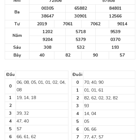
Nhì
72506
57508
00305
65882
84801
Ba
38647
30901
12566
Tư
2019
7061
7062
9014
1202
5718
9539
Năm
9204
5379
0370
Sáu
308
532
193
Bảy
40
82
90
57
Đầu
Đuôi
06, 08, 05, 01, 01, 02, 04,
0
70, 40, 90
0
08
1
01, 01, 61
1
19, 14, 18
2
82, 62, 02, 32, 82
2
3
93
3
39, 32
4
14, 04
4
47, 40
5
05
5
57
6
06, 66
6
66, 61, 62
7
77, 47, 57