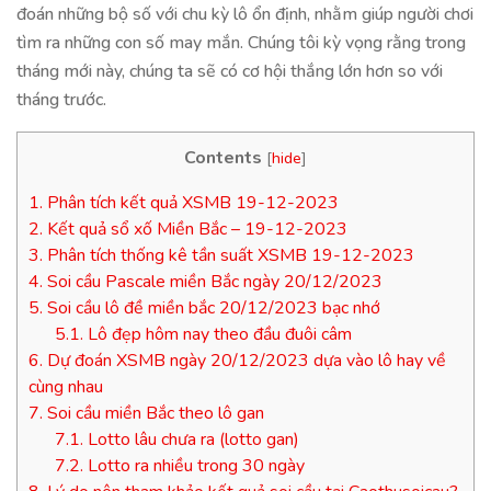
đoán những bộ số với chu kỳ lô ổn định, nhằm giúp người chơi
tìm ra những con số may mắn. Chúng tôi kỳ vọng rằng trong
tháng mới này, chúng ta sẽ có cơ hội thắng lớn hơn so với
tháng trước.
Contents
[
hide
]
1.
Phân tích kết quả XSMB 19-12-2023
2.
Kết quả sổ xố Miền Bắc – 19-12-2023
3.
Phân tích thống kê tần suất XSMB 19-12-2023
4.
Soi cầu Pascale miền Bắc ngày 20/12/2023
5.
Soi cầu lô đề miền bắc 20/12/2023 bạc nhớ
5.1.
Lô đẹp hôm nay theo đầu đuôi câm
6.
Dự đoán XSMB ngày 20/12/2023 dựa vào lô hay về
cùng nhau
7.
Soi cầu miền Bắc theo lô gan
7.1.
Lotto lâu chưa ra (lotto gan)
7.2.
Lotto ra nhiều trong 30 ngày