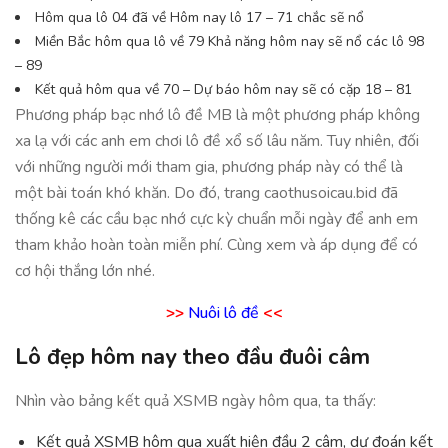
Hôm qua lô 04 đã về Hôm nay lô 17 – 71 chắc sẽ nổ
Miền Bắc hôm qua lô về 79 Khả năng hôm nay sẽ nổ các lô 98
– 89
Kết quả hôm qua về 70 – Dự báo hôm nay sẽ có cặp 18 – 81
Phương pháp bạc nhớ lô đề MB là một phương pháp không
xa lạ với các anh em chơi lô đề xổ số lâu năm. Tuy nhiên, đối
với những người mới tham gia, phương pháp này có thể là
một bài toán khó khăn. Do đó, trang caothusoicau.bid đã
thống kê các cầu bạc nhớ cực kỳ chuẩn mỗi ngày để anh em
tham khảo hoàn toàn miễn phí. Cùng xem và áp dụng để có
cơ hội thắng lớn nhé.
>>
Nuôi lô đề
<<
Lô đẹp hôm nay theo đầu đuôi câm
Nhìn vào bảng kết quả XSMB ngày hôm qua, ta thấy:
Kết quả XSMB hôm qua xuất hiện đầu 2 câm, dự đoán kết