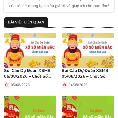
của tôi sẽ mang lại nhiều giá trị và giúp ích cho bạn đọc!
BÀI VIẾT LIÊN QUAN
Soi Cầu Dự Đoán XSMB
Soi Cầu Dự Đoán XSMB
06/08/2026 – Chốt Số
05/08/2026 – Chốt Số
Miễn Phí, Cực Chuẩn
Miễn Phí, Cực Chuẩn
05/08/2026
04/08/2026