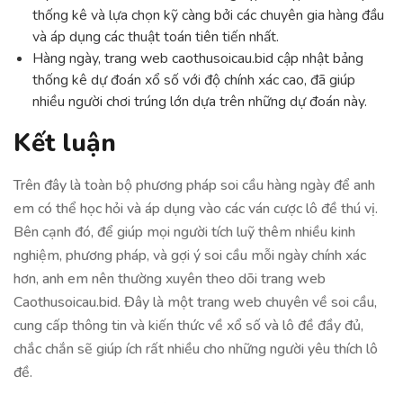
thống kê và lựa chọn kỹ càng bởi các chuyên gia hàng đầu
và áp dụng các thuật toán tiên tiến nhất.
Hàng ngày, trang web caothusoicau.bid cập nhật bảng
thống kê dự đoán xổ số với độ chính xác cao, đã giúp
nhiều người chơi trúng lớn dựa trên những dự đoán này.
Kết luận
Trên đây là toàn bộ phương pháp soi cầu hàng ngày để anh
em có thể học hỏi và áp dụng vào các ván cược lô đề thú vị.
Bên cạnh đó, để giúp mọi người tích luỹ thêm nhiều kinh
nghiệm, phương pháp, và gợi ý soi cầu mỗi ngày chính xác
hơn, anh em nên thường xuyên theo dõi trang web
Caothusoicau.bid. Đây là một trang web chuyên về soi cầu,
cung cấp thông tin và kiến thức về xổ số và lô đề đầy đủ,
chắc chắn sẽ giúp ích rất nhiều cho những người yêu thích lô
đề.