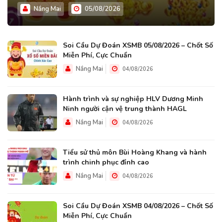
Nắng Mai
05/08/2026
Soi Cầu Dự Đoán XSMB 05/08/2026 – Chốt Số
Miễn Phí, Cực Chuẩn
Nắng Mai
04/08/2026
Hành trình và sự nghiệp HLV Dương Minh
Ninh người cận vệ trung thành HAGL
Nắng Mai
04/08/2026
Tiểu sử thủ môn Bùi Hoàng Khang và hành
trình chinh phục đỉnh cao
Nắng Mai
04/08/2026
Soi Cầu Dự Đoán XSMB 04/08/2026 – Chốt Số
Miễn Phí, Cực Chuẩn