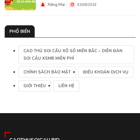
Nắng Mai
03/08/2026
PHỔ BIẾN
CAO THỦ SOI CẦU XỔ SỐ MIỀN BẮC – DIỄN ĐÀN
SOI CẦU XSMB MIỄN PHÍ
CHÍNH SÁCH BẢO MẬT
ĐIỀU KHOẢN DỊCH VỤ
GIỚI THIỆU
LIÊN HỆ
CAOTHUSOICAU.BID