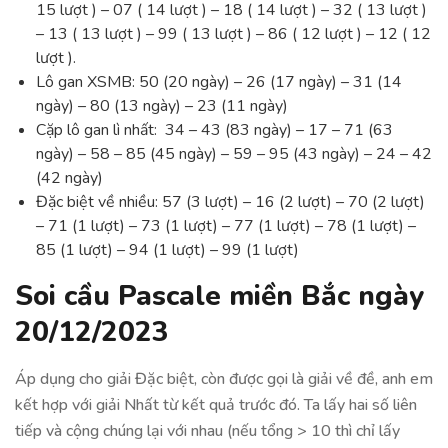
15 lượt ) – 07 ( 14 lượt ) – 18 ( 14 lượt ) – 32 ( 13 lượt )
– 13 ( 13 lượt ) – 99 ( 13 lượt ) – 86 ( 12 lượt ) – 12 ( 12
lượt ).
Lô gan XSMB: 50 (20 ngày) – 26 (17 ngày) – 31 (14
ngày) – 80 (13 ngày) – 23 (11 ngày)
Cặp lô gan lì nhất: 34 – 43 (83 ngày) – 17 – 71 (63
ngày) – 58 – 85 (45 ngày) – 59 – 95 (43 ngày) – 24 – 42
(42 ngày)
Đặc biệt về nhiều: 57 (3 lượt) – 16 (2 lượt) – 70 (2 lượt)
– 71 (1 lượt) – 73 (1 lượt) – 77 (1 lượt) – 78 (1 lượt) –
85 (1 lượt) – 94 (1 lượt) – 99 (1 lượt)
Soi cầu Pascale miền Bắc ngày
20/12/2023
Áp dụng cho giải Đặc biệt, còn được gọi là giải về đề, anh em
kết hợp với giải Nhất từ kết quả trước đó. Ta lấy hai số liên
tiếp và cộng chúng lại với nhau (nếu tổng > 10 thì chỉ lấy