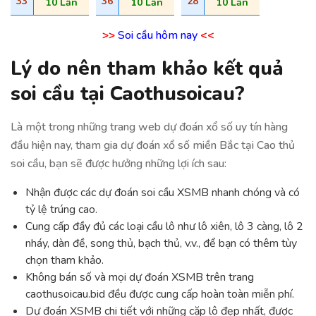
33
36
28
10 Lần
10 Lần
10 Lần
>>
Soi cầu hôm nay
<<
Lý do nên tham khảo kết quả
soi cầu tại Caothusoicau?
Là một trong những trang web dự đoán xổ số uy tín hàng
đầu hiện nay, tham gia dự đoán xổ số miền Bắc tại Cao thủ
soi cầu, bạn sẽ được hưởng những lợi ích sau:
Nhận được các dự đoán soi cầu XSMB nhanh chóng và có
tỷ lệ trúng cao.
Cung cấp đầy đủ các loại cầu lô như lô xiên, lô 3 càng, lô 2
nháy, dàn đề, song thủ, bạch thủ, v.v., để bạn có thêm tùy
chọn tham khảo.
Không bán số và mọi dự đoán XSMB trên trang
caothusoicau.bid đều được cung cấp hoàn toàn miễn phí.
Dự đoán XSMB chi tiết với những cặp lô đẹp nhất, được