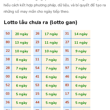
hiểu cách kết hợp phương pháp, dữ liệu, và bí quyết để tạo ra
những số may mắn cho ngày tiếp theo.
Lotto lâu chưa ra (lotto gan)
50
26
31
20 ngày
17 ngày
14 ngày
80
23
27
13 ngày
11 ngày
11 ngày
22
87
91
10 ngày
10 ngày
9 ngày
38
11
21
8 ngày
7 ngày
7 ngày
28
54
97
7 ngày
7 ngày
7 ngày
00
41
46
6 ngày
6 ngày
6 ngày
52
53
83
6 ngày
6 ngày
6 ngày
03
15
17
5 ngày
5 ngày
5 ngày
36
44
45
5 ngày
5 ngày
5 ngày