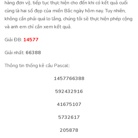
hàng đơn vị), tiếp tục thực hiện cho đến khi có kết quả cuối
cùng là hai số đẹp của miền Bắc ngày hôm nay. Tuy nhiên,
không cần phải quá lo lắng, chúng tôi sẽ thực hiện phép cộng
và anh em chỉ cần xem kết quả.
Giải ĐB:
14577
Giải nhất:
66388
Thông tin thống kê cầu Pascal::
1457766388
592432916
41675107
5732617
205878