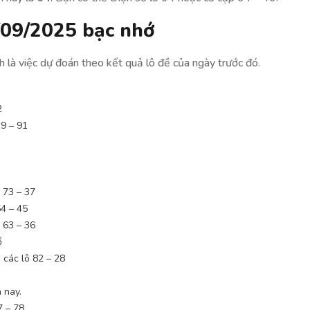
/09/2025
bạc nhớ
 là việc dự đoán theo kết quả lô đề của ngày trước đó.
2
19 – 91
 73 – 37
54 – 45
 63 – 36
ổ
 các lô 82 – 28
 nay.
7 – 78