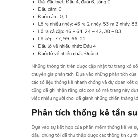
Giải đặc biệt: Đầu 4, đuôi 6, tổng 0
Đầu câm: 0
Đuôi câm: 0, 1
Lô ra nhiều nháy: 46 ra 2 nháy, 53 ra 2 nháy, 83
Lô ra cả cặp: 46 – 64, 24 – 42, 38 – 83
Lô kép: 77, 99, 66, 22
Đầu lô về nhiều nhất: Đầu 4
Đuôi lô về nhiều nhất: Đuôi 3
Những thông tin trên được cập nhật từ trang xổ số 
chuyên gia phân tích. Dựa vào những phân tích của 
các số liệu thống kê nhanh chóng và dự đoán kết q
cũng đã ghi nhận rằng các con số mà trang này đưa 
việc nhiều người chơi đã giành những chiến thắng l
Phân tích thống kê tần 
Dựa vào sự kết hợp của phần mềm thống kê và sự 
đầu, chúng tôi đã thu thập được các thông tin cụ t