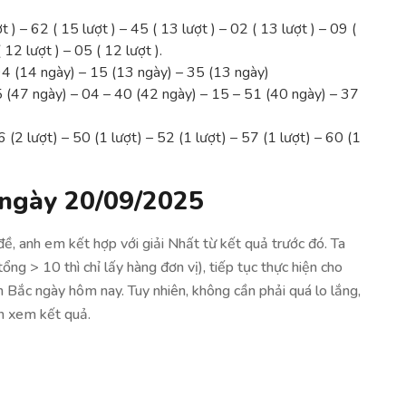
t ) – 62 ( 15 lượt ) – 45 ( 13 lượt ) – 02 ( 13 lượt ) – 09 (
 12 lượt ) – 05 ( 12 lượt ).
4 (14 ngày) – 15 (13 ngày) – 35 (13 ngày)
65 (47 ngày) – 04 – 40 (42 ngày) – 15 – 51 (40 ngày) – 37
6 (2 lượt) – 50 (1 lượt) – 52 (1 lượt) – 57 (1 lượt) – 60 (1
 ngày
20/09/2025
 đề, anh em kết hợp với giải Nhất từ kết quả trước đó. Ta
tổng > 10 thì chỉ lấy hàng đơn vị), tiếp tục thực hiện cho
n Bắc ngày hôm nay. Tuy nhiên, không cần phải quá lo lắng,
ần xem kết quả.