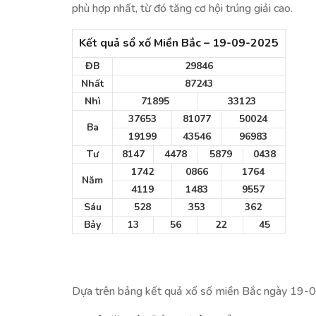
phù hợp nhất, từ đó tăng cơ hội trúng giải cao.
Kết quả sổ xố Miền Bắc – 19-09-2025
ĐB
29846
Nhất
87243
Nhì
71895
33123
37653
81077
50024
Ba
19199
43546
96983
Tư
8147
4478
5879
0438
1742
0866
1764
Năm
4119
1483
9557
Sáu
528
353
362
Bảy
13
56
22
45
Dựa trên bảng kết quả xổ số miền Bắc ngày
19-