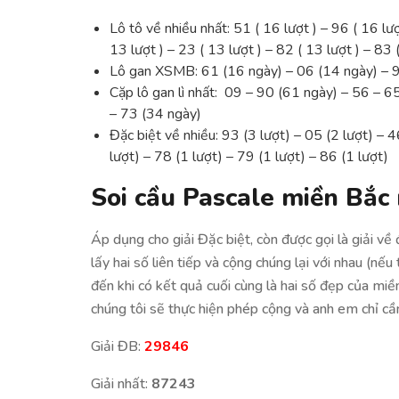
Lô tô về nhiều nhất: 51 ( 16 lượt ) – 96 ( 16 lượ
13 lượt ) – 23 ( 13 lượt ) – 82 ( 13 lượt ) – 83 (
Lô gan XSMB: 61 (16 ngày) – 06 (14 ngày) – 9
Cặp lô gan lì nhất: 09 – 90 (61 ngày) – 56 – 
– 73 (34 ngày)
Đặc biệt về nhiều: 93 (3 lượt) – 05 (2 lượt) – 4
lượt) – 78 (1 lượt) – 79 (1 lượt) – 86 (1 lượt)
Soi cầu Pascale miền Bắc
Áp dụng cho giải Đặc biệt, còn được gọi là giải về
lấy hai số liên tiếp và cộng chúng lại với nhau (nếu 
đến khi có kết quả cuối cùng là hai số đẹp của miề
chúng tôi sẽ thực hiện phép cộng và anh em chỉ c
Giải ĐB:
29846
Giải nhất:
87243