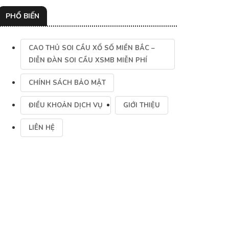
PHỔ BIẾN
CAO THỦ SOI CẦU XỔ SỐ MIỀN BẮC –
DIỄN ĐÀN SOI CẦU XSMB MIỄN PHÍ
CHÍNH SÁCH BẢO MẬT
ĐIỀU KHOẢN DỊCH VỤ
GIỚI THIỆU
LIÊN HỆ