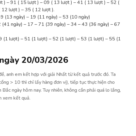
t ) – 91 ( 15 lượt ) – 09 ( 13 lượt ) – 41 ( 13 lượt ) – 52 (
 12 lượt ) – 35 ( 12 lượt ).
9 (13 ngày) – 19 (11 ngày) – 53 (10 ngày)
82 (41 ngày) – 17 – 71 (39 ngày) – 34 – 43 (36 ngày) – 67
9 (1 lượt) – 51 (1 lượt) – 52 (1 lượt) – 53 (1 lượt) – 55 (1
 ngày
20/03/2026
 đề, anh em kết hợp với giải Nhất từ kết quả trước đó. Ta
tổng > 10 thì chỉ lấy hàng đơn vị), tiếp tục thực hiện cho
n Bắc ngày hôm nay. Tuy nhiên, không cần phải quá lo lắng,
ần xem kết quả.