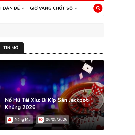
I DÀN ĐỀ
GIỜ VÀNG CHỐT SỐ
TIN MỚI
Nổ Hũ Tài Xỉu: Bí Kíp Săn Jackpot
Khủng 2026
Nắng Mai
06/08/2026