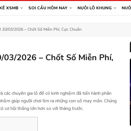
KÊ XSMB
SOI CẦU HÔM NAY
NUÔI LÔ KHUNG
NUÔ
20/03/2026 – Chốt Số Miễn Phí, Cực Chuẩn
03/2026 – Chốt Số Miễn Phí,
à các chuyên gia lô đề có kinh nghiệm đã tiến hành phân
, nhằm giúp người chơi tìm ra những con số may mắn. Chúng
có cơ hội thắng lớn hơn so với tháng trước.