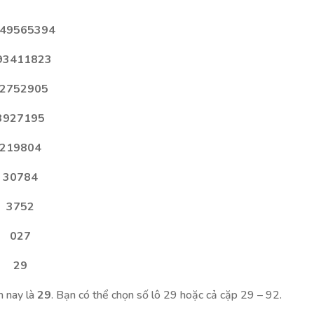
49565394
93411823
2752905
3927195
219804
30784
3752
027
29
m nay là
29
. Bạn có thể chọn số lô 29 hoặc cả cặp 29 – 92.