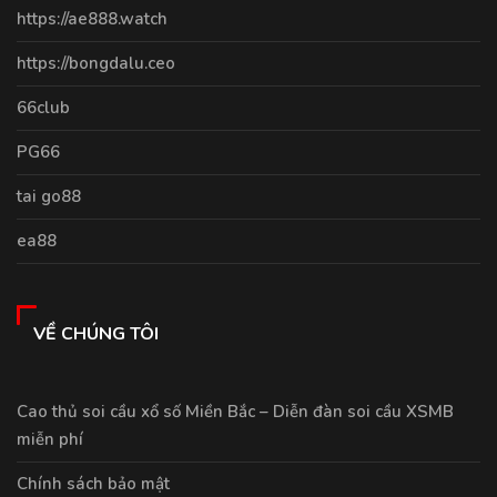
https://ae888.watch
https://bongdalu.ceo
66club
PG66
tai go88
ea88
VỀ CHÚNG TÔI
Cao thủ soi cầu xổ số Miền Bắc – Diễn đàn soi cầu XSMB
miễn phí
Chính sách bảo mật