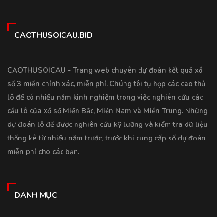
CAOTHUSOICAU.BID
CAOTHUSOICAU - Trang web chuyên dự đoán kết quả xổ
số 3 miền chính xác, miễn phí. Chúng tôi tụ họp các cao thủ
lô đề có nhiều năm kinh nghiệm trong việc nghiên cứu các
cầu lô của xổ số Miền Bắc, Miền Nam và Miền Trung. Những
dự đoán lô đề được nghiên cứu kỹ lưỡng và kiểm tra dữ liệu
thống kê từ nhiều năm trước, trước khi cung cấp số dự đoán
miễn phí cho các bạn.
DANH MỤC