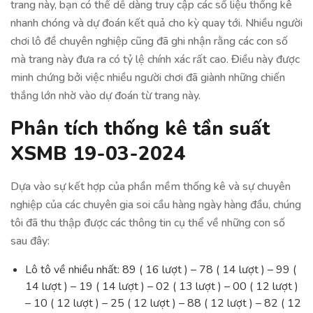
trang này, bạn có thể dễ dàng truy cập các số liệu thống kê
nhanh chóng và dự đoán kết quả cho kỳ quay tới. Nhiều người
chơi lô đề chuyên nghiệp cũng đã ghi nhận rằng các con số
mà trang này đưa ra có tỷ lệ chính xác rất cao. Điều này được
minh chứng bởi việc nhiều người chơi đã giành những chiến
thắng lớn nhờ vào dự đoán từ trang này.
Phân tích thống kê tần suất
XSMB
19-03-2024
Dựa vào sự kết hợp của phần mềm thống kê và sự chuyên
nghiệp của các chuyên gia soi cầu hàng ngày hàng đầu, chúng
tôi đã thu thập được các thông tin cụ thể về những con số
sau đây:
Lô tô về nhiều nhất: 89 ( 16 lượt ) – 78 ( 14 lượt ) – 99 (
14 lượt ) – 19 ( 14 lượt ) – 02 ( 13 lượt ) – 00 ( 12 lượt )
– 10 ( 12 lượt ) – 25 ( 12 lượt ) – 88 ( 12 lượt ) – 82 ( 12