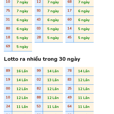
10
12
68
7 ngày
7 ngày
7 ngày
75
93
17
7 ngày
7 ngày
6 ngày
31
43
60
6 ngày
6 ngày
6 ngày
80
03
14
6 ngày
5 ngày
5 ngày
18
28
45
5 ngày
5 ngày
5 ngày
69
5 ngày
Lotto ra nhiều trong 30 ngày
89
99
78
16 Lần
14 Lần
14 Lần
19
02
83
14 Lần
13 Lần
12 Lần
00
82
25
12 Lần
12 Lần
12 Lần
10
88
49
12 Lần
12 Lần
11 Lần
24
53
64
11 Lần
11 Lần
11 Lần