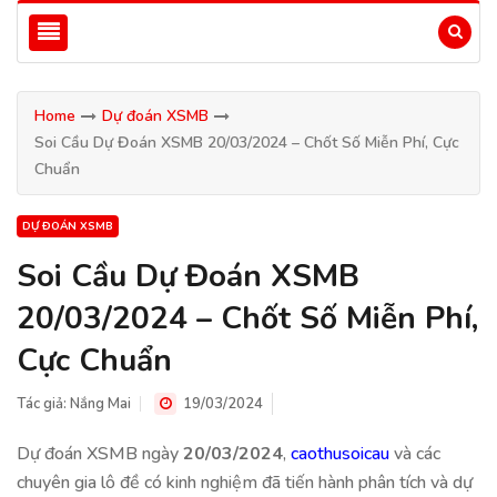
Home
Dự đoán XSMB
Soi Cầu Dự Đoán XSMB 20/03/2024 – Chốt Số Miễn Phí, Cực
Chuẩn
DỰ ĐOÁN XSMB
Soi Cầu Dự Đoán XSMB
20/03/2024 – Chốt Số Miễn Phí,
Cực Chuẩn
Tác giả:
Nắng Mai
19/03/2024
Dự đoán XSMB ngày
20/03/2024
,
caothusoicau
và các
chuyên gia lô đề có kinh nghiệm đã tiến hành phân tích và dự