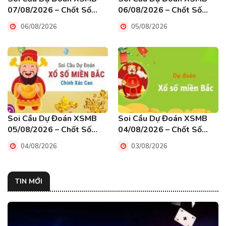
07/08/2026 – Chốt Số
06/08/2026 – Chốt Số
Miễn Phí, Cực Chuẩn
Miễn Phí, Cực Chuẩn
06/08/2026
05/08/2026
Soi Cầu Dự Đoán XSMB
Soi Cầu Dự Đoán XSMB
05/08/2026 – Chốt Số
04/08/2026 – Chốt Số
Miễn Phí, Cực Chuẩn
Miễn Phí, Cực Chuẩn
04/08/2026
03/08/2026
TIN MỚI