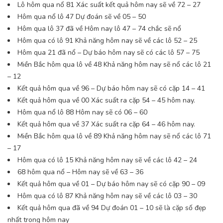
Lô hôm qua nổ 81 Xác suất kết quả hôm nay sẽ về 72 – 27
Hôm qua nổ lô 47 Dự đoán sẽ về 05 – 50
Hôm qua lô 37 đã về Hôm nay lô 47 – 74 chắc sẽ nổ
Hôm qua có lô 91 Khả năng hôm nay sẽ về các lô 52 – 25
Hôm qua 21 đã nổ – Dự báo hôm nay sẽ có các lô 57 – 75
Miền Bắc hôm qua lô về 48 Khả năng hôm nay sẽ nổ các lô 21
– 12
Kết quả hôm qua về 96 – Dự báo hôm nay sẽ có cặp 14 – 41
Kết quả hôm qua về 00 Xác suất ra cặp 54 – 45 hôm nay.
Hôm qua nổ lô 88 Hôm nay sẽ có 06 – 60
Kết quả hôm qua về 37 Xác suất ra cặp 64 – 46 hôm nay.
Miền Bắc hôm qua lô về 89 Khả năng hôm nay sẽ nổ các lô 71
– 17
Hôm qua có lô 15 Khả năng hôm nay sẽ về các lô 42 – 24
68 hôm qua nổ – Hôm nay sẽ về 63 – 36
Kết quả hôm qua về 01 – Dự báo hôm nay sẽ có cặp 90 – 09
Hôm qua có lô 87 Khả năng hôm nay sẽ về các lô 03 – 30
Kết quả hôm qua đã về 94 Dự đoán 01 – 10 sẽ là cặp số đẹp
nhất trong hôm nay