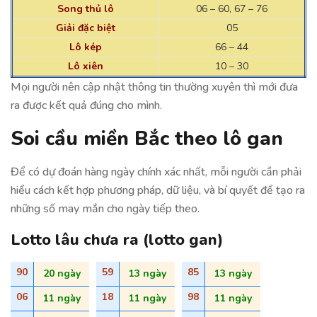
Song thủ lô
06 – 60, 67 – 76
Giải đặc biệt
05
Lô kép
66 – 44
Lô xiên
10 – 30
Mọi người nên cập nhật thông tin thường xuyên thì mới đưa
ra được kết quả đúng cho mình.
Soi cầu miền Bắc theo lô gan
Để có dự đoán hàng ngày chính xác nhất, mỗi người cần phải
hiểu cách kết hợp phương pháp, dữ liệu, và bí quyết để tạo ra
những số may mắn cho ngày tiếp theo.
Lotto lâu chưa ra (lotto gan)
90
59
85
20 ngày
13 ngày
13 ngày
06
18
98
11 ngày
11 ngày
11 ngày