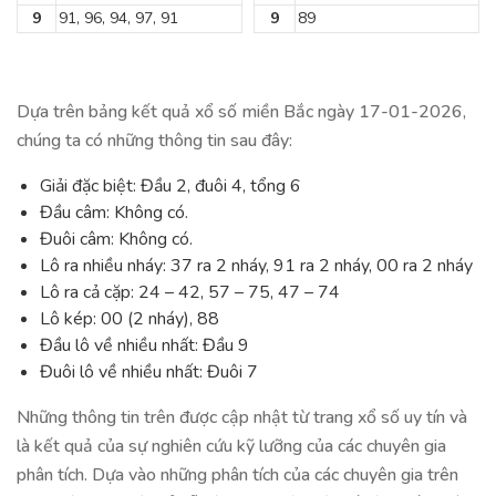
9
91, 96, 94, 97, 91
9
89
Dựa trên bảng kết quả xổ số miền Bắc ngày
17-01-2026
,
chúng ta có những thông tin sau đây:
Giải đặc biệt: Đầu 2, đuôi 4, tổng 6
Đầu câm: Không có.
Đuôi câm: Không có.
Lô ra nhiều nháy: 37 ra 2 nháy, 91 ra 2 nháy, 00 ra 2 nháy
Lô ra cả cặp: 24 – 42, 57 – 75, 47 – 74
Lô kép: 00 (2 nháy), 88
Đầu lô về nhiều nhất: Đầu 9
Đuôi lô về nhiều nhất: Đuôi 7
Những thông tin trên được cập nhật từ trang xổ số uy tín và
là kết quả của sự nghiên cứu kỹ lưỡng của các chuyên gia
phân tích. Dựa vào những phân tích của các chuyên gia trên