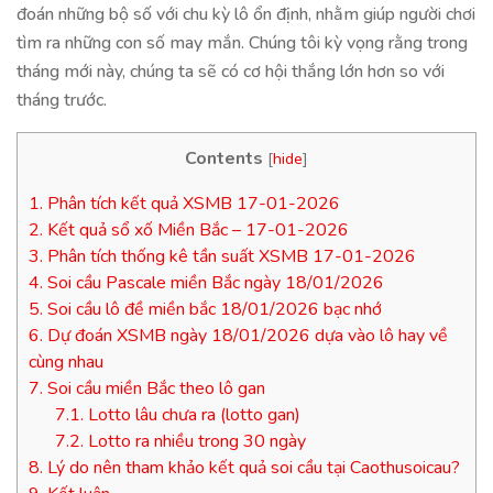
đoán những bộ số với chu kỳ lô ổn định, nhằm giúp người chơi
tìm ra những con số may mắn. Chúng tôi kỳ vọng rằng trong
tháng mới này, chúng ta sẽ có cơ hội thắng lớn hơn so với
tháng trước.
Contents
[
hide
]
1.
Phân tích kết quả XSMB 17-01-2026
2.
Kết quả sổ xố Miền Bắc – 17-01-2026
3.
Phân tích thống kê tần suất XSMB 17-01-2026
4.
Soi cầu Pascale miền Bắc ngày 18/01/2026
5.
Soi cầu lô đề miền bắc 18/01/2026 bạc nhớ
6.
Dự đoán XSMB ngày 18/01/2026 dựa vào lô hay về
cùng nhau
7.
Soi cầu miền Bắc theo lô gan
7.1.
Lotto lâu chưa ra (lotto gan)
7.2.
Lotto ra nhiều trong 30 ngày
8.
Lý do nên tham khảo kết quả soi cầu tại Caothusoicau?