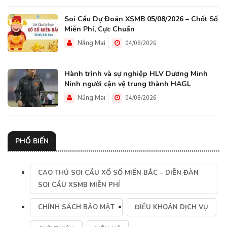
Soi Cầu Dự Đoán XSMB 05/08/2026 – Chốt Số
Miễn Phí, Cực Chuẩn
Nắng Mai
04/08/2026
Hành trình và sự nghiệp HLV Dương Minh
Ninh người cận vệ trung thành HAGL
Nắng Mai
04/08/2026
PHỔ BIẾN
CAO THỦ SOI CẦU XỔ SỐ MIỀN BẮC – DIỄN ĐÀN
SOI CẦU XSMB MIỄN PHÍ
CHÍNH SÁCH BẢO MẬT
ĐIỀU KHOẢN DỊCH VỤ