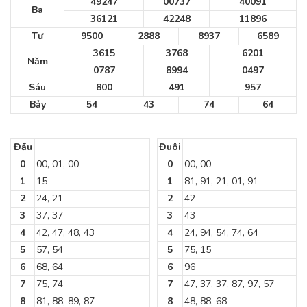
49247
00737
40091
Ba
36121
42248
11896
Tư
9500
2888
8937
6589
3615
3768
6201
Năm
0787
8994
0497
Sáu
800
491
957
Bảy
54
43
74
64
Đầu
Đuôi
0
00, 01, 00
0
00, 00
1
15
1
81, 91, 21, 01, 91
2
24, 21
2
42
3
37, 37
3
43
4
42, 47, 48, 43
4
24, 94, 54, 74, 64
5
57, 54
5
75, 15
6
68, 64
6
96
7
75, 74
7
47, 37, 37, 87, 97, 57
8
81, 88, 89, 87
8
48, 88, 68