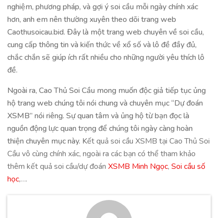
nghiệm, phương pháp, và gợi ý soi cầu mỗi ngày chính xác
hơn, anh em nên thường xuyên theo dõi trang web
Caothusoicau.bid. Đây là một trang web chuyên về soi cầu,
cung cấp thông tin và kiến thức về xổ số và lô đề đầy đủ,
chắc chắn sẽ giúp ích rất nhiều cho những người yêu thích lô
đề.
Ngoài ra, Cao Thủ Soi Cầu mong muốn độc giả tiếp tục ủng
hộ trang web chúng tôi nói chung và chuyên mục “Dự đoán
XSMB” nói riêng. Sự quan tâm và ủng hộ từ bạn đọc là
nguồn động lực quan trọng để chúng tôi ngày càng hoàn
thiện chuyên mục này. K
ết quả soi cầu XSMB tại Cao Thủ Soi
Cầu vô cùng chính xác, ngoài ra các bạn có thể tham khảo
thêm kết quả soi cầu/dự đoán
XSMB Minh Ngọc
,
Soi cầu số
học
,….