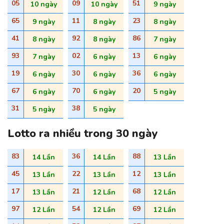
05
09
51
10 ngày
10 ngày
9 ngày
65
11
23
9 ngày
8 ngày
8 ngày
41
92
86
8 ngày
8 ngày
7 ngày
93
02
13
7 ngày
6 ngày
6 ngày
19
30
36
6 ngày
6 ngày
6 ngày
67
70
20
6 ngày
6 ngày
5 ngày
31
38
5 ngày
5 ngày
Lotto ra nhiều trong 30 ngày
83
36
88
14 Lần
14 Lần
13 Lần
45
22
12
13 Lần
13 Lần
13 Lần
17
21
68
13 Lần
12 Lần
12 Lần
97
54
69
12 Lần
12 Lần
12 Lần