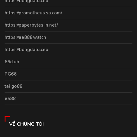
https://bongdalu.ceo
https://promotheus.sa.com/
https://paperbytes.in.net/
https://ae888.watch
https://bongdalu.ceo
66club
PG66
tai go88
ea88
VỀ CHÚNG TÔI