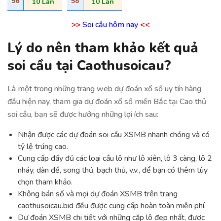
56
58
10 Lần
10 Lần
>>
Soi cầu hôm nay
<<
Lý do nên tham khảo kết quả
soi cầu tại Caothusoicau?
Là một trong những trang web dự đoán xổ số uy tín hàng
đầu hiện nay, tham gia dự đoán xổ số miền Bắc tại Cao thủ
soi cầu, bạn sẽ được hưởng những lợi ích sau:
Nhận được các dự đoán soi cầu XSMB nhanh chóng và có
tỷ lệ trúng cao.
Cung cấp đầy đủ các loại cầu lô như lô xiên, lô 3 càng, lô 2
nháy, dàn đề, song thủ, bạch thủ, v.v., để bạn có thêm tùy
chọn tham khảo.
Không bán số và mọi dự đoán XSMB trên trang
caothusoicau.bid đều được cung cấp hoàn toàn miễn phí.
Dự đoán XSMB chi tiết với những cặp lô đẹp nhất, được