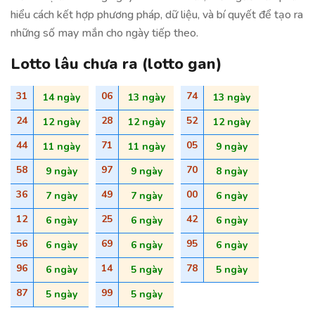
hiểu cách kết hợp phương pháp, dữ liệu, và bí quyết để tạo ra
những số may mắn cho ngày tiếp theo.
Lotto lâu chưa ra (lotto gan)
31
06
74
14 ngày
13 ngày
13 ngày
24
28
52
12 ngày
12 ngày
12 ngày
44
71
05
11 ngày
11 ngày
9 ngày
58
97
70
9 ngày
9 ngày
8 ngày
36
49
00
7 ngày
7 ngày
6 ngày
12
25
42
6 ngày
6 ngày
6 ngày
56
69
95
6 ngày
6 ngày
6 ngày
96
14
78
6 ngày
5 ngày
5 ngày
87
99
5 ngày
5 ngày