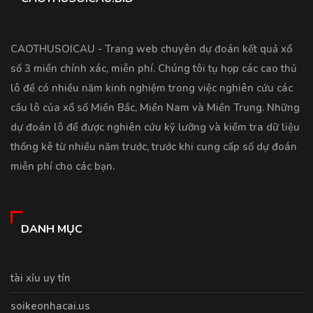
CAOTHUSOICAU - Trang web chuyên dự đoán kết quả xổ
số 3 miền chính xác, miễn phí. Chúng tôi tụ họp các cao thủ
lô đề có nhiều năm kinh nghiệm trong việc nghiên cứu các
cầu lô của xổ số Miền Bắc, Miền Nam và Miền Trung. Những
dự đoán lô đề được nghiên cứu kỹ lưỡng và kiểm tra dữ liệu
thống kê từ nhiều năm trước, trước khi cung cấp số dự đoán
miễn phí cho các bạn.
DANH MỤC
tài xỉu uy tín
soikeonhacai.us