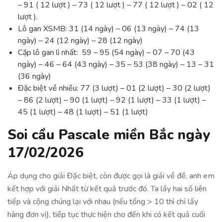
– 91 ( 12 lượt ) – 73 ( 12 lượt ) – 77 ( 12 lượt ) – 02 ( 12
lượt ).
Lô gan XSMB: 31 (14 ngày) – 06 (13 ngày) – 74 (13
ngày) – 24 (12 ngày) – 28 (12 ngày)
Cặp lô gan lì nhất: 59 – 95 (54 ngày) – 07 – 70 (43
ngày) – 46 – 64 (43 ngày) – 35 – 53 (38 ngày) – 13 – 31
(36 ngày)
Đặc biệt về nhiều: 77 (3 lượt) – 01 (2 lượt) – 30 (2 lượt)
– 86 (2 lượt) – 90 (1 lượt) – 92 (1 lượt) – 33 (1 lượt) –
45 (1 lượt) – 48 (1 lượt) – 51 (1 lượt)
Soi cầu Pascale miền Bắc ngày
17/02/2026
Áp dụng cho giải Đặc biệt, còn được gọi là giải về đề, anh em
kết hợp với giải Nhất từ kết quả trước đó. Ta lấy hai số liên
tiếp và cộng chúng lại với nhau (nếu tổng > 10 thì chỉ lấy
hàng đơn vị), tiếp tục thực hiện cho đến khi có kết quả cuối