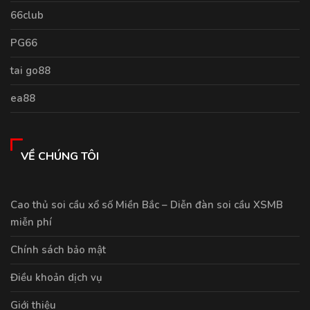
66club
PG66
tai go88
ea88
VỀ CHÚNG TÔI
Cao thủ soi cầu xổ số Miền Bắc – Diễn đàn soi cầu XSMB
miễn phí
Chính sách bảo mật
Điều khoản dịch vụ
Giới thiệu