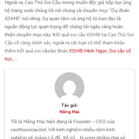
Ngoài ra, Cao Thủ Soi Cầu mong muốn độc giả tiếp tục ủng
hộ trang web chúng tôi nói chung và chuyên mục “Dự đoán
XSMB” nói riêng. Sự quan tâm và ủng hộ từ bạn đọc là
nguồn động lực quan trọng để chúng tôi ngày càng hoàn
thiện chuyên mục này. K
ết quả soi cầu XSMB tại Cao Thủ Soi
Cầu vô cùng chính xác, ngoài ra các bạn có thể tham khảo
thêm kết quả soi cầu/dự đoán
XSMB Minh Ngọc
,
Soi cầu số
học
,….
Tác giả:
Nắng Mai
Tôi là Nắng Mai, hiện đang là Founder – CEO của
caothusoicau.bid. Với kinh nghiệm nhiều năm kinh
nghiệm về mảng Lô đề, Xổ số,... hi vọng những chia sẻ