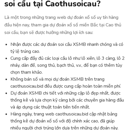
soi cầu tại Caothusoicau?
Là một trong những trang web dự đoán xổ số uy tín hàng
đầu hiện nay, tham gia dự đoán xổ số miền Bắc tại Cao thủ
soi cầu, bạn sẽ được hưởng những lợi ích sau:
Nhận được các dự đoán soi cầu XSMB nhanh chóng và có
tỷ lệ trúng cao.
Cung cấp đầy đủ các loại cầu lô như lô xiên, lô 3 càng, lô 2
nháy, dàn đề, song thủ, bạch thủ, v.v., để bạn có thêm tùy
chọn tham khảo.
Không bán số và mọi dự đoán XSMB trên trang
caothusoicau.bid đều được cung cấp hoàn toàn miễn phí.
Dự đoán XSMB chi tiết với những cặp lô đẹp nhất, được
thống kê và lựa chọn kỹ càng bởi các chuyên gia hàng đầu
và áp dụng các thuật toán tiên tiến nhất.
Hàng ngày, trang web caothusoicau.bid cập nhật bảng
thống kê dự đoán xổ số với độ chính xác cao, đã giúp
nhiều người chơi trúng lớn dựa trên những dự đoán này.