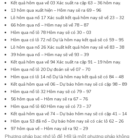
Kết quả hôm qua về 03 Xác suất ra cặp 63 – 36 hôm nay.
13 hôm qua xuất hiện – Hôm nay sẽ ra 69 – 96
Lô hôm qua nổ 17 Xác suất kết quả hôm nay sẽ về 23 – 32
66 hôm qua nổ – Hôm nay sẽ về 78 – 87
Hôm qua nổ lô 78 Hôm nay sẽ có 30 – 03
Hôm qua có lô 72 nổ Dự là hôm nay kết quả sẽ có 59 – 95
Lô hôm qua nổ 26 Xác suất kết quả hôm nay sẽ về 83 – 38
39 hôm qua nổ – Hôm nay sẽ về 93 – 39
Kết quả hôm qua về 94 Xác suất ra cặp 91 – 19 hôm nay.
Hôm qua nổ lô 20 Dự đoán sẽ về 07 – 70
Hôm qua có lô 14 nổ Dự là hôm nay kết quả sẽ có 84 – 48
Kết quả hôm qua về 06 – Dự báo hôm nay sẽ có cặp 98 – 89
Hôm qua nổ lô 32 Hôm nay sẽ có 79 – 97
56 hôm qua về – Hôm nay sẽ ra 67 – 76
Hôm qua nổ lô 60 Hôm nay sẽ có 73 – 37
Kết quả hôm qua về 74 – Dự báo hôm nay sẽ có cặp 41 – 14
Hôm qua 53 đã nổ – Dự báo hôm nay sẽ có các lô 62 – 26
97 hôm qua về – Hôm nay sẽ ra 92 – 29
Phương pháp bạc nhớ lô đề MB là một phương pháp không