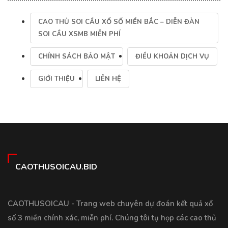
CAO THỦ SOI CẦU XỔ SỐ MIỀN BẮC – DIỄN ĐÀN
SOI CẦU XSMB MIỄN PHÍ
CHÍNH SÁCH BẢO MẬT
ĐIỀU KHOẢN DỊCH VỤ
GIỚI THIỆU
LIÊN HỆ
CAOTHUSOICAU.BID
CAOTHUSOICAU - Trang web chuyên dự đoán kết quả xổ
số 3 miền chính xác, miễn phí. Chúng tôi tụ họp các cao thủ