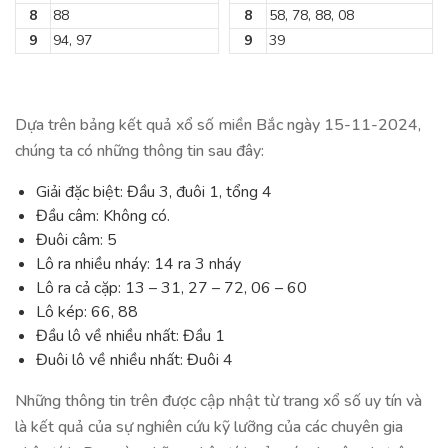
8
88
8
58, 78, 88, 08
9
94, 97
9
39
Dựa trên bảng kết quả xổ số miền Bắc ngày
15-11-2024
,
chúng ta có những thông tin sau đây:
Giải đặc biệt: Đầu 3, đuôi 1, tổng 4
Đầu câm: Không có.
Đuôi câm: 5
Lô ra nhiều nháy: 14 ra 3 nháy
Lô ra cả cặp: 13 – 31, 27 – 72, 06 – 60
Lô kép: 66, 88
Đầu lô về nhiều nhất: Đầu 1
Đuôi lô về nhiều nhất: Đuôi 4
Những thông tin trên được cập nhật từ trang xổ số uy tín và
là kết quả của sự nghiên cứu kỹ lưỡng của các chuyên gia