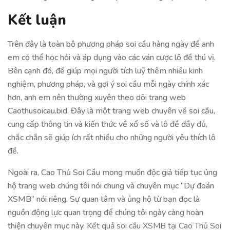
Kết luận
Trên đây là toàn bộ phương pháp soi cầu hàng ngày để anh
em có thể học hỏi và áp dụng vào các ván cược lô đề thú vị.
Bên cạnh đó, để giúp mọi người tích luỹ thêm nhiều kinh
nghiệm, phương pháp, và gợi ý soi cầu mỗi ngày chính xác
hơn, anh em nên thường xuyên theo dõi trang web
Caothusoicau.bid. Đây là một trang web chuyên về soi cầu,
cung cấp thông tin và kiến thức về xổ số và lô đề đầy đủ,
chắc chắn sẽ giúp ích rất nhiều cho những người yêu thích lô
đề.
Ngoài ra, Cao Thủ Soi Cầu mong muốn độc giả tiếp tục ủng
hộ trang web chúng tôi nói chung và chuyên mục “Dự đoán
XSMB” nói riêng. Sự quan tâm và ủng hộ từ bạn đọc là
nguồn động lực quan trọng để chúng tôi ngày càng hoàn
thiện chuyên mục này. K
ết quả soi cầu XSMB tại Cao Thủ Soi