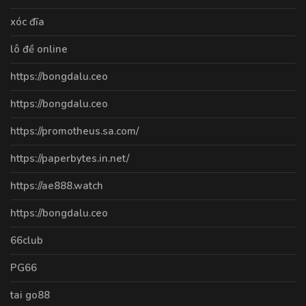
xóc đĩa
lô đề online
https://bongdalu.ceo
https://bongdalu.ceo
https://promotheus.sa.com/
https://paperbytes.in.net/
https://ae888.watch
https://bongdalu.ceo
66club
PG66
tai go88