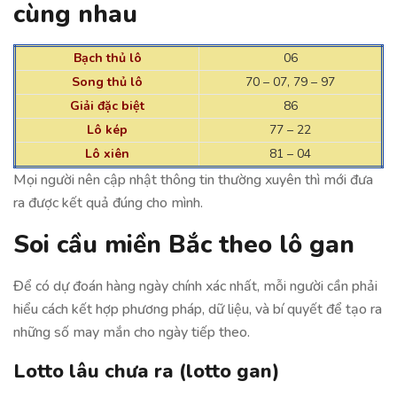
cùng nhau
Bạch thủ lô
06
Song thủ lô
70 – 07, 79 – 97
Giải đặc biệt
86
Lô kép
77 – 22
Lô xiên
81 – 04
Mọi người nên cập nhật thông tin thường xuyên thì mới đưa
ra được kết quả đúng cho mình.
Soi cầu miền Bắc theo lô gan
Để có dự đoán hàng ngày chính xác nhất, mỗi người cần phải
hiểu cách kết hợp phương pháp, dữ liệu, và bí quyết để tạo ra
những số may mắn cho ngày tiếp theo.
Lotto lâu chưa ra (lotto gan)