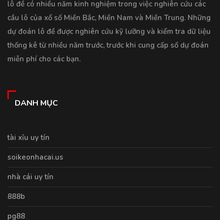
lô đề có nhiều năm kinh nghiệm trong việc nghiên cứu các
cầu lô của xổ số Miền Bắc, Miền Nam và Miền Trung. Những
dự đoán lô đề được nghiên cứu kỹ lưỡng và kiểm tra dữ liệu
thống kê từ nhiều năm trước, trước khi cung cấp số dự đoán
miễn phí cho các bạn.
DANH MỤC
tài xỉu uy tín
soikeonhacai.us
nhà cái uy tín
888b
pg88