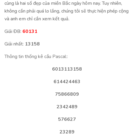
cùng là hai số đẹp của miền Bắc ngày hôm nay. Tuy nhiên,
không cần phải quá lo lắng, chúng tôi sẽ thực hiện phép cộng
và anh em chỉ cần xem kết quả.
Giải ĐB:
60131
Giải nhất:
13158
Thông tin thống kê cầu Pascal::
6013113158
614424463
75866809
2342489
576627
23289