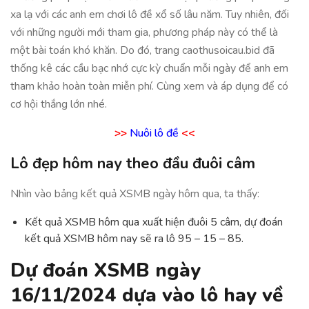
xa lạ với các anh em chơi lô đề xổ số lâu năm. Tuy nhiên, đối
với những người mới tham gia, phương pháp này có thể là
một bài toán khó khăn. Do đó, trang caothusoicau.bid đã
thống kê các cầu bạc nhớ cực kỳ chuẩn mỗi ngày để anh em
tham khảo hoàn toàn miễn phí. Cùng xem và áp dụng để có
cơ hội thắng lớn nhé.
>>
Nuôi lô đề
<<
Lô đẹp hôm nay theo đầu đuôi câm
Nhìn vào bảng kết quả XSMB ngày hôm qua, ta thấy:
Kết quả XSMB hôm qua xuất hiện đuôi 5 câm, dự đoán
kết quả XSMB hôm nay sẽ ra lô 95 – 15 – 85.
Dự đoán XSMB ngày
16/11/2024
dựa vào lô hay về