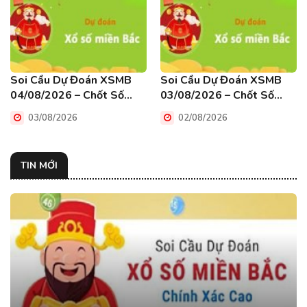
Soi Cầu Dự Đoán XSMB
Soi Cầu Dự Đoán XSMB
04/08/2026 – Chốt Số
03/08/2026 – Chốt Số
Miễn Phí, Cực Chuẩn
Miễn Phí, Cực Chuẩn
03/08/2026
02/08/2026
TIN MỚI