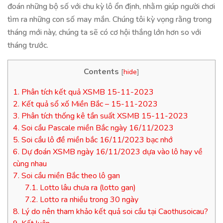
đoán những bộ số với chu kỳ lô ổn định, nhằm giúp người chơi
tìm ra những con số may mắn. Chúng tôi kỳ vọng rằng trong
tháng mới này, chúng ta sẽ có cơ hội thắng lớn hơn so với
tháng trước.
Contents
[
hide
]
1.
Phân tích kết quả XSMB 15-11-2023
2.
Kết quả sổ xố Miền Bắc – 15-11-2023
3.
Phân tích thống kê tần suất XSMB 15-11-2023
4.
Soi cầu Pascale miền Bắc ngày 16/11/2023
5.
Soi cầu lô đề miền bắc 16/11/2023 bạc nhớ
6.
Dự đoán XSMB ngày 16/11/2023 dựa vào lô hay về
cùng nhau
7.
Soi cầu miền Bắc theo lô gan
7.1.
Lotto lâu chưa ra (lotto gan)
7.2.
Lotto ra nhiều trong 30 ngày
8.
Lý do nên tham khảo kết quả soi cầu tại Caothusoicau?