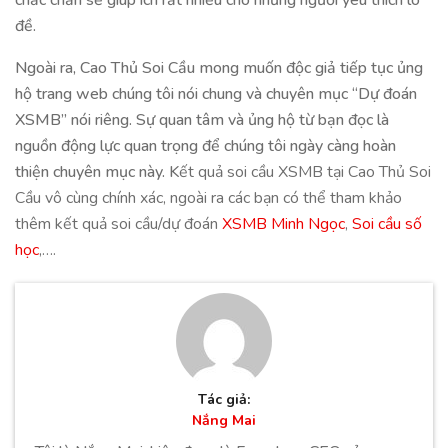
chắc chắn sẽ giúp ích rất nhiều cho những người yêu thích lô
đề.
Ngoài ra, Cao Thủ Soi Cầu mong muốn độc giả tiếp tục ủng
hộ trang web chúng tôi nói chung và chuyên mục “Dự đoán
XSMB” nói riêng. Sự quan tâm và ủng hộ từ bạn đọc là
nguồn động lực quan trọng để chúng tôi ngày càng hoàn
thiện chuyên mục này. K
ết quả soi cầu XSMB tại Cao Thủ Soi
Cầu vô cùng chính xác, ngoài ra các bạn có thể tham khảo
thêm kết quả soi cầu/dự đoán
XSMB Minh Ngọc
,
Soi cầu số
học
,….
Tác giả:
Nắng Mai