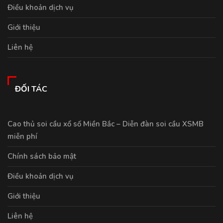
Điều khoản dịch vụ
Giới thiệu
Liên hệ
ĐỐI TÁC
Cao thủ soi cầu xổ số Miền Bắc – Diễn đàn soi cầu XSMB
miễn phí
Chính sách bảo mật
Điều khoản dịch vụ
Giới thiệu
Liên hệ