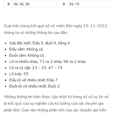
9
98, 96, 96
9
59, 79
Dựa trên bảng kết quả xổ số miền Bắc ngày
15-11-2023
,
chúng ta có những thông tin sau đây:
Giải đặc biệt: Đầu 5, đuôi 9, tổng 4
Đầu câm: Không có.
Đuôi câm: Không có.
Lô ra nhiều nháy: 71 ra 3 nháy, 96 ra 2 nháy
Lô ra cả cặp: 23 – 32, 47 – 74
Lô kép: 55
Đầu lô về nhiều nhất: Đầu 7
Đuôi lô về nhiều nhất: Đuôi 2
Những thông tin trên được cập nhật từ trang xổ số uy tín và
là kết quả của sự nghiên cứu kỹ lưỡng của các chuyên gia
phân tích. Dựa vào những phân tích của các chuyên gia trên