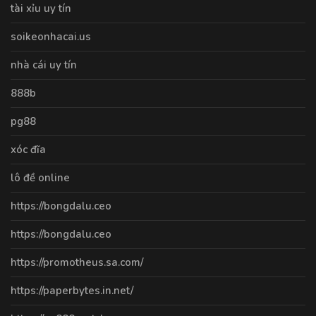
tài xỉu uy tín
soikeonhacai.us
nhà cái uy tín
888b
pg88
xóc đĩa
lô đề online
https://bongdalu.ceo
https://bongdalu.ceo
https://promotheus.sa.com/
https://paperbytes.in.net/