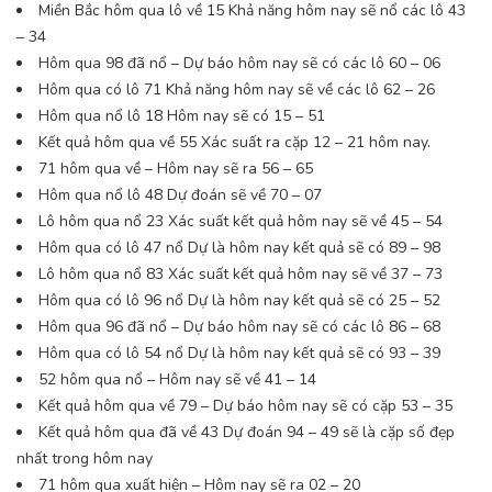
Miền Bắc hôm qua lô về 15 Khả năng hôm nay sẽ nổ các lô 43
– 34
Hôm qua 98 đã nổ – Dự báo hôm nay sẽ có các lô 60 – 06
Hôm qua có lô 71 Khả năng hôm nay sẽ về các lô 62 – 26
Hôm qua nổ lô 18 Hôm nay sẽ có 15 – 51
Kết quả hôm qua về 55 Xác suất ra cặp 12 – 21 hôm nay.
71 hôm qua về – Hôm nay sẽ ra 56 – 65
Hôm qua nổ lô 48 Dự đoán sẽ về 70 – 07
Lô hôm qua nổ 23 Xác suất kết quả hôm nay sẽ về 45 – 54
Hôm qua có lô 47 nổ Dự là hôm nay kết quả sẽ có 89 – 98
Lô hôm qua nổ 83 Xác suất kết quả hôm nay sẽ về 37 – 73
Hôm qua có lô 96 nổ Dự là hôm nay kết quả sẽ có 25 – 52
Hôm qua 96 đã nổ – Dự báo hôm nay sẽ có các lô 86 – 68
Hôm qua có lô 54 nổ Dự là hôm nay kết quả sẽ có 93 – 39
52 hôm qua nổ – Hôm nay sẽ về 41 – 14
Kết quả hôm qua về 79 – Dự báo hôm nay sẽ có cặp 53 – 35
Kết quả hôm qua đã về 43 Dự đoán 94 – 49 sẽ là cặp số đẹp
nhất trong hôm nay
71 hôm qua xuất hiện – Hôm nay sẽ ra 02 – 20