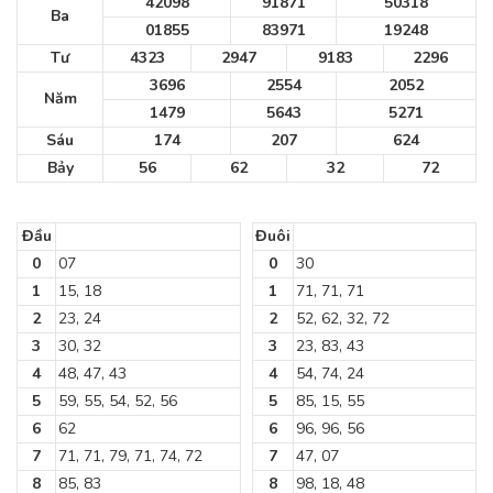
42098
91871
50318
Ba
01855
83971
19248
Tư
4323
2947
9183
2296
3696
2554
2052
Năm
1479
5643
5271
Sáu
174
207
624
Bảy
56
62
32
72
Đầu
Đuôi
0
07
0
30
1
15, 18
1
71, 71, 71
2
23, 24
2
52, 62, 32, 72
3
30, 32
3
23, 83, 43
4
48, 47, 43
4
54, 74, 24
5
59, 55, 54, 52, 56
5
85, 15, 55
6
62
6
96, 96, 56
7
71, 71, 79, 71, 74, 72
7
47, 07
8
85, 83
8
98, 18, 48