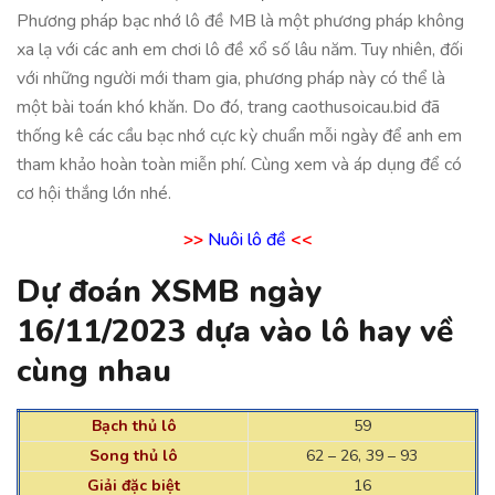
Phương pháp bạc nhớ lô đề MB là một phương pháp không
xa lạ với các anh em chơi lô đề xổ số lâu năm. Tuy nhiên, đối
với những người mới tham gia, phương pháp này có thể là
một bài toán khó khăn. Do đó, trang caothusoicau.bid đã
thống kê các cầu bạc nhớ cực kỳ chuẩn mỗi ngày để anh em
tham khảo hoàn toàn miễn phí. Cùng xem và áp dụng để có
cơ hội thắng lớn nhé.
>>
Nuôi lô đề
<<
Dự đoán XSMB ngày
16/11/2023
dựa vào lô hay về
cùng nhau
Bạch thủ lô
59
Song thủ lô
62 – 26, 39 – 93
Giải đặc biệt
16