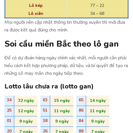
Lô kép
77 – 22
Lô xiên
34 – 68
Mọi người nên cập nhật thông tin thường xuyên thì mới đưa
ra được kết quả đúng cho mình.
Soi cầu miền Bắc theo lô gan
Để có dự đoán hàng ngày chính xác nhất, mỗi người cần phải
hiểu cách kết hợp phương pháp, dữ liệu, và bí quyết để tạo ra
những số may mắn cho ngày tiếp theo.
Lotto lâu chưa ra (lotto gan)
34
63
65
32 ngày
15 ngày
14 ngày
25
51
86
12 ngày
11 ngày
11 ngày
01
38
84
9 ngày
9 ngày
9 ngày
20
26
88
7 ngày
7 ngày
7 ngày