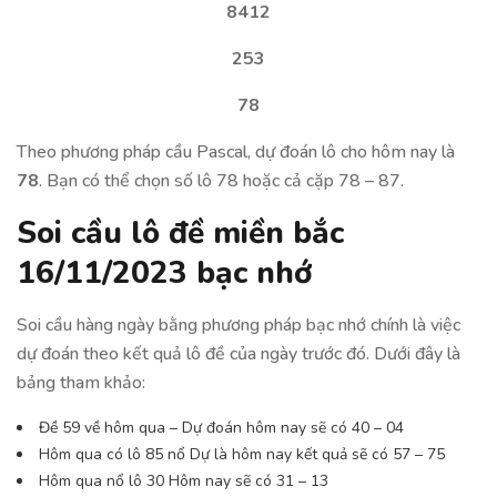
8412
253
78
Theo phương pháp cầu Pascal, dự đoán lô cho hôm nay là
78
. Bạn có thể chọn số lô 78 hoặc cả cặp 78 – 87.
Soi cầu lô đề miền bắc
16/11/2023
bạc nhớ
Soi cầu hàng ngày bằng phương pháp bạc nhớ chính là việc
dự đoán theo kết quả lô đề của ngày trước đó. Dưới đây là
bảng tham khảo:
Đề 59 về hôm qua – Dự đoán hôm nay sẽ có 40 – 04
Hôm qua có lô 85 nổ Dự là hôm nay kết quả sẽ có 57 – 75
Hôm qua nổ lô 30 Hôm nay sẽ có 31 – 13