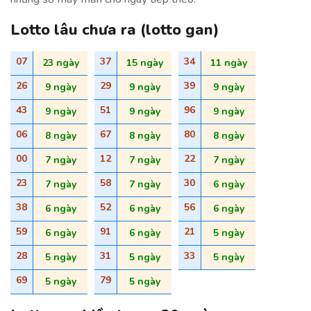
Lotto lâu chưa ra (lotto gan)
07
37
34
23 ngày
15 ngày
11 ngày
26
29
39
9 ngày
9 ngày
9 ngày
43
51
96
9 ngày
9 ngày
9 ngày
06
67
80
8 ngày
8 ngày
8 ngày
00
12
22
7 ngày
7 ngày
7 ngày
23
58
30
7 ngày
7 ngày
6 ngày
38
52
56
6 ngày
6 ngày
6 ngày
59
91
21
6 ngày
6 ngày
5 ngày
28
31
33
5 ngày
5 ngày
5 ngày
69
79
5 ngày
5 ngày