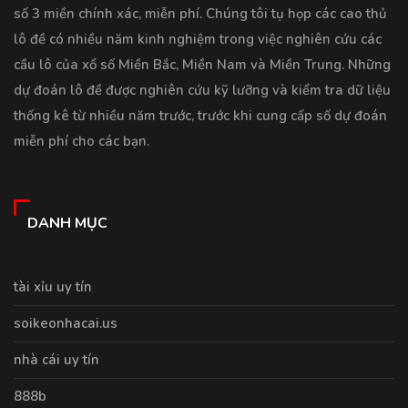
số 3 miền chính xác, miễn phí. Chúng tôi tụ họp các cao thủ
lô đề có nhiều năm kinh nghiệm trong việc nghiên cứu các
cầu lô của xổ số Miền Bắc, Miền Nam và Miền Trung. Những
dự đoán lô đề được nghiên cứu kỹ lưỡng và kiểm tra dữ liệu
thống kê từ nhiều năm trước, trước khi cung cấp số dự đoán
miễn phí cho các bạn.
DANH MỤC
tài xỉu uy tín
soikeonhacai.us
nhà cái uy tín
888b