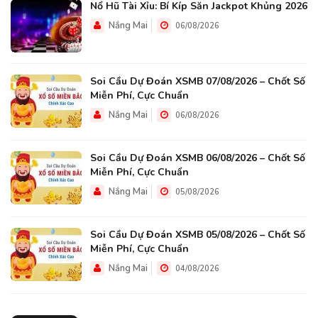
Nổ Hũ Tài Xỉu: Bí Kíp Săn Jackpot Khủng 2026
Nắng Mai
06/08/2026
Soi Cầu Dự Đoán XSMB 07/08/2026 – Chốt Số
Miễn Phí, Cực Chuẩn
Nắng Mai
06/08/2026
Soi Cầu Dự Đoán XSMB 06/08/2026 – Chốt Số
Miễn Phí, Cực Chuẩn
Nắng Mai
05/08/2026
Soi Cầu Dự Đoán XSMB 05/08/2026 – Chốt Số
Miễn Phí, Cực Chuẩn
Nắng Mai
04/08/2026