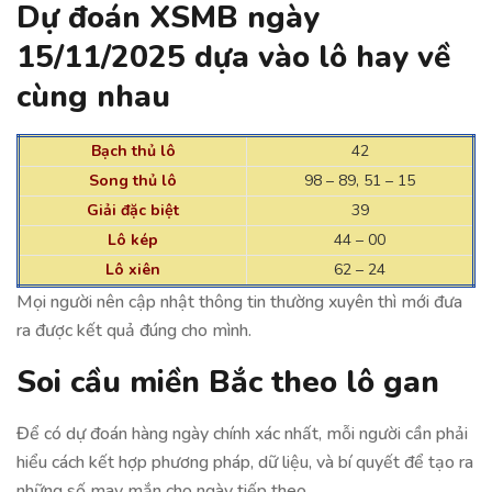
Dự đoán XSMB ngày
15/11/2025
dựa vào lô hay về
cùng nhau
Bạch thủ lô
42
Song thủ lô
98 – 89, 51 – 15
Giải đặc biệt
39
Lô kép
44 – 00
Lô xiên
62 – 24
Mọi người nên cập nhật thông tin thường xuyên thì mới đưa
ra được kết quả đúng cho mình.
Soi cầu miền Bắc theo lô gan
Để có dự đoán hàng ngày chính xác nhất, mỗi người cần phải
hiểu cách kết hợp phương pháp, dữ liệu, và bí quyết để tạo ra
những số may mắn cho ngày tiếp theo.