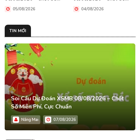
Miễn Phí, Cực Chuẩn
Miễn Phí, Cực Chuẩn
05/08/2026
04/08/2026
TIN MỚI
Soi Cầu Dự Đoán XSMB 08/08/2026 – Chốt
Số Miễn Phí, Cực Chuẩn
Nắng Mai
07/08/2026