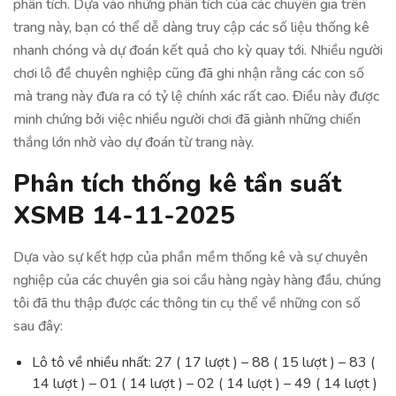
phân tích. Dựa vào những phân tích của các chuyên gia trên
trang này, bạn có thể dễ dàng truy cập các số liệu thống kê
nhanh chóng và dự đoán kết quả cho kỳ quay tới. Nhiều người
chơi lô đề chuyên nghiệp cũng đã ghi nhận rằng các con số
mà trang này đưa ra có tỷ lệ chính xác rất cao. Điều này được
minh chứng bởi việc nhiều người chơi đã giành những chiến
thắng lớn nhờ vào dự đoán từ trang này.
Phân tích thống kê tần suất
XSMB
14-11-2025
Dựa vào sự kết hợp của phần mềm thống kê và sự chuyên
nghiệp của các chuyên gia soi cầu hàng ngày hàng đầu, chúng
tôi đã thu thập được các thông tin cụ thể về những con số
sau đây:
Lô tô về nhiều nhất: 27 ( 17 lượt ) – 88 ( 15 lượt ) – 83 (
14 lượt ) – 01 ( 14 lượt ) – 02 ( 14 lượt ) – 49 ( 14 lượt )