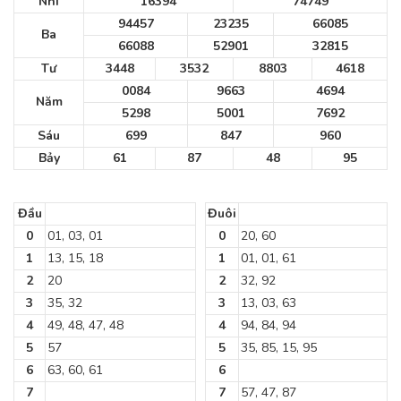
Nhì
16394
74749
94457
23235
66085
Ba
66088
52901
32815
Tư
3448
3532
8803
4618
0084
9663
4694
Năm
5298
5001
7692
Sáu
699
847
960
Bảy
61
87
48
95
Đầu
Đuôi
0
01, 03, 01
0
20, 60
1
13, 15, 18
1
01, 01, 61
2
20
2
32, 92
3
35, 32
3
13, 03, 63
4
49, 48, 47, 48
4
94, 84, 94
5
57
5
35, 85, 15, 95
6
63, 60, 61
6
7
7
57, 47, 87