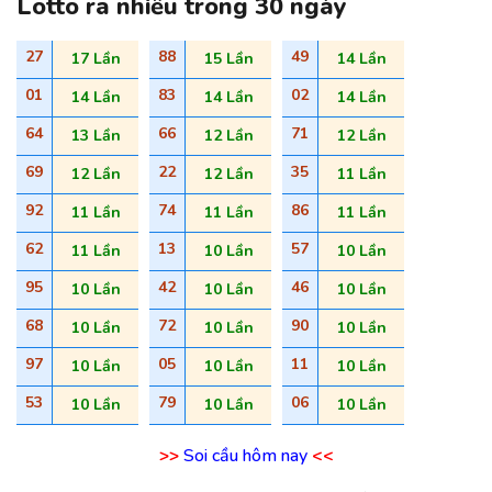
Lotto ra nhiều trong 30 ngày
27
88
49
17 Lần
15 Lần
14 Lần
01
83
02
14 Lần
14 Lần
14 Lần
64
66
71
13 Lần
12 Lần
12 Lần
69
22
35
12 Lần
12 Lần
11 Lần
92
74
86
11 Lần
11 Lần
11 Lần
62
13
57
11 Lần
10 Lần
10 Lần
95
42
46
10 Lần
10 Lần
10 Lần
68
72
90
10 Lần
10 Lần
10 Lần
97
05
11
10 Lần
10 Lần
10 Lần
53
79
06
10 Lần
10 Lần
10 Lần
>>
Soi cầu hôm nay
<<