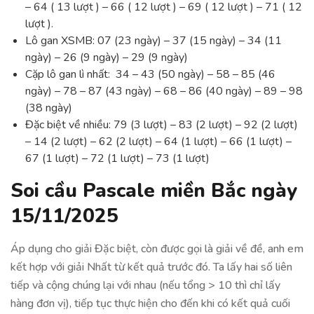
– 64 ( 13 lượt ) – 66 ( 12 lượt ) – 69 ( 12 lượt ) – 71 ( 12
lượt ).
Lô gan XSMB: 07 (23 ngày) – 37 (15 ngày) – 34 (11
ngày) – 26 (9 ngày) – 29 (9 ngày)
Cặp lô gan lì nhất: 34 – 43 (50 ngày) – 58 – 85 (46
ngày) – 78 – 87 (43 ngày) – 68 – 86 (40 ngày) – 89 – 98
(38 ngày)
Đặc biệt về nhiều: 79 (3 lượt) – 83 (2 lượt) – 92 (2 lượt)
– 14 (2 lượt) – 62 (2 lượt) – 64 (1 lượt) – 66 (1 lượt) –
67 (1 lượt) – 72 (1 lượt) – 73 (1 lượt)
Soi cầu Pascale miền Bắc ngày
15/11/2025
Áp dụng cho giải Đặc biệt, còn được gọi là giải về đề, anh em
kết hợp với giải Nhất từ kết quả trước đó. Ta lấy hai số liên
tiếp và cộng chúng lại với nhau (nếu tổng > 10 thì chỉ lấy
hàng đơn vị), tiếp tục thực hiện cho đến khi có kết quả cuối