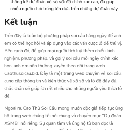
thống kê dự đoán xổ số với độ chính xác cao, đã giúp
nhiều người chơi trúng lớn dựa trên những dự đoán này.
Kết luận
Trên đây là toàn bộ phương pháp soi cầu hàng ngày để anh
em có thể học hỏi và áp dụng vào các ván cược lô đề thú vị.
Bên cạnh đó, để giúp mọi người tích luỹ thêm nhiều kinh
nghiệm, phương pháp, và gợi ý soi cầu mỗi ngày chính xác
hơn, anh em nên thường xuyên theo dõi trang web
Caothusoicau.bid. Đây là một trang web chuyên về soi cầu,
cung cấp thông tin và kiến thức về xổ số và lô đề đầy đủ,
chắc chắn sẽ giúp ích rất nhiều cho những người yêu thích lô
đề.
Ngoài ra, Cao Thủ Soi Cầu mong muốn độc giả tiếp tục ủng
hộ trang web chúng tôi nói chung và chuyên mục “Dự đoán
XSMB” nói riêng. Sự quan tâm và ủng hộ từ bạn đọc là