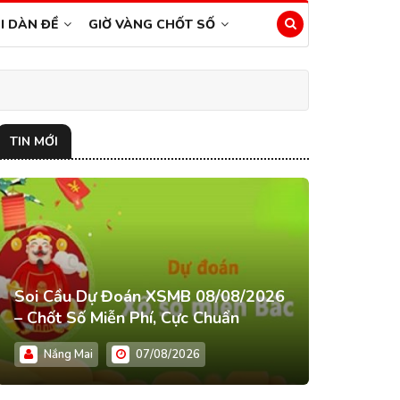
I DÀN ĐỀ
GIỜ VÀNG CHỐT SỐ
TIN MỚI
Soi Cầu Dự Đoán XSMB 08/08/2026
– Chốt Số Miễn Phí, Cực Chuẩn
Nắng Mai
07/08/2026