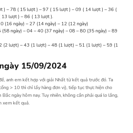
t ) – 78 ( 15 lượt ) – 97 ( 15 lượt ) – 09 ( 14 lượt ) – 36 (
 13 lượt ) – 86 ( 13 lượt ).
0 (16 ngày) – 27 (14 ngày) – 12 (12 ngày)
95 (58 ngày) – 04 – 40 (37 ngày) – 08 – 80 (35 ngày) – 89
2 (2 lượt) – 43 (1 lượt) – 48 (1 lượt) – 51 (1 lượt) – 59 (1
 ngày
15/09/2024
 đề, anh em kết hợp với giải Nhất từ kết quả trước đó. Ta
tổng > 10 thì chỉ lấy hàng đơn vị), tiếp tục thực hiện cho
n Bắc ngày hôm nay. Tuy nhiên, không cần phải quá lo lắng,
ần xem kết quả.