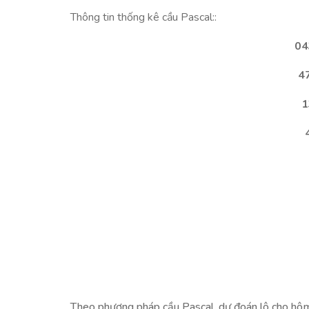
Thông tin thống kê cầu Pascal::
04
4
1
Theo phương pháp cầu Pascal, dự đoán lô cho hô