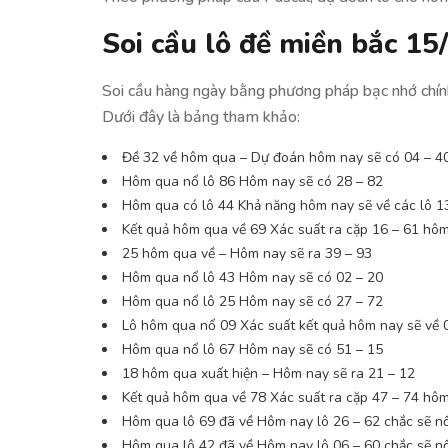
Soi cầu lô đề miền bắc
15
Soi cầu hàng ngày bằng phương pháp bạc nhớ chính
Dưới đây là bảng tham khảo:
Đề 32 về hôm qua – Dự đoán hôm nay sẽ có 04 – 4
Hôm qua nổ lô 86 Hôm nay sẽ có 28 – 82
Hôm qua có lô 44 Khả năng hôm nay sẽ về các lô 1
Kết quả hôm qua về 69 Xác suất ra cặp 16 – 61 hôm
25 hôm qua về – Hôm nay sẽ ra 39 – 93
Hôm qua nổ lô 43 Hôm nay sẽ có 02 – 20
Hôm qua nổ lô 25 Hôm nay sẽ có 27 – 72
Lô hôm qua nổ 09 Xác suất kết quả hôm nay sẽ về 
Hôm qua nổ lô 67 Hôm nay sẽ có 51 – 15
18 hôm qua xuất hiện – Hôm nay sẽ ra 21 – 12
Kết quả hôm qua về 78 Xác suất ra cặp 47 – 74 hôm
Hôm qua lô 69 đã về Hôm nay lô 26 – 62 chắc sẽ n
Hôm qua lô 42 đã về Hôm nay lô 06 – 60 chắc sẽ n