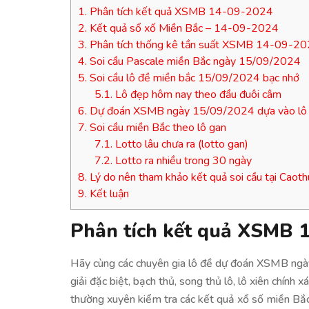
1.
Phân tích kết quả XSMB 14-09-2024
2.
Kết quả sổ xố Miền Bắc – 14-09-2024
3.
Phân tích thống kê tần suất XSMB 14-09-2
4.
Soi cầu Pascale miền Bắc ngày 15/09/2024
5.
Soi cầu lô đề miền bắc 15/09/2024 bạc nhớ
5.1.
Lô đẹp hôm nay theo đầu đuôi câm
6.
Dự đoán XSMB ngày 15/09/2024 dựa vào lô 
7.
Soi cầu miền Bắc theo lô gan
7.1.
Lotto lâu chưa ra (lotto gan)
7.2.
Lotto ra nhiều trong 30 ngày
8.
Lý do nên tham khảo kết quả soi cầu tại Caoth
9.
Kết luận
Phân tích kết quả XSMB
Hãy cùng các chuyên gia lô đề dự đoán XSMB ng
giải đặc biệt, bạch thủ, song thủ lô, lô xiên chính
thường xuyên kiểm tra các kết quả xổ số miền Bắc