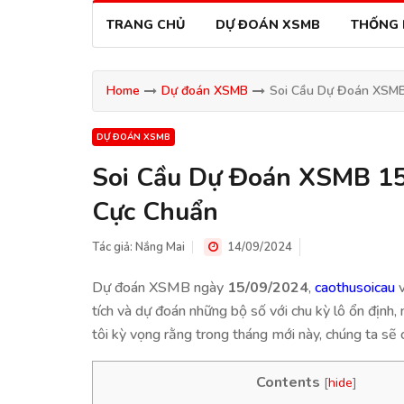
TRANG CHỦ
DỰ ĐOÁN XSMB
THỐNG 
Home
Dự đoán XSMB
Soi Cầu Dự Đoán XSMB 
DỰ ĐOÁN XSMB
Soi Cầu Dự Đoán XSMB 15/
Cực Chuẩn
Tác giả:
Nắng Mai
14/09/2024
Dự đoán XSMB ngày
15/09/2024
,
caothusoicau
v
tích và dự đoán những bộ số với chu kỳ lô ổn định
tôi kỳ vọng rằng trong tháng mới này, chúng ta sẽ 
Contents
[
hide
]