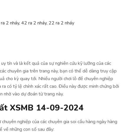
 ra 2 nháy, 42 ra 2 nháy, 22 ra 2 nháy
uy tín và là kết quả của sự nghiên cứu kỹ lưỡng của các
các chuyên gia trên trang này, bạn có thể dễ dàng truy cập
uả cho kỳ quay tới. Nhiều người chơi lô đề chuyên nghiệp
ra có tỷ lệ chính xác rất cao. Điều này được minh chứng bởi
ớn nhờ vào dự đoán từ trang này.
suất XSMB
14-09-2024
chuyên nghiệp của các chuyên gia soi cầu hàng ngày hàng
hể về những con số sau đây: