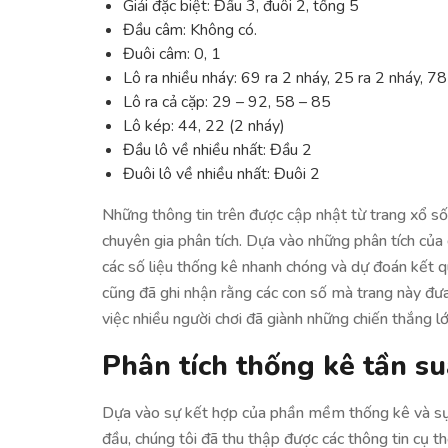
Giải đặc biệt: Đầu 3, đuôi 2, tổng 5
Đầu câm: Không có.
Đuôi câm: 0, 1
Lô ra nhiều nháy: 69 ra 2 nháy, 25 ra 2 nháy, 78
Lô ra cả cặp: 29 – 92, 58 – 85
Lô kép: 44, 22 (2 nháy)
Đầu lô về nhiều nhất: Đầu 2
Đuôi lô về nhiều nhất: Đuôi 2
Những thông tin trên được cập nhật từ trang xổ số 
chuyên gia phân tích. Dựa vào những phân tích của 
các số liệu thống kê nhanh chóng và dự đoán kết q
cũng đã ghi nhận rằng các con số mà trang này đưa 
việc nhiều người chơi đã giành những chiến thắng l
Phân tích thống kê tần 
Dựa vào sự kết hợp của phần mềm thống kê và sự 
đầu, chúng tôi đã thu thập được các thông tin cụ t