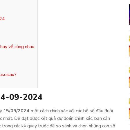
024
hay về cùng nhau
usoicau?
14-09-2024
ày
15/09/2024
một cách chính xác với các bộ số đầu đuôi
 xác nhất. Để đạt được kết quả dự đoán chính xác, bạn cần
 trong các kỳ quay trước để so sánh và chọn những con số