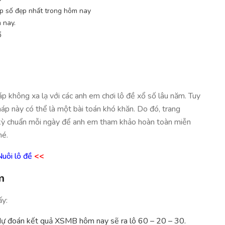
ặp số đẹp nhất trong hôm nay
 nay.
ổ
không xa lạ với các anh em chơi lô đề xổ số lâu năm. Tuy
áp này có thể là một bài toán khó khăn. Do đó, trang
 kỳ chuẩn mỗi ngày để anh em tham khảo hoàn toàn miễn
hé.
uôi lô đề
<<
m
ấy:
dự đoán kết quả XSMB hôm nay sẽ ra lô 60 – 20 – 30.