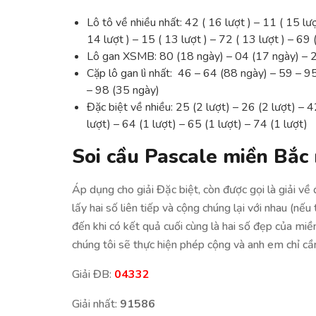
Lô tô về nhiều nhất: 42 ( 16 lượt ) – 11 ( 15 lượ
14 lượt ) – 15 ( 13 lượt ) – 72 ( 13 lượt ) – 69 (
Lô gan XSMB: 80 (18 ngày) – 04 (17 ngày) – 2
Cặp lô gan lì nhất: 46 – 64 (88 ngày) – 59 – 
– 98 (35 ngày)
Đặc biệt về nhiều: 25 (2 lượt) – 26 (2 lượt) – 4
lượt) – 64 (1 lượt) – 65 (1 lượt) – 74 (1 lượt)
Soi cầu Pascale miền Bắc
Áp dụng cho giải Đặc biệt, còn được gọi là giải về
lấy hai số liên tiếp và cộng chúng lại với nhau (nếu 
đến khi có kết quả cuối cùng là hai số đẹp của miề
chúng tôi sẽ thực hiện phép cộng và anh em chỉ c
Giải ĐB:
04332
Giải nhất:
91586