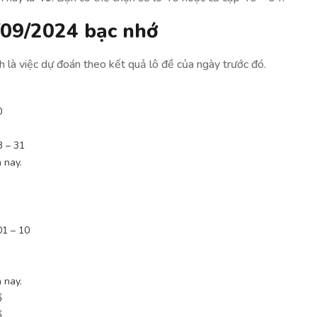
/09/2024
bạc nhớ
 là việc dự đoán theo kết quả lô đề của ngày trước đó.
0
3 – 31
 nay.
01 – 10
 nay.
ổ
ổ