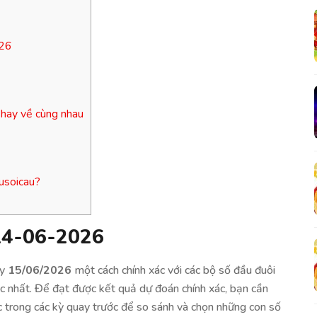
026
hay về cùng nhau
usoicau?
14-06-2026
ày
15/06/2026
một cách chính xác với các bộ số đầu đuôi
 xác nhất. Để đạt được kết quả dự đoán chính xác, bạn cần
 trong các kỳ quay trước để so sánh và chọn những con số