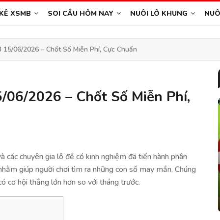
KÊ XSMB
SOI CẦU HÔM NAY
NUÔI LÔ KHUNG
NUÔ
15/06/2026 – Chốt Số Miễn Phí, Cực Chuẩn
06/2026 – Chốt Số Miễn Phí,
à các chuyên gia lô đề có kinh nghiệm đã tiến hành phân
, nhằm giúp người chơi tìm ra những con số may mắn. Chúng
có cơ hội thắng lớn hơn so với tháng trước.