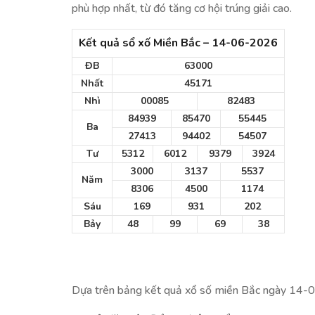
phù hợp nhất, từ đó tăng cơ hội trúng giải cao.
Kết quả sổ xố Miền Bắc – 14-06-2026
ĐB
63000
Nhất
45171
Nhì
00085
82483
84939
85470
55445
Ba
27413
94402
54507
Tư
5312
6012
9379
3924
3000
3137
5537
Năm
8306
4500
1174
Sáu
169
931
202
Bảy
48
99
69
38
Dựa trên bảng kết quả xổ số miền Bắc ngày
14-