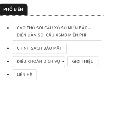
PHỔ BIẾN
CAO THỦ SOI CẦU XỔ SỐ MIỀN BẮC –
DIỄN ĐÀN SOI CẦU XSMB MIỄN PHÍ
CHÍNH SÁCH BẢO MẬT
ĐIỀU KHOẢN DỊCH VỤ
GIỚI THIỆU
LIÊN HỆ