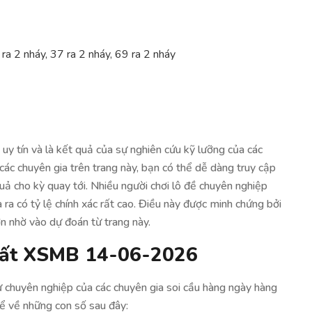
 ra 2 nháy, 37 ra 2 nháy, 69 ra 2 nháy
uy tín và là kết quả của sự nghiên cứu kỹ lưỡng của các
các chuyên gia trên trang này, bạn có thể dễ dàng truy cập
uả cho kỳ quay tới. Nhiều người chơi lô đề chuyên nghiệp
ra có tỷ lệ chính xác rất cao. Điều này được minh chứng bởi
ớn nhờ vào dự đoán từ trang này.
suất XSMB
14-06-2026
chuyên nghiệp của các chuyên gia soi cầu hàng ngày hàng
hể về những con số sau đây: