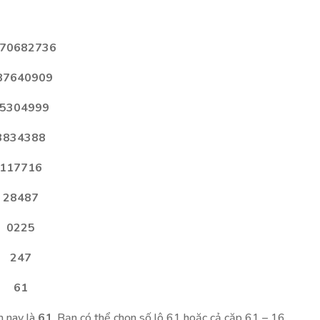
70682736
87640909
5304999
3834388
117716
28487
0225
247
61
m nay là
61
. Bạn có thể chọn số lô 61 hoặc cả cặp 61 – 16.