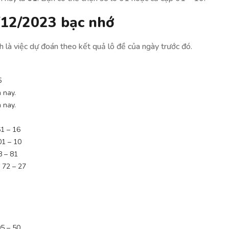
/12/2023
bạc nhớ
 là việc dự đoán theo kết quả lô đề của ngày trước đó.
5
 nay.
 nay.
61 – 16
01 – 10
8 – 81
 72 – 27
05 – 50