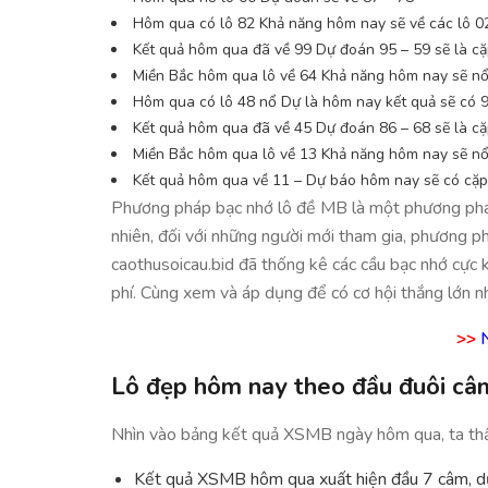
Hôm qua có lô 82 Khả năng hôm nay sẽ về các lô 0
Kết quả hôm qua đã về 99 Dự đoán 95 – 59 sẽ là c
Miền Bắc hôm qua lô về 64 Khả năng hôm nay sẽ nổ
Hôm qua có lô 48 nổ Dự là hôm nay kết quả sẽ có 
Kết quả hôm qua đã về 45 Dự đoán 86 – 68 sẽ là c
Miền Bắc hôm qua lô về 13 Khả năng hôm nay sẽ nổ
Kết quả hôm qua về 11 – Dự báo hôm nay sẽ có cặp
Phương pháp bạc nhớ lô đề MB là một phương pháp 
nhiên, đối với những người mới tham gia, phương ph
caothusoicau.bid đã thống kê các cầu bạc nhớ cực
phí. Cùng xem và áp dụng để có cơ hội thắng lớn n
>>
N
Lô đẹp hôm nay theo đầu đuôi câ
Nhìn vào bảng kết quả XSMB ngày hôm qua, ta th
Kết quả XSMB hôm qua xuất hiện đầu 7 câm, d