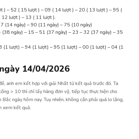
t ) – 52 ( 15 lượt ) – 09 ( 14 lượt ) – 20 ( 13 lượt ) – 95 (
 12 lượt ) – 13 ( 11 lượt ).
7 (14 ngày) – 90 (11 ngày) – 75 (10 ngày)
54 (38 ngày) – 15 – 51 (37 ngày) – 23 – 32 (37 ngày) – 35
3 (1 lượt) – 94 (1 lượt) – 95 (1 lượt) – 00 (1 lượt) – 04 (1
 ngày
14/04/2026
 đề, anh em kết hợp với giải Nhất từ kết quả trước đó. Ta
tổng > 10 thì chỉ lấy hàng đơn vị), tiếp tục thực hiện cho
n Bắc ngày hôm nay. Tuy nhiên, không cần phải quá lo lắng,
ần xem kết quả.