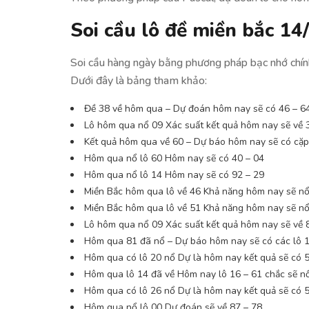
Soi cầu lô đề miền bắc
14
Soi cầu hàng ngày bằng phương pháp bạc nhớ chính
Dưới đây là bảng tham khảo:
Đề 38 về hôm qua – Dự đoán hôm nay sẽ có 46 – 6
Lô hôm qua nổ 09 Xác suất kết quả hôm nay sẽ về 
Kết quả hôm qua về 60 – Dự báo hôm nay sẽ có cặp
Hôm qua nổ lô 60 Hôm nay sẽ có 40 – 04
Hôm qua nổ lô 14 Hôm nay sẽ có 92 – 29
Miền Bắc hôm qua lô về 46 Khả năng hôm nay sẽ nổ
Miền Bắc hôm qua lô về 51 Khả năng hôm nay sẽ nổ
Lô hôm qua nổ 09 Xác suất kết quả hôm nay sẽ về 
Hôm qua 81 đã nổ – Dự báo hôm nay sẽ có các lô 1
Hôm qua có lô 20 nổ Dự là hôm nay kết quả sẽ có 
Hôm qua lô 14 đã về Hôm nay lô 16 – 61 chắc sẽ n
Hôm qua có lô 26 nổ Dự là hôm nay kết quả sẽ có 
Hôm qua nổ lô 00 Dự đoán sẽ về 87 – 78