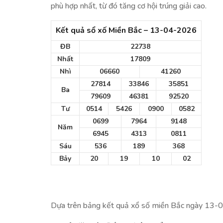
phù hợp nhất, từ đó tăng cơ hội trúng giải cao.
Kết quả sổ xố Miền Bắc – 13-04-2026
ĐB
22738
Nhất
17809
Nhì
06660
41260
27814
33846
35851
Ba
79609
46381
92520
Tư
0514
5426
0900
0582
0699
7964
9148
Năm
6945
4313
0811
Sáu
536
189
368
Bảy
20
19
10
02
Dựa trên bảng kết quả xổ số miền Bắc ngày
13-