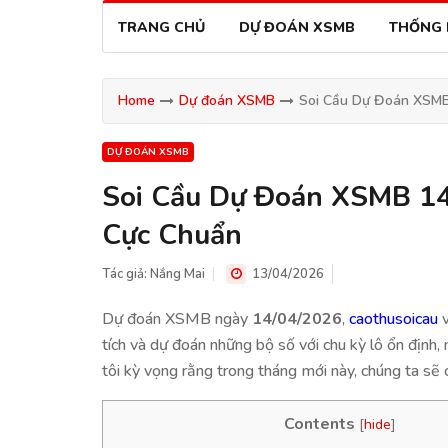
TRANG CHỦ
DỰ ĐOÁN XSMB
THỐNG 
Home
Dự đoán XSMB
Soi Cầu Dự Đoán XSMB 
DỰ ĐOÁN XSMB
Soi Cầu Dự Đoán XSMB 14/
Cực Chuẩn
Tác giả:
Nắng Mai
13/04/2026
Dự đoán XSMB ngày
14/04/2026
,
caothusoicau
v
tích và dự đoán những bộ số với chu kỳ lô ổn định
tôi kỳ vọng rằng trong tháng mới này, chúng ta sẽ 
Contents
[
hide
]