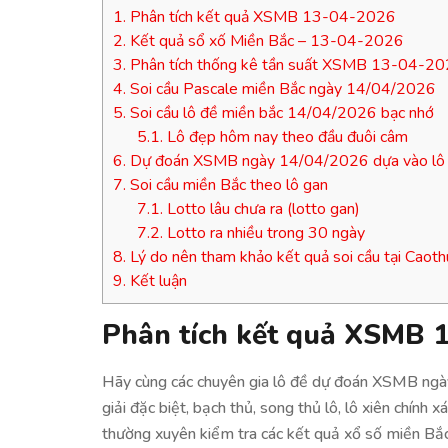
1.
Phân tích kết quả XSMB 13-04-2026
2.
Kết quả sổ xố Miền Bắc – 13-04-2026
3.
Phân tích thống kê tần suất XSMB 13-04-2
4.
Soi cầu Pascale miền Bắc ngày 14/04/2026
5.
Soi cầu lô đề miền bắc 14/04/2026 bạc nhớ
5.1.
Lô đẹp hôm nay theo đầu đuôi câm
6.
Dự đoán XSMB ngày 14/04/2026 dựa vào lô 
7.
Soi cầu miền Bắc theo lô gan
7.1.
Lotto lâu chưa ra (lotto gan)
7.2.
Lotto ra nhiều trong 30 ngày
8.
Lý do nên tham khảo kết quả soi cầu tại Caoth
9.
Kết luận
Phân tích kết quả XSMB
Hãy cùng các chuyên gia lô đề dự đoán XSMB ng
giải đặc biệt, bạch thủ, song thủ lô, lô xiên chính
thường xuyên kiểm tra các kết quả xổ số miền Bắc