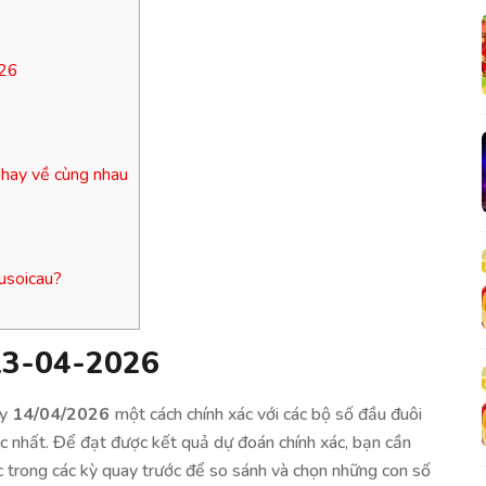
026
hay về cùng nhau
usoicau?
13-04-2026
ày
14/04/2026
một cách chính xác với các bộ số đầu đuôi
 xác nhất. Để đạt được kết quả dự đoán chính xác, bạn cần
 trong các kỳ quay trước để so sánh và chọn những con số