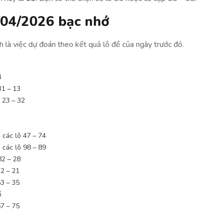
/04/2026
bạc nhớ
 là việc dự đoán theo kết quả lô đề của ngày trước đó.
4
31 – 13
 23 – 32
 các lô 47 – 74
 các lô 98 – 89
82 – 28
2 – 21
53 – 35
ổ
57 – 75