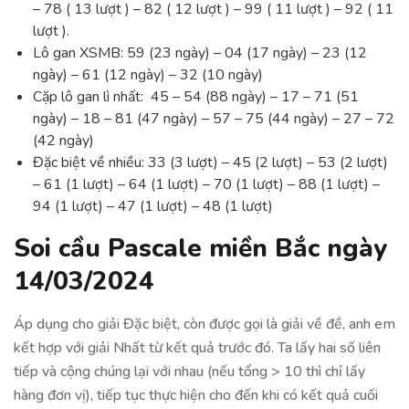
– 78 ( 13 lượt ) – 82 ( 12 lượt ) – 99 ( 11 lượt ) – 92 ( 11
lượt ).
Lô gan XSMB: 59 (23 ngày) – 04 (17 ngày) – 23 (12
ngày) – 61 (12 ngày) – 32 (10 ngày)
Cặp lô gan lì nhất: 45 – 54 (88 ngày) – 17 – 71 (51
ngày) – 18 – 81 (47 ngày) – 57 – 75 (44 ngày) – 27 – 72
(42 ngày)
Đặc biệt về nhiều: 33 (3 lượt) – 45 (2 lượt) – 53 (2 lượt)
– 61 (1 lượt) – 64 (1 lượt) – 70 (1 lượt) – 88 (1 lượt) –
94 (1 lượt) – 47 (1 lượt) – 48 (1 lượt)
Soi cầu Pascale miền Bắc ngày
14/03/2024
Áp dụng cho giải Đặc biệt, còn được gọi là giải về đề, anh em
kết hợp với giải Nhất từ kết quả trước đó. Ta lấy hai số liên
tiếp và cộng chúng lại với nhau (nếu tổng > 10 thì chỉ lấy
hàng đơn vị), tiếp tục thực hiện cho đến khi có kết quả cuối