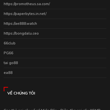
https://promotheus.sa.com/
https://paperbytes.in.net/
https://ae888.watch
https://bongdalu.ceo
66club
PG66
tai go88
ea88
VỀ CHÚNG TÔI