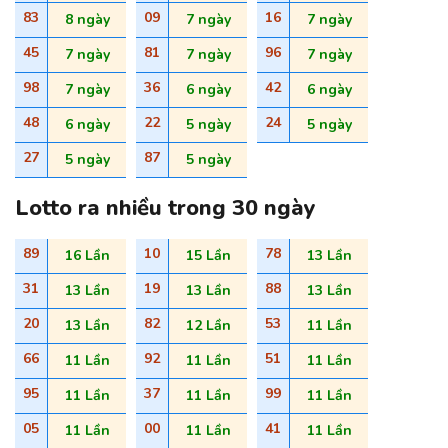
83
09
16
8 ngày
7 ngày
7 ngày
45
81
96
7 ngày
7 ngày
7 ngày
98
36
42
7 ngày
6 ngày
6 ngày
48
22
24
6 ngày
5 ngày
5 ngày
27
87
5 ngày
5 ngày
Lotto ra nhiều trong 30 ngày
89
10
78
16 Lần
15 Lần
13 Lần
31
19
88
13 Lần
13 Lần
13 Lần
20
82
53
13 Lần
12 Lần
11 Lần
66
92
51
11 Lần
11 Lần
11 Lần
95
37
99
11 Lần
11 Lần
11 Lần
05
00
41
11 Lần
11 Lần
11 Lần