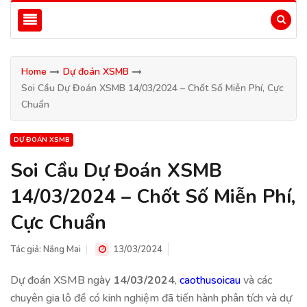
Home
Dự đoán XSMB
Soi Cầu Dự Đoán XSMB 14/03/2024 – Chốt Số Miễn Phí, Cực
Chuẩn
DỰ ĐOÁN XSMB
Soi Cầu Dự Đoán XSMB
14/03/2024 – Chốt Số Miễn Phí,
Cực Chuẩn
Tác giả:
Nắng Mai
13/03/2024
Dự đoán XSMB ngày
14/03/2024
,
caothusoicau
và các
chuyên gia lô đề có kinh nghiệm đã tiến hành phân tích và dự