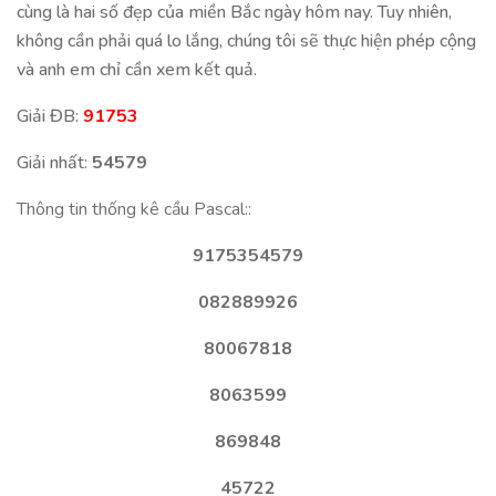
cùng là hai số đẹp của miền Bắc ngày hôm nay. Tuy nhiên,
không cần phải quá lo lắng, chúng tôi sẽ thực hiện phép cộng
và anh em chỉ cần xem kết quả.
Giải ĐB:
91753
Giải nhất:
54579
Thông tin thống kê cầu Pascal::
9175354579
082889926
80067818
8063599
869848
45722