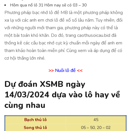
Hôm qua nổ lô 31 Hôm nay sẽ có 03 – 30
Phương pháp bạc nhớ lô đề MB là một phương pháp không
xa lạ với các anh em chơi lô đề xổ số lâu năm. Tuy nhiên, đối
với những người mới tham gia, phương pháp này có thể là
một bài toán khó khăn. Do đó, trang caothusoicau.bid đã
thống kê các cầu bạc nhớ cực kỳ chuẩn mỗi ngày để anh em
tham khảo hoàn toàn miễn phí. Cùng xem và áp dụng để có
cơ hội thắng lớn nhé.
>>
Nuôi lô đề
<<
Dự đoán XSMB ngày
14/03/2024
dựa vào lô hay về
cùng nhau
Bạch thủ lô
45
Song thủ lô
05 – 50, 20 – 02