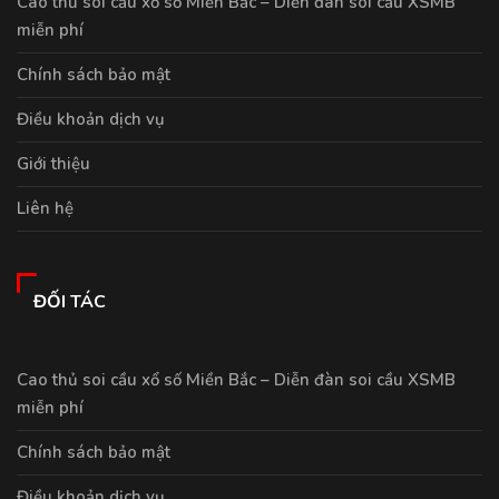
Cao thủ soi cầu xổ số Miền Bắc – Diễn đàn soi cầu XSMB
miễn phí
Chính sách bảo mật
Điều khoản dịch vụ
Giới thiệu
Liên hệ
ĐỐI TÁC
Cao thủ soi cầu xổ số Miền Bắc – Diễn đàn soi cầu XSMB
miễn phí
Chính sách bảo mật
Điều khoản dịch vụ