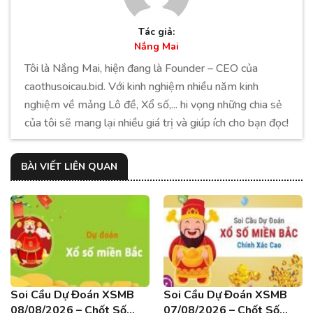
Tác giả:
Nắng Mai
Tôi là Nắng Mai, hiện đang là Founder – CEO của
caothusoicau.bid. Với kinh nghiệm nhiều năm kinh
nghiệm về mảng Lô đề, Xổ số,... hi vọng những chia sẻ
của tôi sẽ mang lại nhiều giá trị và giúp ích cho bạn đọc!
BÀI VIẾT LIÊN QUAN
Soi Cầu Dự Đoán XSMB
Soi Cầu Dự Đoán XSMB
08/08/2026 – Chốt Số
07/08/2026 – Chốt Số