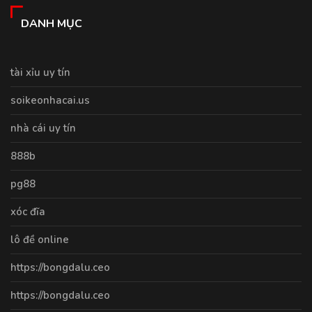
DANH MỤC
tài xỉu uy tín
soikeonhacai.us
nhà cái uy tín
888b
pg88
xóc đĩa
lô đề online
https://bongdalu.ceo
https://bongdalu.ceo