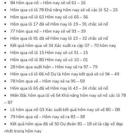
84 hôm qua nổ – Hôm nay sẽ về 61 – 16
Hôm qua có lô 78 Khả năng hôm nay sẽ về các lô 52 – 25
Hôm qua nổ lô 63 Hôm nay sẽ có 65 – 56
Hôm qua lô 17 đã về Hôm nay lô 19 – 91 chắc sẽ nổ
77 hôm qua nổ – Hôm nay sẽ về 93 – 39
Hôm qua lô 91 đã về Hôm nay lô 23 – 32 chắc sẽ nổ
Kết quả hôm qua về 34 Xác suất ra cặp 07 – 70 hôm nay.
Hôm qua nổ lô 15 Hôm nay sẽ có 51 – 15
Hôm qua nổ lô 80 Hôm nay sẽ có 10 – 01
28 hôm qua xuất hiện – Hôm nay sẽ ra 97 – 79
Hôm qua có lô 66 nổ Dự là hôm nay kết quả sẽ có 94 – 49
78 hôm qua về – Hôm nay sẽ ra 95 – 59
Hôm qua lô 65 đã về Hôm nay lô 43 – 34 chắc sẽ nổ
Miền Bắc hôm qua lô về 54 Khả năng hôm nay sẽ nổ các lô 78
– 87
Lô hôm qua nổ 03 Xác suất kết quả hôm nay sẽ về 80 – 08
79 hôm qua về – Hôm nay sẽ ra 83 – 38
Kết quả hôm qua đã về 50 Dự đoán 81 – 18 sẽ là cặp số đẹp
nhất trong hôm nay