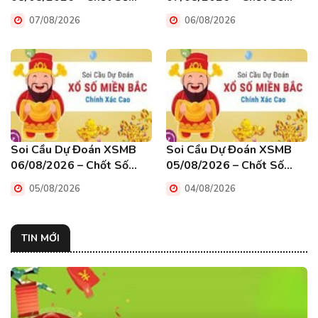
Miễn Phí, Cực Chuẩn
Miễn Phí, Cực Chuẩn
07/08/2026
06/08/2026
Soi Cầu Dự Đoán XSMB
Soi Cầu Dự Đoán XSMB
06/08/2026 – Chốt Số
05/08/2026 – Chốt Số
Miễn Phí, Cực Chuẩn
Miễn Phí, Cực Chuẩn
05/08/2026
04/08/2026
TIN MỚI