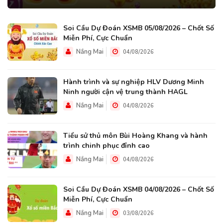
Soi Cầu Dự Đoán XSMB 05/08/2026 – Chốt Số
Miễn Phí, Cực Chuẩn
Nắng Mai
04/08/2026
Hành trình và sự nghiệp HLV Dương Minh
Ninh người cận vệ trung thành HAGL
Nắng Mai
04/08/2026
Tiểu sử thủ môn Bùi Hoàng Khang và hành
trình chinh phục đỉnh cao
Nắng Mai
04/08/2026
Soi Cầu Dự Đoán XSMB 04/08/2026 – Chốt Số
Miễn Phí, Cực Chuẩn
Nắng Mai
03/08/2026