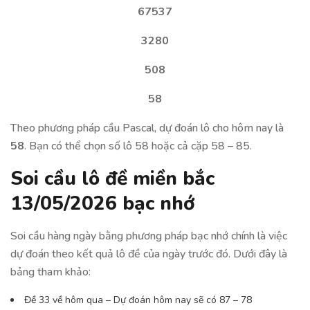
67537
3280
508
58
Theo phương pháp cầu Pascal, dự đoán lô cho hôm nay là
58
. Bạn có thể chọn số lô 58 hoặc cả cặp 58 – 85.
Soi cầu lô đề miền bắc
13/05/2026
bạc nhớ
Soi cầu hàng ngày bằng phương pháp bạc nhớ chính là việc
dự đoán theo kết quả lô đề của ngày trước đó. Dưới đây là
bảng tham khảo:
Đề 33 về hôm qua – Dự đoán hôm nay sẽ có 87 – 78