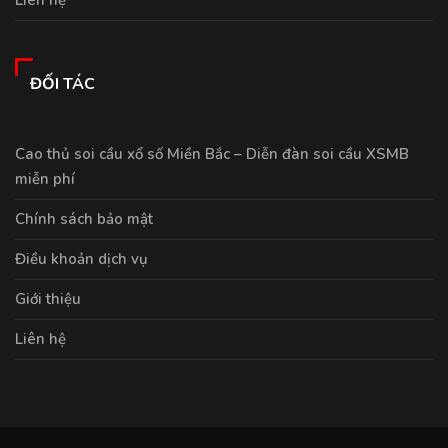
ĐỐI TÁC
Cao thủ soi cầu xổ số Miền Bắc – Diễn đàn soi cầu XSMB
miễn phí
Chính sách bảo mật
Điều khoản dịch vụ
Giới thiệu
Liên hệ