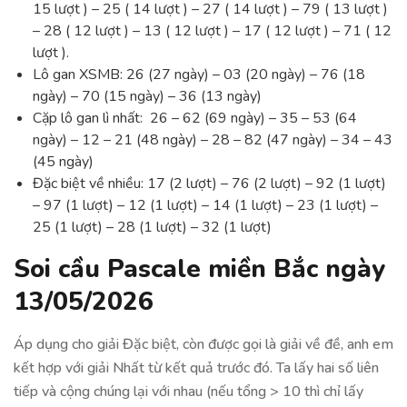
15 lượt ) – 25 ( 14 lượt ) – 27 ( 14 lượt ) – 79 ( 13 lượt )
– 28 ( 12 lượt ) – 13 ( 12 lượt ) – 17 ( 12 lượt ) – 71 ( 12
lượt ).
Lô gan XSMB: 26 (27 ngày) – 03 (20 ngày) – 76 (18
ngày) – 70 (15 ngày) – 36 (13 ngày)
Cặp lô gan lì nhất: 26 – 62 (69 ngày) – 35 – 53 (64
ngày) – 12 – 21 (48 ngày) – 28 – 82 (47 ngày) – 34 – 43
(45 ngày)
Đặc biệt về nhiều: 17 (2 lượt) – 76 (2 lượt) – 92 (1 lượt)
– 97 (1 lượt) – 12 (1 lượt) – 14 (1 lượt) – 23 (1 lượt) –
25 (1 lượt) – 28 (1 lượt) – 32 (1 lượt)
Soi cầu Pascale miền Bắc ngày
13/05/2026
Áp dụng cho giải Đặc biệt, còn được gọi là giải về đề, anh em
kết hợp với giải Nhất từ kết quả trước đó. Ta lấy hai số liên
tiếp và cộng chúng lại với nhau (nếu tổng > 10 thì chỉ lấy