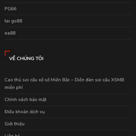
PG66
tai go88
ea88
VỀ CHÚNG TÔI
Cao thủ soi cầu xổ số Miền Bắc – Diễn đàn soi cầu XSMB
miễn phí
Chính sách bảo mật
Điều khoản dịch vụ
Giới thiệu
Liên hệ