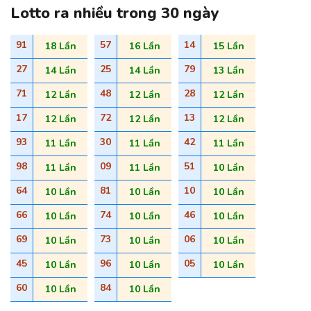
Lotto ra nhiều trong 30 ngày
91
57
14
18 Lần
16 Lần
15 Lần
27
25
79
14 Lần
14 Lần
13 Lần
71
48
28
12 Lần
12 Lần
12 Lần
17
72
13
12 Lần
12 Lần
12 Lần
93
30
42
11 Lần
11 Lần
11 Lần
98
09
51
11 Lần
11 Lần
10 Lần
64
81
10
10 Lần
10 Lần
10 Lần
66
74
46
10 Lần
10 Lần
10 Lần
69
73
06
10 Lần
10 Lần
10 Lần
45
96
05
10 Lần
10 Lần
10 Lần
60
84
10 Lần
10 Lần