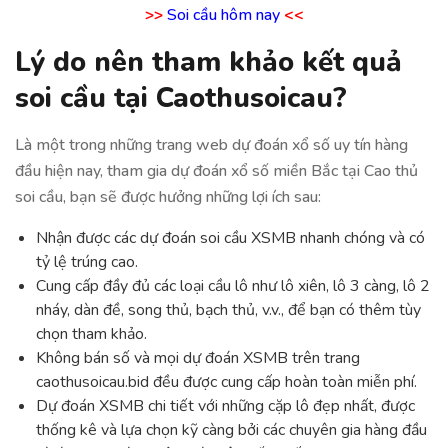
>>
Soi cầu hôm nay
<<
Lý do nên tham khảo kết quả
soi cầu tại Caothusoicau?
Là một trong những trang web dự đoán xổ số uy tín hàng
đầu hiện nay, tham gia dự đoán xổ số miền Bắc tại Cao thủ
soi cầu, bạn sẽ được hưởng những lợi ích sau:
Nhận được các dự đoán soi cầu XSMB nhanh chóng và có
tỷ lệ trúng cao.
Cung cấp đầy đủ các loại cầu lô như lô xiên, lô 3 càng, lô 2
nháy, dàn đề, song thủ, bạch thủ, v.v., để bạn có thêm tùy
chọn tham khảo.
Không bán số và mọi dự đoán XSMB trên trang
caothusoicau.bid đều được cung cấp hoàn toàn miễn phí.
Dự đoán XSMB chi tiết với những cặp lô đẹp nhất, được
thống kê và lựa chọn kỹ càng bởi các chuyên gia hàng đầu