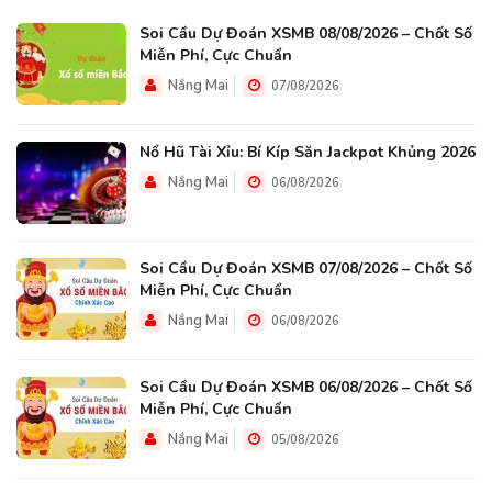
Soi Cầu Dự Đoán XSMB 08/08/2026 – Chốt Số
Miễn Phí, Cực Chuẩn
Nắng Mai
07/08/2026
Nổ Hũ Tài Xỉu: Bí Kíp Săn Jackpot Khủng 2026
Nắng Mai
06/08/2026
Soi Cầu Dự Đoán XSMB 07/08/2026 – Chốt Số
Miễn Phí, Cực Chuẩn
Nắng Mai
06/08/2026
Soi Cầu Dự Đoán XSMB 06/08/2026 – Chốt Số
Miễn Phí, Cực Chuẩn
Nắng Mai
05/08/2026