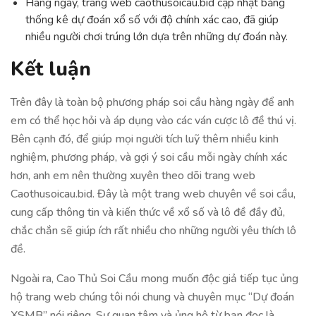
Hàng ngày, trang web caothusoicau.bid cập nhật bảng
thống kê dự đoán xổ số với độ chính xác cao, đã giúp
nhiều người chơi trúng lớn dựa trên những dự đoán này.
Kết luận
Trên đây là toàn bộ phương pháp soi cầu hàng ngày để anh
em có thể học hỏi và áp dụng vào các ván cược lô đề thú vị.
Bên cạnh đó, để giúp mọi người tích luỹ thêm nhiều kinh
nghiệm, phương pháp, và gợi ý soi cầu mỗi ngày chính xác
hơn, anh em nên thường xuyên theo dõi trang web
Caothusoicau.bid. Đây là một trang web chuyên về soi cầu,
cung cấp thông tin và kiến thức về xổ số và lô đề đầy đủ,
chắc chắn sẽ giúp ích rất nhiều cho những người yêu thích lô
đề.
Ngoài ra, Cao Thủ Soi Cầu mong muốn độc giả tiếp tục ủng
hộ trang web chúng tôi nói chung và chuyên mục “Dự đoán
XSMB” nói riêng. Sự quan tâm và ủng hộ từ bạn đọc là