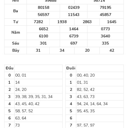
Nhì
99688
98714
80158
02439
79195
Ba
56597
11543
45857
Tư
7282
1938
2863
1645
6652
1464
0773
Năm
6100
6739
3640
Sáu
301
697
335
Bảy
31
34
20
42
Đầu
Đuôi
0
00, 01
0
00, 40, 20
1
14
1
01, 31
2
24, 20
2
82, 52, 42
3
39, 38, 39, 35, 31, 34
3
43, 63, 73
4
43, 45, 40, 42
4
94, 24, 14, 64, 34
5
58, 57, 52
5
95, 45, 35
6
63, 64
6
7
73
7
97, 57, 97