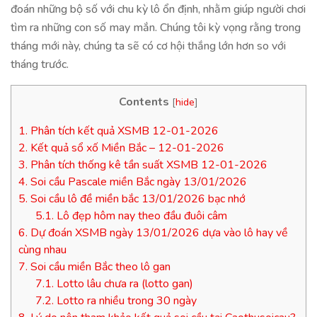
đoán những bộ số với chu kỳ lô ổn định, nhằm giúp người chơi
tìm ra những con số may mắn. Chúng tôi kỳ vọng rằng trong
tháng mới này, chúng ta sẽ có cơ hội thắng lớn hơn so với
tháng trước.
Contents
[
hide
]
1.
Phân tích kết quả XSMB 12-01-2026
2.
Kết quả sổ xố Miền Bắc – 12-01-2026
3.
Phân tích thống kê tần suất XSMB 12-01-2026
4.
Soi cầu Pascale miền Bắc ngày 13/01/2026
5.
Soi cầu lô đề miền bắc 13/01/2026 bạc nhớ
5.1.
Lô đẹp hôm nay theo đầu đuôi câm
6.
Dự đoán XSMB ngày 13/01/2026 dựa vào lô hay về
cùng nhau
7.
Soi cầu miền Bắc theo lô gan
7.1.
Lotto lâu chưa ra (lotto gan)
7.2.
Lotto ra nhiều trong 30 ngày