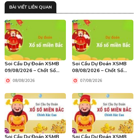
BÀI VIẾT LIÊN QUAN
Soi Cầu Dự Đoán XSMB
Soi Cầu Dự Đoán XSMB
09/08/2026 – Chốt Số
08/08/2026 – Chốt Số
Miễn Phí, Cực Chuẩn
Miễn Phí, Cực Chuẩn
08/08/2026
07/08/2026
Soi Cầu Dự Đoán XSMB
Soi Cầu Dự Đoán XSMB