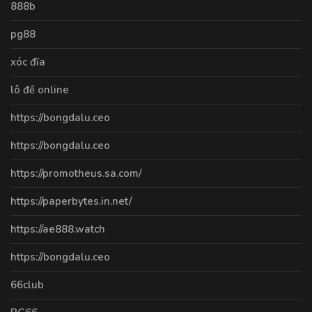
888b
pg88
xóc đĩa
lô đề online
https://bongdalu.ceo
https://bongdalu.ceo
https://promotheus.sa.com/
https://paperbytes.in.net/
https://ae888.watch
https://bongdalu.ceo
66club