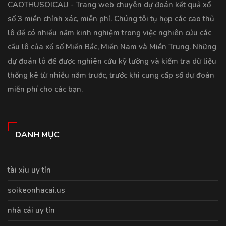
CAOTHUSOICAU - Trang web chuyên dự đoán kết quả xổ
số 3 miền chính xác, miễn phí. Chúng tôi tụ họp các cao thủ
lô đề có nhiều năm kinh nghiệm trong việc nghiên cứu các
cầu lô của xổ số Miền Bắc, Miền Nam và Miền Trung. Những
dự đoán lô đề được nghiên cứu kỹ lưỡng và kiểm tra dữ liệu
thống kê từ nhiều năm trước, trước khi cung cấp số dự đoán
miễn phí cho các bạn.
DANH MỤC
tài xỉu uy tín
soikeonhacai.us
nhà cái uy tín