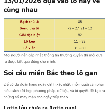
13/01/2026
dựa vào lô hay về
cùng nhau
Bạch thủ lô
68
Song thủ lô
72 – 27, 21 – 12
Giải đặc biệt
82
Lô kép
11 – 22
Lô xiên
31 – 80
Mọi người nên cập nhật thông tin thường xuyên thì mới đưa
ra được kết quả đúng cho mình.
Soi cầu miền Bắc theo lô gan
Để có dự đoán hàng ngày chính xác nhất, mỗi người cần phải
hiểu cách kết hợp phương pháp, dữ liệu, và bí quyết để tạo ra
những số may mắn cho ngày tiếp theo.
Lotto lâu chưa ra (lotto gan)