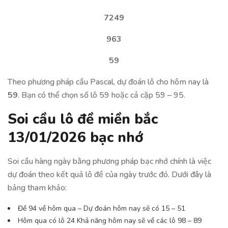
7249
963
59
Theo phương pháp cầu Pascal, dự đoán lô cho hôm nay là
59
. Bạn có thể chọn số lô 59 hoặc cả cặp 59 – 95.
Soi cầu lô đề miền bắc
13/01/2026
bạc nhớ
Soi cầu hàng ngày bằng phương pháp bạc nhớ chính là việc
dự đoán theo kết quả lô đề của ngày trước đó. Dưới đây là
bảng tham khảo:
Đề 94 về hôm qua – Dự đoán hôm nay sẽ có 15 – 51
Hôm qua có lô 24 Khả năng hôm nay sẽ về các lô 98 – 89