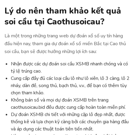
Lý do nên tham khảo kết quả
soi cầu tại Caothusoicau?
Là một trong những trang web dự đoán xổ số uy tín hàng
đầu hiện nay, tham gia dự đoán xổ số miền Bắc tại Cao thủ
soi cầu, bạn sẽ được hưởng những lợi ích sau:
Nhận được các dự đoán soi cầu XSMB nhanh chóng và có
tỷ lệ trúng cao.
Cung cấp đầy đủ các loại cầu lô như lô xiên, lô 3 càng, lô 2
nháy, dàn đề, song thủ, bạch thủ, v.v., để bạn có thêm tùy
chọn tham khảo.
Không bán số và mọi dự đoán XSMB trên trang
caothusoicau.bid đều được cung cấp hoàn toàn miễn phí.
Dự đoán XSMB chi tiết với những cặp lô đẹp nhất, được
thống kê và lựa chọn kỹ càng bởi các chuyên gia hàng đầu
và áp dụng các thuật toán tiên tiến nhất.