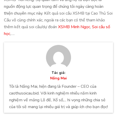
nguồn động lực quan trọng để chúng tôi ngày càng hoàn
thiện chuyên mục này. K
ết quả soi cầu XSMB tại Cao Thủ Soi
Cầu vô cùng chính xác, ngoài ra các bạn có thể tham khảo
thêm kết quả soi cầu/dự đoán
XSMB Minh Ngọc
,
Soi cầu số
học
,….
Tác giả:
Nắng Mai
Tôi là Nắng Mai, hiện đang là Founder – CEO của
caothusoicau.bid. Với kinh nghiệm nhiều năm kinh
nghiệm về mảng Lô đề, Xổ số,... hi vọng những chia sẻ
của tôi sẽ mang lại nhiều giá trị và giúp ích cho bạn đọc!