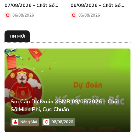
07/08/2026 – Chốt Số
06/08/2026 – Chốt Số
Miễn Phí, Cực Chuẩn
Miễn Phí, Cực Chuẩn
06/08/2026
05/08/2026
TIN MỚI
Soi Cầu Dự Đoán XSMB 09/08/2026 – Chốt
Số Miễn Phí, Cực Chuẩn
Nắng Mai
08/08/2026