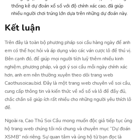
thống kê dự đoán xổ số với độ chính xác cao, đã giúp
nhiều người chơi trúng lớn dựa trên những dự đoán này.
Kết luận
Trên đây là toàn bộ phương pháp soi cầu hàng ngày để anh
em có thể học hỏi và áp dụng vào các ván cược lô đề thú vị.
Bên cạnh đó, để giúp mọi người tích luỹ thêm nhiều kinh
nghiệm, phương pháp, và gợi ý soi cầu mỗi ngày chính xác
hơn, anh em nên thường xuyên theo dõi trang web
Caothusoicau.bid. Đây là một trang web chuyên về soi cầu,
cung cấp thông tin và kiến thức về xổ số và lô đề đầy đủ,
chắc chắn sẽ giúp ích rất nhiều cho những người yêu thích lô
đề.
Ngoài ra, Cao Thủ Soi Cầu mong muốn độc giả tiếp tục ủng
hộ trang web chúng tôi nói chung và chuyên mục “Dự đoán
XSMB” nói riêng. Sự quan tâm và ủng hộ từ bạn đọc là