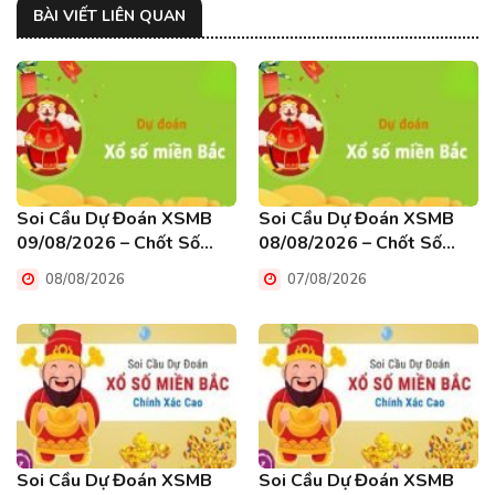
BÀI VIẾT LIÊN QUAN
Soi Cầu Dự Đoán XSMB
Soi Cầu Dự Đoán XSMB
09/08/2026 – Chốt Số
08/08/2026 – Chốt Số
Miễn Phí, Cực Chuẩn
Miễn Phí, Cực Chuẩn
08/08/2026
07/08/2026
Soi Cầu Dự Đoán XSMB
Soi Cầu Dự Đoán XSMB