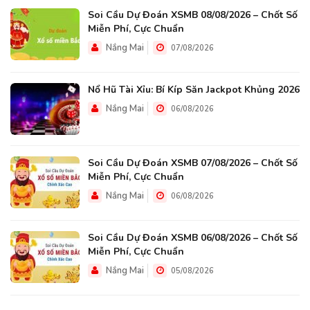
Soi Cầu Dự Đoán XSMB 08/08/2026 – Chốt Số
Miễn Phí, Cực Chuẩn
Nắng Mai
07/08/2026
Nổ Hũ Tài Xỉu: Bí Kíp Săn Jackpot Khủng 2026
Nắng Mai
06/08/2026
Soi Cầu Dự Đoán XSMB 07/08/2026 – Chốt Số
Miễn Phí, Cực Chuẩn
Nắng Mai
06/08/2026
Soi Cầu Dự Đoán XSMB 06/08/2026 – Chốt Số
Miễn Phí, Cực Chuẩn
Nắng Mai
05/08/2026