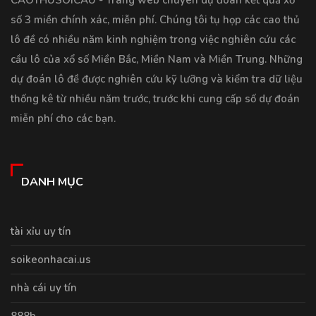
số 3 miền chính xác, miễn phí. Chúng tôi tụ họp các cao thủ
lô đề có nhiều năm kinh nghiệm trong việc nghiên cứu các
cầu lô của xổ số Miền Bắc, Miền Nam và Miền Trung. Những
dự đoán lô đề được nghiên cứu kỹ lưỡng và kiểm tra dữ liệu
thống kê từ nhiều năm trước, trước khi cung cấp số dự đoán
miễn phí cho các bạn.
DANH MỤC
tài xỉu uy tín
soikeonhacai.us
nhà cái uy tín
888b