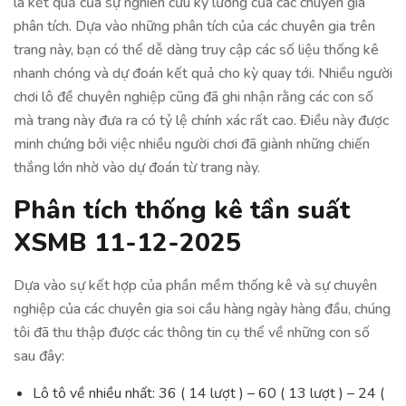
là kết quả của sự nghiên cứu kỹ lưỡng của các chuyên gia
phân tích. Dựa vào những phân tích của các chuyên gia trên
trang này, bạn có thể dễ dàng truy cập các số liệu thống kê
nhanh chóng và dự đoán kết quả cho kỳ quay tới. Nhiều người
chơi lô đề chuyên nghiệp cũng đã ghi nhận rằng các con số
mà trang này đưa ra có tỷ lệ chính xác rất cao. Điều này được
minh chứng bởi việc nhiều người chơi đã giành những chiến
thắng lớn nhờ vào dự đoán từ trang này.
Phân tích thống kê tần suất
XSMB
11-12-2025
Dựa vào sự kết hợp của phần mềm thống kê và sự chuyên
nghiệp của các chuyên gia soi cầu hàng ngày hàng đầu, chúng
tôi đã thu thập được các thông tin cụ thể về những con số
sau đây:
Lô tô về nhiều nhất: 36 ( 14 lượt ) – 60 ( 13 lượt ) – 24 (