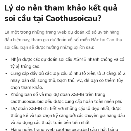
Lý do nên tham khảo kết quả
soi cầu tại Caothusoicau?
Là một trong những trang web dự đoán xổ số uy tín hàng
đầu hiện nay, tham gia dự đoán xổ số miền Bắc tại Cao thủ
soi cầu, bạn sẽ được hưởng những lợi ích sau:
Nhận được các dự đoán soi cầu XSMB nhanh chóng và có
tỷ lệ trúng cao.
Cung cấp đầy đủ các loại cầu lô như lô xiên, lô 3 càng, lô 2
nháy, dàn đề, song thủ, bạch thủ, v.v., để bạn có thêm tùy
chọn tham khảo.
Không bán số và mọi dự đoán XSMB trên trang
caothusoicau.bid đều được cung cấp hoàn toàn miễn phí.
Dự đoán XSMB chi tiết với những cặp lô đẹp nhất, được
thống kê và lựa chọn kỹ càng bởi các chuyên gia hàng đầu
và áp dụng các thuật toán tiên tiến nhất.
Hàng ngày, trang web caothusoicau.bid cập nhật bảng