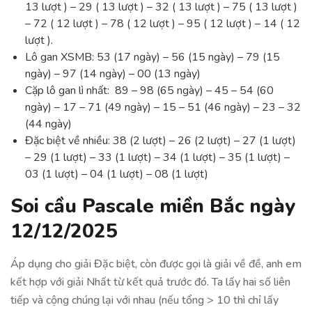
13 lượt ) – 29 ( 13 lượt ) – 32 ( 13 lượt ) – 75 ( 13 lượt )
– 72 ( 12 lượt ) – 78 ( 12 lượt ) – 95 ( 12 lượt ) – 14 ( 12
lượt ).
Lô gan XSMB: 53 (17 ngày) – 56 (15 ngày) – 79 (15
ngày) – 97 (14 ngày) – 00 (13 ngày)
Cặp lô gan lì nhất: 89 – 98 (65 ngày) – 45 – 54 (60
ngày) – 17 – 71 (49 ngày) – 15 – 51 (46 ngày) – 23 – 32
(44 ngày)
Đặc biệt về nhiều: 38 (2 lượt) – 26 (2 lượt) – 27 (1 lượt)
– 29 (1 lượt) – 33 (1 lượt) – 34 (1 lượt) – 35 (1 lượt) –
03 (1 lượt) – 04 (1 lượt) – 08 (1 lượt)
Soi cầu Pascale miền Bắc ngày
12/12/2025
Áp dụng cho giải Đặc biệt, còn được gọi là giải về đề, anh em
kết hợp với giải Nhất từ kết quả trước đó. Ta lấy hai số liên
tiếp và cộng chúng lại với nhau (nếu tổng > 10 thì chỉ lấy