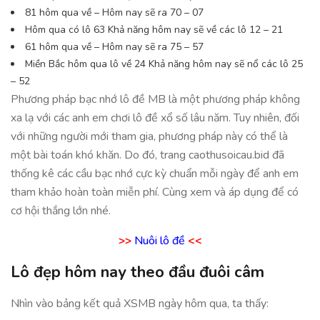
81 hôm qua về – Hôm nay sẽ ra 70 – 07
Hôm qua có lô 63 Khả năng hôm nay sẽ về các lô 12 – 21
61 hôm qua về – Hôm nay sẽ ra 75 – 57
Miền Bắc hôm qua lô về 24 Khả năng hôm nay sẽ nổ các lô 25
– 52
Phương pháp bạc nhớ lô đề MB là một phương pháp không
xa lạ với các anh em chơi lô đề xổ số lâu năm. Tuy nhiên, đối
với những người mới tham gia, phương pháp này có thể là
một bài toán khó khăn. Do đó, trang caothusoicau.bid đã
thống kê các cầu bạc nhớ cực kỳ chuẩn mỗi ngày để anh em
tham khảo hoàn toàn miễn phí. Cùng xem và áp dụng để có
cơ hội thắng lớn nhé.
>>
Nuôi lô đề
<<
Lô đẹp hôm nay theo đầu đuôi câm
Nhìn vào bảng kết quả XSMB ngày hôm qua, ta thấy: