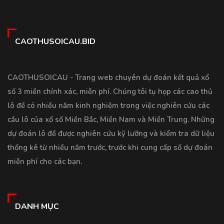
CAOTHUSOICAU.BID
CAOTHUSOICAU - Trang web chuyên dự đoán kết quả xổ
số 3 miền chính xác, miễn phí. Chúng tôi tụ họp các cao thủ
lô đề có nhiều năm kinh nghiệm trong việc nghiên cứu các
cầu lô của xổ số Miền Bắc, Miền Nam và Miền Trung. Những
dự đoán lô đề được nghiên cứu kỹ lưỡng và kiểm tra dữ liệu
thống kê từ nhiều năm trước, trước khi cung cấp số dự đoán
miễn phí cho các bạn.
DANH MỤC