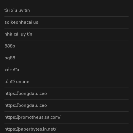
tài xỉu uy tín
soikeonhacai.us
nhà cái uy tín
888b
pg88
xóc đĩa
lô đề online
https://bongdalu.ceo
https://bongdalu.ceo
https://promotheus.sa.com/
https://paperbytes.in.net/