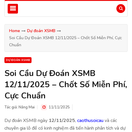
Home
Dự đoán XSMB
Soi Cầu Dự Đoán XSMB 12/11/2025 – Chốt Số Miễn Phí, Cực
Chuẩn
DỰ ĐOÁN XSMB
Soi Cầu Dự Đoán XSMB
12/11/2025 – Chốt Số Miễn Phí,
Cực Chuẩn
Tác giả:
Nắng Mai
11/11/2025
Dự đoán XSMB ngày
12/11/2025
,
caothusoicau
và các
chuyên gia lô đề có kinh nghiệm đã tiến hành phân tích và dự