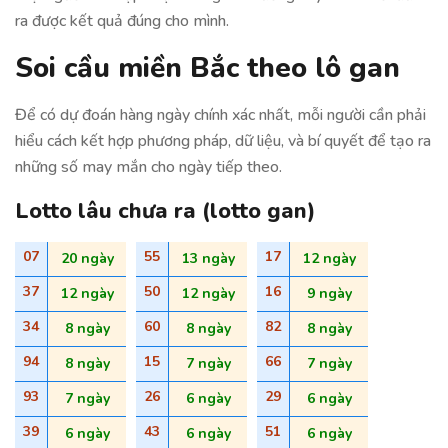
ra được kết quả đúng cho mình.
Soi cầu miền Bắc theo lô gan
Để có dự đoán hàng ngày chính xác nhất, mỗi người cần phải
hiểu cách kết hợp phương pháp, dữ liệu, và bí quyết để tạo ra
những số may mắn cho ngày tiếp theo.
Lotto lâu chưa ra (lotto gan)
07
55
17
20 ngày
13 ngày
12 ngày
37
50
16
12 ngày
12 ngày
9 ngày
34
60
82
8 ngày
8 ngày
8 ngày
94
15
66
8 ngày
7 ngày
7 ngày
93
26
29
7 ngày
6 ngày
6 ngày
39
43
51
6 ngày
6 ngày
6 ngày