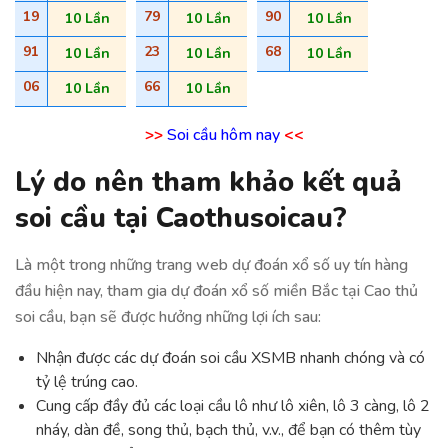
19
79
90
10 Lần
10 Lần
10 Lần
91
23
68
10 Lần
10 Lần
10 Lần
06
66
10 Lần
10 Lần
>>
Soi cầu hôm nay
<<
Lý do nên tham khảo kết quả
soi cầu tại Caothusoicau?
Là một trong những trang web dự đoán xổ số uy tín hàng
đầu hiện nay, tham gia dự đoán xổ số miền Bắc tại Cao thủ
soi cầu, bạn sẽ được hưởng những lợi ích sau:
Nhận được các dự đoán soi cầu XSMB nhanh chóng và có
tỷ lệ trúng cao.
Cung cấp đầy đủ các loại cầu lô như lô xiên, lô 3 càng, lô 2
nháy, dàn đề, song thủ, bạch thủ, v.v., để bạn có thêm tùy