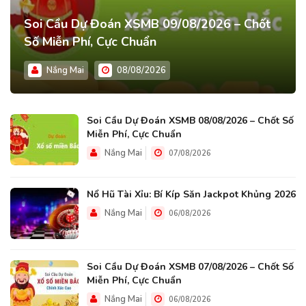
Soi Cầu Dự Đoán XSMB 09/08/2026 – Chốt
Số Miễn Phí, Cực Chuẩn
Nắng Mai
08/08/2026
Soi Cầu Dự Đoán XSMB 08/08/2026 – Chốt Số
Miễn Phí, Cực Chuẩn
Nắng Mai
07/08/2026
Nổ Hũ Tài Xỉu: Bí Kíp Săn Jackpot Khủng 2026
Nắng Mai
06/08/2026
Soi Cầu Dự Đoán XSMB 07/08/2026 – Chốt Số
Miễn Phí, Cực Chuẩn
Nắng Mai
06/08/2026