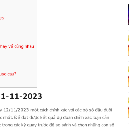
023
hay về cùng nhau
usoicau?
11-11-2023
ày
12/11/2023
một cách chính xác với các bộ số đầu đuôi
 xác nhất. Để đạt được kết quả dự đoán chính xác, bạn cần
 trong các kỳ quay trước để so sánh và chọn những con số