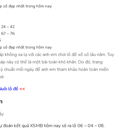
ặp số đẹp nhất trong hôm nay
 24 – 42
 67 – 76
ổ
ặp số đẹp nhất trong hôm nay
không xa lạ với các anh em chơi lô đề xổ số lâu năm. Tuy
áp này có thể là một bài toán khó khăn. Do đó, trang
 kỳ chuẩn mỗi ngày để anh em tham khảo hoàn toàn miễn
hé.
uôi lô đề
<<
m
ấy:
ự đoán kết quả XSMB hôm nay sẽ ra lô 06 – 04 – 08.