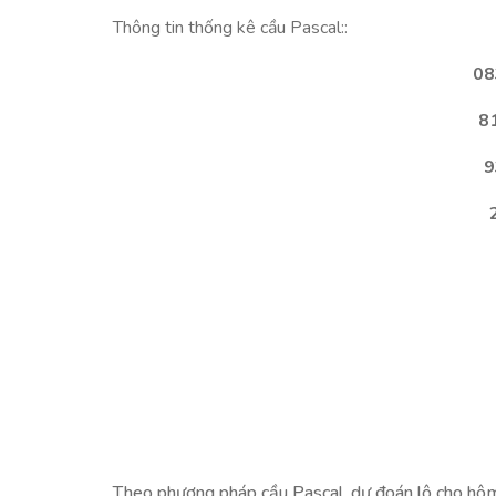
Thông tin thống kê cầu Pascal::
08
8
9
Theo phương pháp cầu Pascal, dự đoán lô cho hô