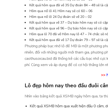
Kết quả hôm qua đã về 35 Dự đoán 84 – 48 sẽ là c
Hôm qua nổ lô 41 Hôm nay sẽ có 60 – 06
Hôm qua nổ lô 24 Dự đoán sẽ về 20 – 02
Kết quả hôm qua về 37 – Dự báo hôm nay sẽ có cặp
Kết quả hôm qua về 96 – Dự báo hôm nay sẽ có cặp
Hôm qua lô 70 đã về Hôm nay lô 47 – 74 chắc sẽ n
Kết quả hôm qua đã về 17 Dự đoán 79 – 97 sẽ là c
Phương pháp bạc nhớ lô đề MB là một phương pháp 
nhiên, đối với những người mới tham gia, phương ph
caothusoicau.bid đã thống kê các cầu bạc nhớ cực
phí. Cùng xem và áp dụng để có cơ hội thắng lớn n
>>
N
Lô đẹp hôm nay theo đầu đuôi câ
Nhìn vào bảng kết quả XSMB ngày hôm qua, ta th
Kết quả XSMB hôm qua xuất hiện đầu 0 câm, d