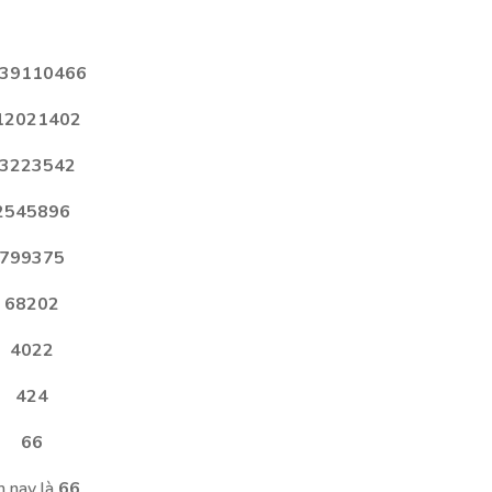
39110466
12021402
3223542
2545896
799375
68202
4022
424
66
m nay là
66
.