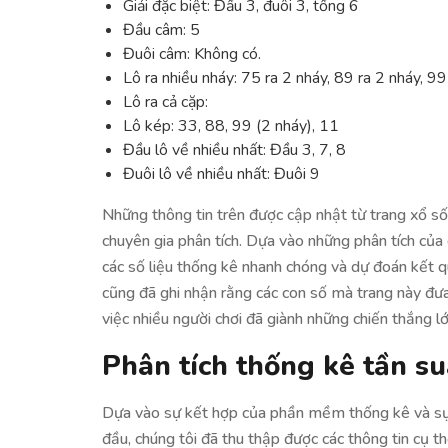
Giải đặc biệt: Đầu 3, đuôi 3, tổng 6
Đầu câm: 5
Đuôi câm: Không có.
Lô ra nhiều nháy: 75 ra 2 nháy, 89 ra 2 nháy, 99
Lô ra cả cặp:
Lô kép: 33, 88, 99 (2 nháy), 11
Đầu lô về nhiều nhất: Đầu 3, 7, 8
Đuôi lô về nhiều nhất: Đuôi 9
Những thông tin trên được cập nhật từ trang xổ số 
chuyên gia phân tích. Dựa vào những phân tích của 
các số liệu thống kê nhanh chóng và dự đoán kết q
cũng đã ghi nhận rằng các con số mà trang này đưa 
việc nhiều người chơi đã giành những chiến thắng l
Phân tích thống kê tần 
Dựa vào sự kết hợp của phần mềm thống kê và sự 
đầu, chúng tôi đã thu thập được các thông tin cụ t