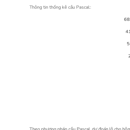
Thông tin thống kê cầu Pascal::
68
4
5
Theo phương pháp cầu Pascal, dự đoán lô cho hô