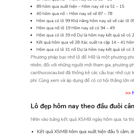
89 hôm qua xuất hiện – Hôm nay sẽ ra 51 – 15
40 hôm qua nổ – Hôm nay sẽ về 87 – 78
Hôm qua có lô 99 Khả năng hôm nay sẽ về các lô 0
Hôm qua nổ lô 19 Hôm nay sẽ có 94 – 49
Hôm qua có lô 39 nổ Dự là hôm nay kết quả sẽ có 
Kết quả hôm qua về 28 Xác suất ra cặp 14 – 41 hôm
Hôm qua có lô 31 nổ Dự là hôm nay kết quả sẽ có 
Phương pháp bạc nhớ lô đề MB là một phương pháp 
nhiên, đối với những người mới tham gia, phương ph
caothusoicau.bid đã thống kê các cầu bạc nhớ cực
phí. Cùng xem và áp dụng để có cơ hội thắng lớn n
>>
N
Lô đẹp hôm nay theo đầu đuôi câ
Nhìn vào bảng kết quả XSMB ngày hôm qua, ta th
Kết quả XSMB hôm qua xuất hiện đầu 5 câm, d