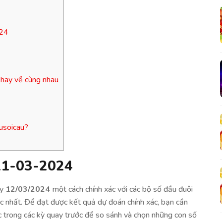
024
hay về cùng nhau
usoicau?
11-03-2024
ày
12/03/2024
một cách chính xác với các bộ số đầu đuôi
 xác nhất. Để đạt được kết quả dự đoán chính xác, bạn cần
 trong các kỳ quay trước để so sánh và chọn những con số