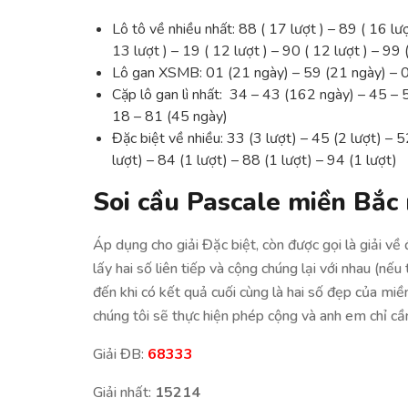
Lô tô về nhiều nhất: 88 ( 17 lượt ) – 89 ( 16 lượ
13 lượt ) – 19 ( 12 lượt ) – 90 ( 12 lượt ) – 99 (
Lô gan XSMB: 01 (21 ngày) – 59 (21 ngày) – 0
Cặp lô gan lì nhất: 34 – 43 (162 ngày) – 45 –
18 – 81 (45 ngày)
Đặc biệt về nhiều: 33 (3 lượt) – 45 (2 lượt) – 5
lượt) – 84 (1 lượt) – 88 (1 lượt) – 94 (1 lượt)
Soi cầu Pascale miền Bắc
Áp dụng cho giải Đặc biệt, còn được gọi là giải về
lấy hai số liên tiếp và cộng chúng lại với nhau (nếu 
đến khi có kết quả cuối cùng là hai số đẹp của miề
chúng tôi sẽ thực hiện phép cộng và anh em chỉ c
Giải ĐB:
68333
Giải nhất:
15214