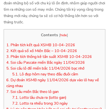
đoán những bộ số với chu kỳ lô ổn định, nhằm giúp người chơi
tìm ra những con số may mắn. Chúng tôi kỳ vọng rằng trong
tháng mới này, chúng ta sẽ có cơ hội thắng lớn hơn so với
tháng trước.
Contents
[
hide
]
1.
Phân tích kết quả XSMB 10-04-2026
2.
Kết quả sổ xố Miền Bắc – 10-04-2026
3.
Phân tích thống kê tần suất XSMB 10-04-2026
4.
Soi cầu Pascale miền Bắc ngày 11/04/2026
5.
Soi cầu lô đề miền bắc 11/04/2026 bạc nhớ
5.1.
Lô đẹp hôm nay theo đầu đuôi câm
6.
Dự đoán XSMB ngày 11/04/2026 dựa vào lô hay về
cùng nhau
7.
Soi cầu miền Bắc theo lô gan
7.1.
Lotto lâu chưa ra (lotto gan)
7.2.
Lotto ra nhiều trong 30 ngày