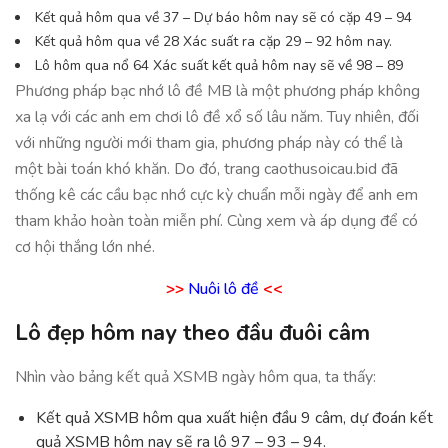
Kết quả hôm qua về 37 – Dự báo hôm nay sẽ có cặp 49 – 94
Kết quả hôm qua về 28 Xác suất ra cặp 29 – 92 hôm nay.
Lô hôm qua nổ 64 Xác suất kết quả hôm nay sẽ về 98 – 89
Phương pháp bạc nhớ lô đề MB là một phương pháp không
xa lạ với các anh em chơi lô đề xổ số lâu năm. Tuy nhiên, đối
với những người mới tham gia, phương pháp này có thể là
một bài toán khó khăn. Do đó, trang caothusoicau.bid đã
thống kê các cầu bạc nhớ cực kỳ chuẩn mỗi ngày để anh em
tham khảo hoàn toàn miễn phí. Cùng xem và áp dụng để có
cơ hội thắng lớn nhé.
>>
Nuôi lô đề
<<
Lô đẹp hôm nay theo đầu đuôi câm
Nhìn vào bảng kết quả XSMB ngày hôm qua, ta thấy:
Kết quả XSMB hôm qua xuất hiện đầu 9 câm, dự đoán kết
quả XSMB hôm nay sẽ ra lô 97 – 93 – 94.