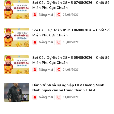
Soi Cầu Dự Đoán XSMB 07/08/2026 – Chốt Số
Miễn Phí, Cực Chuẩn
Nắng Mai
06/08/2026
Soi Cầu Dự Đoán XSMB 06/08/2026 – Chốt Số
Miễn Phí, Cực Chuẩn
Nắng Mai
05/08/2026
Soi Cầu Dự Đoán XSMB 05/08/2026 – Chốt Số
Miễn Phí, Cực Chuẩn
Nắng Mai
04/08/2026
Hành trình và sự nghiệp HLV Dương Minh
Ninh người cận vệ trung thành HAGL
Nắng Mai
04/08/2026