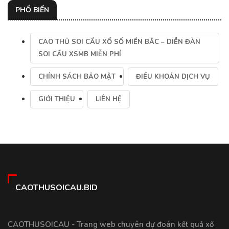
PHỔ BIẾN
CAO THỦ SOI CẦU XỔ SỐ MIỀN BẮC – DIỄN ĐÀN
SOI CẦU XSMB MIỄN PHÍ
CHÍNH SÁCH BẢO MẬT
ĐIỀU KHOẢN DỊCH VỤ
GIỚI THIỆU
LIÊN HỆ
CAOTHUSOICAU.BID
CAOTHUSOICAU - Trang web chuyên dự đoán kết quả xổ