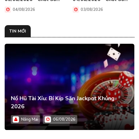
Miễn Phí, Cực Chuẩn
Miễn Phí, Cực Chuẩn
04/08/2026
03/08/2026
TIN MỚI
Nổ Hũ Tài Xỉu: Bí Kíp Săn Jackpot Khủng
2026
Nắng Mai
06/08/2026