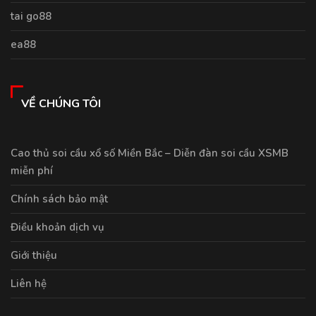
tai go88
ea88
VỀ CHÚNG TÔI
Cao thủ soi cầu xổ số Miền Bắc – Diễn đàn soi cầu XSMB
miễn phí
Chính sách bảo mật
Điều khoản dịch vụ
Giới thiệu
Liên hệ