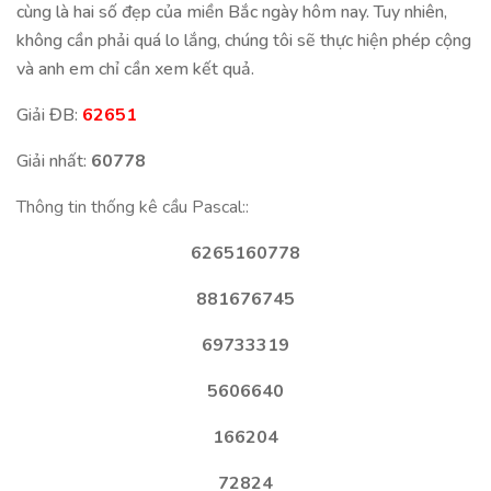
cùng là hai số đẹp của miền Bắc ngày hôm nay. Tuy nhiên,
không cần phải quá lo lắng, chúng tôi sẽ thực hiện phép cộng
và anh em chỉ cần xem kết quả.
Giải ĐB:
62651
Giải nhất:
60778
Thông tin thống kê cầu Pascal::
6265160778
881676745
69733319
5606640
166204
72824