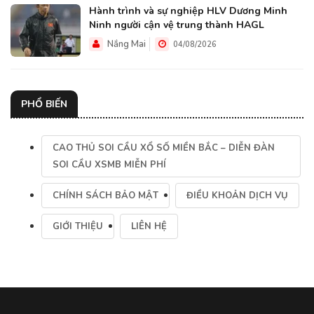
Hành trình và sự nghiệp HLV Dương Minh
Ninh người cận vệ trung thành HAGL
Nắng Mai
04/08/2026
PHỔ BIẾN
CAO THỦ SOI CẦU XỔ SỐ MIỀN BẮC – DIỄN ĐÀN
SOI CẦU XSMB MIỄN PHÍ
CHÍNH SÁCH BẢO MẬT
ĐIỀU KHOẢN DỊCH VỤ
GIỚI THIỆU
LIÊN HỆ