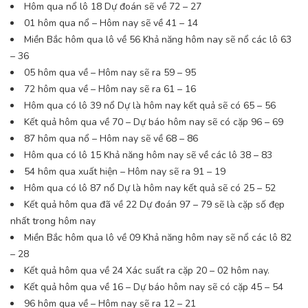
Hôm qua nổ lô 18 Dự đoán sẽ về 72 – 27
01 hôm qua nổ – Hôm nay sẽ về 41 – 14
Miền Bắc hôm qua lô về 56 Khả năng hôm nay sẽ nổ các lô 63
– 36
05 hôm qua về – Hôm nay sẽ ra 59 – 95
72 hôm qua về – Hôm nay sẽ ra 61 – 16
Hôm qua có lô 39 nổ Dự là hôm nay kết quả sẽ có 65 – 56
Kết quả hôm qua về 70 – Dự báo hôm nay sẽ có cặp 96 – 69
87 hôm qua nổ – Hôm nay sẽ về 68 – 86
Hôm qua có lô 15 Khả năng hôm nay sẽ về các lô 38 – 83
54 hôm qua xuất hiện – Hôm nay sẽ ra 91 – 19
Hôm qua có lô 87 nổ Dự là hôm nay kết quả sẽ có 25 – 52
Kết quả hôm qua đã về 22 Dự đoán 97 – 79 sẽ là cặp số đẹp
nhất trong hôm nay
Miền Bắc hôm qua lô về 09 Khả năng hôm nay sẽ nổ các lô 82
– 28
Kết quả hôm qua về 24 Xác suất ra cặp 20 – 02 hôm nay.
Kết quả hôm qua về 16 – Dự báo hôm nay sẽ có cặp 45 – 54
96 hôm qua về – Hôm nay sẽ ra 12 – 21