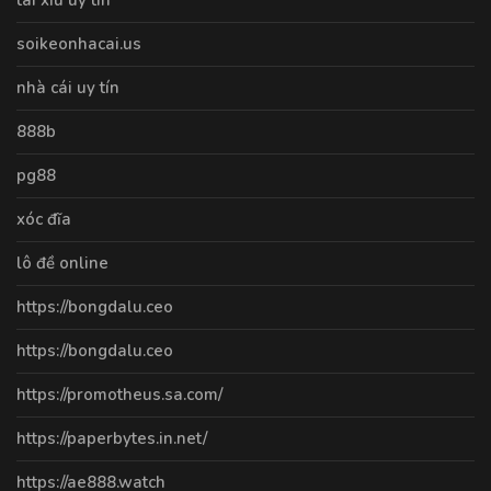
soikeonhacai.us
nhà cái uy tín
888b
pg88
xóc đĩa
lô đề online
https://bongdalu.ceo
https://bongdalu.ceo
https://promotheus.sa.com/
https://paperbytes.in.net/
https://ae888.watch