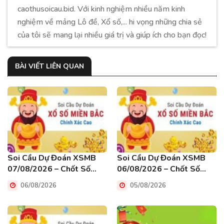
caothusoicau.bid. Với kinh nghiệm nhiều năm kinh
nghiệm về mảng Lô đề, Xổ số,... hi vọng những chia sẻ
của tôi sẽ mang lại nhiều giá trị và giúp ích cho bạn đọc!
BÀI VIẾT LIÊN QUAN
Soi Cầu Dự Đoán XSMB
Soi Cầu Dự Đoán XSMB
07/08/2026 – Chốt Số
06/08/2026 – Chốt Số
Miễn Phí, Cực Chuẩn
Miễn Phí, Cực Chuẩn
06/08/2026
05/08/2026