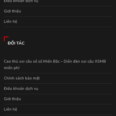
Điều khoản dịch vụ
Giới thiệu
Liên hệ
ĐỐI TÁC
Cao thủ soi cầu xổ số Miền Bắc – Diễn đàn soi cầu XSMB
miễn phí
Chính sách bảo mật
Điều khoản dịch vụ
Giới thiệu
Liên hệ