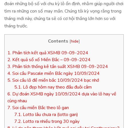
đoán những bộ số với chu kỳ lô ổn định, nhằm giúp người chơi
tìm ra những con số may mắn. Chúng tôi kỳ vọng rằng trong
tháng mới này, chúng ta sẽ có cơ hội thắng lớn hơn so với
tháng trước.
Contents
[
hide
]
1.
Phân tích kết quả XSMB 09-09-2024
2.
Kết quả sổ xố Miền Bắc – 09-09-2024
3.
Phân tích thống kê tần suất XSMB 09-09-2024
4.
Soi cầu Pascale miền Bắc ngày 10/09/2024
5.
Soi cầu lô đề miền bắc 10/09/2024 bạc nhớ
5.1.
Lô đẹp hôm nay theo đầu đuôi câm
6.
Dự đoán XSMB ngày 10/09/2024 dựa vào lô hay về
cùng nhau
7.
Soi cầu miền Bắc theo lô gan
7.1.
Lotto lâu chưa ra (lotto gan)
7.2.
Lotto ra nhiều trong 30 ngày