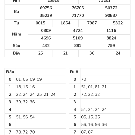
Nhì
23518
71201
69756
76705
50372
Ba
35239
71770
90587
Tư
0015
1854
7987
5322
0809
4724
1116
Năm
4696
5109
8824
Sáu
432
881
799
Bảy
25
21
36
24
Đầu
Đuôi
0
01, 05, 09, 09
0
70
1
18, 15, 16
1
51, 01, 81, 21
2
22, 24, 24, 25, 21, 24
2
72, 22, 32
3
39, 32, 36
3
4
4
54, 24, 24, 24
5
51, 56, 54
5
05, 15, 25
6
6
56, 16, 96, 36
7
78, 72, 70
7
87, 87