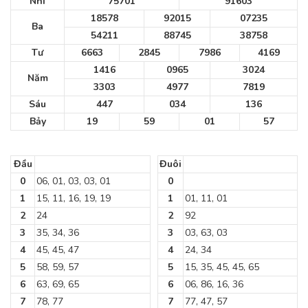
Nhì
75701
91603
18578
92015
07235
Ba
54211
88745
38758
Tư
6663
2845
7986
4169
1416
0965
3024
Năm
3303
4977
7819
Sáu
447
034
136
Bảy
19
59
01
57
Đầu
Đuôi
0
06, 01, 03, 03, 01
0
1
15, 11, 16, 19, 19
1
01, 11, 01
2
24
2
92
3
35, 34, 36
3
03, 63, 03
4
45, 45, 47
4
24, 34
5
58, 59, 57
5
15, 35, 45, 45, 65
6
63, 69, 65
6
06, 86, 16, 36
7
78, 77
7
77, 47, 57