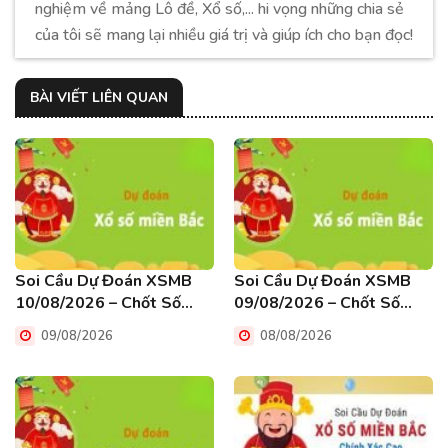
nghiệm về mảng Lô đề, Xổ số,... hi vọng những chia sẻ
của tôi sẽ mang lại nhiều giá trị và giúp ích cho bạn đọc!
BÀI VIẾT LIÊN QUAN
Soi Cầu Dự Đoán XSMB
Soi Cầu Dự Đoán XSMB
10/08/2026 – Chốt Số
09/08/2026 – Chốt Số
Miễn Phí, Cực Chuẩn
Miễn Phí, Cực Chuẩn
09/08/2026
08/08/2026