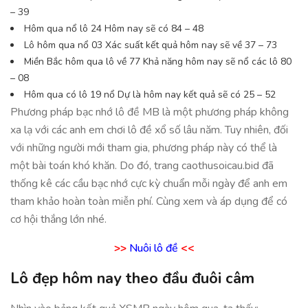
– 39
Hôm qua nổ lô 24 Hôm nay sẽ có 84 – 48
Lô hôm qua nổ 03 Xác suất kết quả hôm nay sẽ về 37 – 73
Miền Bắc hôm qua lô về 77 Khả năng hôm nay sẽ nổ các lô 80
– 08
Hôm qua có lô 19 nổ Dự là hôm nay kết quả sẽ có 25 – 52
Phương pháp bạc nhớ lô đề MB là một phương pháp không
xa lạ với các anh em chơi lô đề xổ số lâu năm. Tuy nhiên, đối
với những người mới tham gia, phương pháp này có thể là
một bài toán khó khăn. Do đó, trang caothusoicau.bid đã
thống kê các cầu bạc nhớ cực kỳ chuẩn mỗi ngày để anh em
tham khảo hoàn toàn miễn phí. Cùng xem và áp dụng để có
cơ hội thắng lớn nhé.
>>
Nuôi lô đề
<<
Lô đẹp hôm nay theo đầu đuôi câm