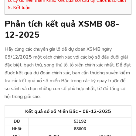
8.
Lý do nên tham khảo kết quả soi cầu tại Caothusoicau?
9.
Kết luận
Phân tích kết quả XSMB
08-
12-2025
Hãy cùng các chuyên gia lô đề dự đoán XSMB ngày
09/12/2025
một cách chính xác với các bộ số đầu đuôi giải
đặc biệt, bạch thủ, song thủ lô, lô xiên chính xác nhất. Để đạt
được kết quả dự đoán chính xác, bạn cần thường xuyên kiểm
tra các kết quả xổ số miền Bắc trong các kỳ quay trước để
so sánh và chọn những con số phù hợp nhất, từ đó tăng cơ
hội trúng giải cao.
Kết quả sổ xố Miền Bắc – 08-12-2025
ĐB
53192
Nhất
88606