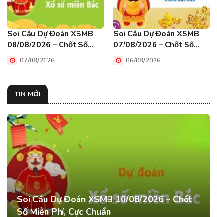
Soi Cầu Dự Đoán XSMB
Soi Cầu Dự Đoán XSMB
08/08/2026 – Chốt Số
07/08/2026 – Chốt Số
Miễn Phí, Cực Chuẩn
Miễn Phí, Cực Chuẩn
07/08/2026
06/08/2026
TIN MỚI
Soi Cầu Dự Đoán XSMB 10/08/2026 – Chốt
Số Miễn Phí, Cực Chuẩn