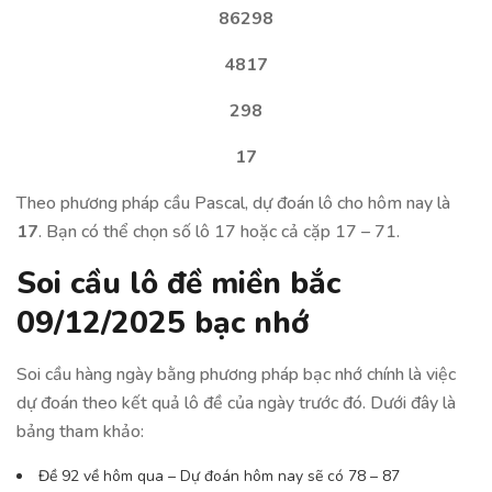
86298
4817
298
17
Theo phương pháp cầu Pascal, dự đoán lô cho hôm nay là
17
. Bạn có thể chọn số lô 17 hoặc cả cặp 17 – 71.
Soi cầu lô đề miền bắc
09/12/2025
bạc nhớ
Soi cầu hàng ngày bằng phương pháp bạc nhớ chính là việc
dự đoán theo kết quả lô đề của ngày trước đó. Dưới đây là
bảng tham khảo:
Đề 92 về hôm qua – Dự đoán hôm nay sẽ có 78 – 87