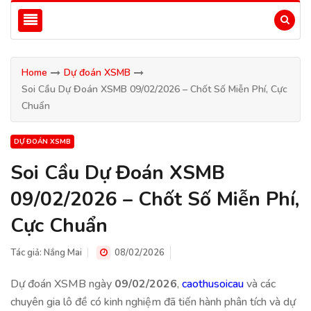
Home
Dự đoán XSMB
Soi Cầu Dự Đoán XSMB 09/02/2026 – Chốt Số Miễn Phí, Cực
Chuẩn
DỰ ĐOÁN XSMB
Soi Cầu Dự Đoán XSMB
09/02/2026 – Chốt Số Miễn Phí,
Cực Chuẩn
Tác giả:
Nắng Mai
08/02/2026
Dự đoán XSMB ngày
09/02/2026
,
caothusoicau
và các
chuyên gia lô đề có kinh nghiệm đã tiến hành phân tích và dự