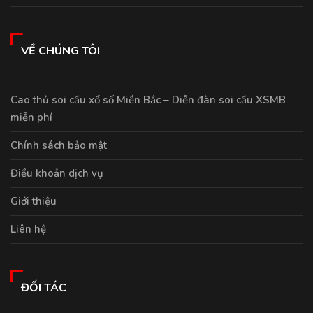
VỀ CHÚNG TÔI
Cao thủ soi cầu xổ số Miền Bắc – Diễn đàn soi cầu XSMB
miễn phí
Chính sách bảo mật
Điều khoản dịch vụ
Giới thiệu
Liên hệ
ĐỐI TÁC