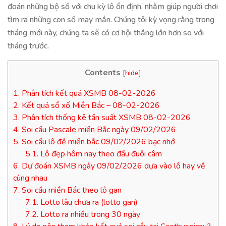
đoán những bộ số với chu kỳ lô ổn định, nhằm giúp người chơi
tìm ra những con số may mắn. Chúng tôi kỳ vọng rằng trong
tháng mới này, chúng ta sẽ có cơ hội thắng lớn hơn so với
tháng trước.
Contents
[
hide
]
1.
Phân tích kết quả XSMB 08-02-2026
2.
Kết quả sổ xố Miền Bắc – 08-02-2026
3.
Phân tích thống kê tần suất XSMB 08-02-2026
4.
Soi cầu Pascale miền Bắc ngày 09/02/2026
5.
Soi cầu lô đề miền bắc 09/02/2026 bạc nhớ
5.1.
Lô đẹp hôm nay theo đầu đuôi câm
6.
Dự đoán XSMB ngày 09/02/2026 dựa vào lô hay về
cùng nhau
7.
Soi cầu miền Bắc theo lô gan
7.1.
Lotto lâu chưa ra (lotto gan)
7.2.
Lotto ra nhiều trong 30 ngày