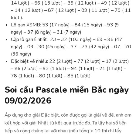
14 lượt ) – 56 ( 13 lượt ) – 39 ( 12 lượt ) – 49 ( 12 lượt )
– 14 ( 12 lượt ) – 87 ( 12 lượt ) – 89 ( 11 lượt ) – 79 ( 11
lượt ).
Lô gan XSMB: 53 (17 ngày) – 84 (15 ngày) – 93 (9
ngày) – 37 (8 ngày) – 31 (7 ngày)
Cặp lô gan lì nhất: 23 – 32 (103 ngày) – 59 – 95 (47
ngày) – 03 – 30 (45 ngày) – 37 – 73 (42 ngày) – 07 – 70
(36 ngày)
Đặc biệt về nhiều: 22 (2 lượt) – 77 (2 lượt) – 17 (2 lượt)
– 86 (2 lượt) – 93 (1 lượt) – 94 (1 lượt) – 21 (1 lượt) –
78 (1 lượt) – 80 (1 lượt) – 85 (1 lượt)
Soi cầu Pascale miền Bắc ngày
09/02/2026
Áp dụng cho giải Đặc biệt, còn được gọi là giải về đề, anh em
kết hợp với giải Nhất từ kết quả trước đó. Ta lấy hai số liên
tiếp và cộng chúng lại với nhau (nếu tổng > 10 thì chỉ lấy