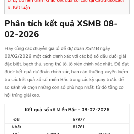
8.
Lý do nên tham khảo kết quả soi cầu tại Caothusoicau?
9.
Kết luận
Phân tích kết quả XSMB
08-
02-2026
Hãy cùng các chuyên gia lô đề dự đoán XSMB ngày
09/02/2026
một cách chính xác với các bộ số đầu đuôi giải
đặc biệt, bạch thủ, song thủ lô, lô xiên chính xác nhất. Để đạt
được kết quả dự đoán chính xác, bạn cần thường xuyên kiểm
tra các kết quả xổ số miền Bắc trong các kỳ quay trước để
so sánh và chọn những con số phù hợp nhất, từ đó tăng cơ
hội trúng giải cao.
Kết quả sổ xố Miền Bắc – 08-02-2026
ĐB
57977
Nhất
81761