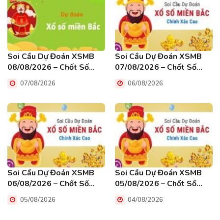
Soi Cầu Dự Đoán XSMB
Soi Cầu Dự Đoán XSMB
08/08/2026 – Chốt Số
07/08/2026 – Chốt Số
Miễn Phí, Cực Chuẩn
Miễn Phí, Cực Chuẩn
07/08/2026
06/08/2026
Soi Cầu Dự Đoán XSMB
Soi Cầu Dự Đoán XSMB
06/08/2026 – Chốt Số
05/08/2026 – Chốt Số
Miễn Phí, Cực Chuẩn
Miễn Phí, Cực Chuẩn
05/08/2026
04/08/2026