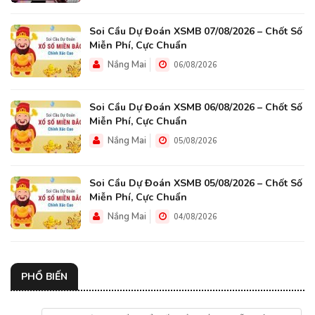
Soi Cầu Dự Đoán XSMB 07/08/2026 – Chốt Số
Miễn Phí, Cực Chuẩn
Nắng Mai
06/08/2026
Soi Cầu Dự Đoán XSMB 06/08/2026 – Chốt Số
Miễn Phí, Cực Chuẩn
Nắng Mai
05/08/2026
Soi Cầu Dự Đoán XSMB 05/08/2026 – Chốt Số
Miễn Phí, Cực Chuẩn
Nắng Mai
04/08/2026
PHỔ BIẾN