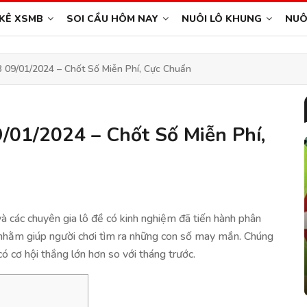
KÊ XSMB
SOI CẦU HÔM NAY
NUÔI LÔ KHUNG
NUÔ
09/01/2024 – Chốt Số Miễn Phí, Cực Chuẩn
01/2024 – Chốt Số Miễn Phí,
à các chuyên gia lô đề có kinh nghiệm đã tiến hành phân
, nhằm giúp người chơi tìm ra những con số may mắn. Chúng
có cơ hội thắng lớn hơn so với tháng trước.