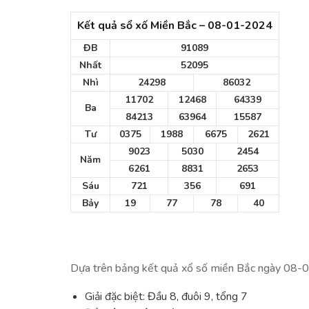
Kết quả sổ xố Miền Bắc – 08-01-2024
ĐB
91089
Nhất
52095
Nhì
24298
86032
11702
12468
64339
Ba
84213
63964
15587
Tư
0375
1988
6675
2621
9023
5030
2454
Năm
6261
8831
2653
Sáu
721
356
691
Bảy
19
77
78
40
Dựa trên bảng kết quả xổ số miền Bắc ngày
08-
Giải đặc biệt: Đầu 8, đuôi 9, tổng 7