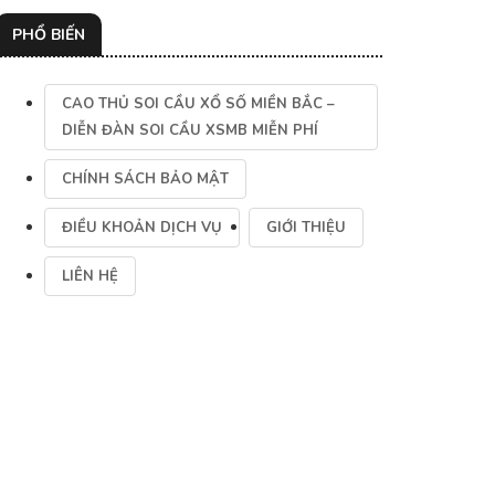
PHỔ BIẾN
CAO THỦ SOI CẦU XỔ SỐ MIỀN BẮC –
DIỄN ĐÀN SOI CẦU XSMB MIỄN PHÍ
CHÍNH SÁCH BẢO MẬT
ĐIỀU KHOẢN DỊCH VỤ
GIỚI THIỆU
LIÊN HỆ