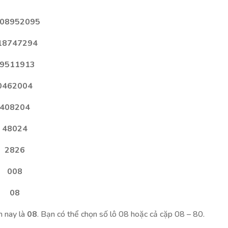
08952095
18747294
9511913
0462004
408204
48024
2826
008
08
m nay là
08
. Bạn có thể chọn số lô 08 hoặc cả cặp 08 – 80.