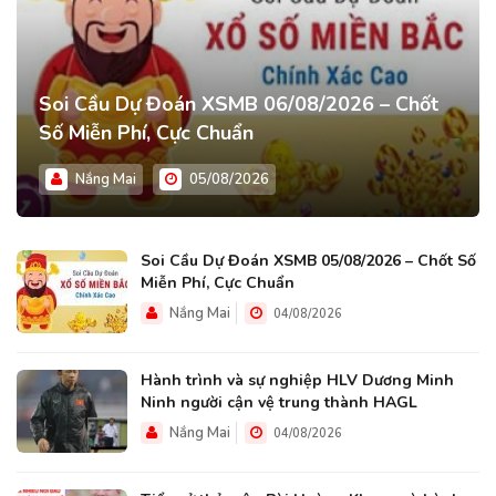
Soi Cầu Dự Đoán XSMB 06/08/2026 – Chốt
Số Miễn Phí, Cực Chuẩn
Nắng Mai
05/08/2026
Soi Cầu Dự Đoán XSMB 05/08/2026 – Chốt Số
Miễn Phí, Cực Chuẩn
Nắng Mai
04/08/2026
Hành trình và sự nghiệp HLV Dương Minh
Ninh người cận vệ trung thành HAGL
Nắng Mai
04/08/2026