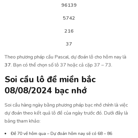
96139
5742
216
37
Theo phương pháp cầu Pascal, dự đoán lô cho hôm nay là
37
. Bạn có thể chọn số lô 37 hoặc cả cặp 37 – 73.
Soi cầu lô đề miền bắc
08/08/2024
bạc nhớ
Soi cầu hàng ngày bằng phương pháp bạc nhớ chính là việc
dự đoán theo kết quả lô đề của ngày trước đó. Dưới đây là
bảng tham khảo:
Đề 70 về hôm qua – Dự đoán hôm nay sẽ có 68 – 86