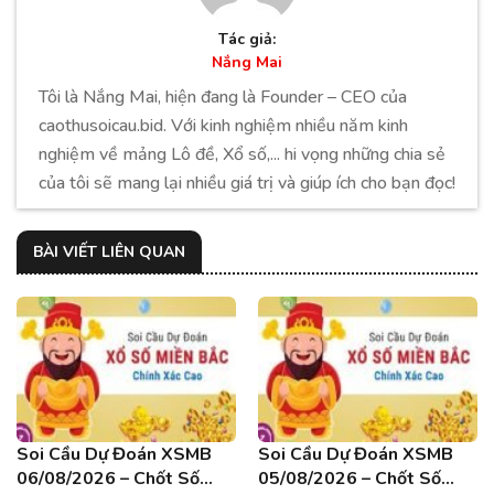
Tác giả:
Nắng Mai
Tôi là Nắng Mai, hiện đang là Founder – CEO của
caothusoicau.bid. Với kinh nghiệm nhiều năm kinh
nghiệm về mảng Lô đề, Xổ số,... hi vọng những chia sẻ
của tôi sẽ mang lại nhiều giá trị và giúp ích cho bạn đọc!
BÀI VIẾT LIÊN QUAN
Soi Cầu Dự Đoán XSMB
Soi Cầu Dự Đoán XSMB
06/08/2026 – Chốt Số
05/08/2026 – Chốt Số