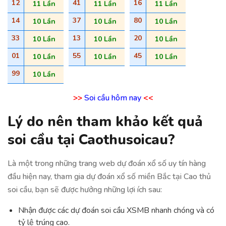
12
41
16
11 Lần
11 Lần
11 Lần
14
37
80
10 Lần
10 Lần
10 Lần
33
13
20
10 Lần
10 Lần
10 Lần
01
55
45
10 Lần
10 Lần
10 Lần
99
10 Lần
>>
Soi cầu hôm nay
<<
Lý do nên tham khảo kết quả
soi cầu tại Caothusoicau?
Là một trong những trang web dự đoán xổ số uy tín hàng
đầu hiện nay, tham gia dự đoán xổ số miền Bắc tại Cao thủ
soi cầu, bạn sẽ được hưởng những lợi ích sau:
Nhận được các dự đoán soi cầu XSMB nhanh chóng và có
tỷ lệ trúng cao.