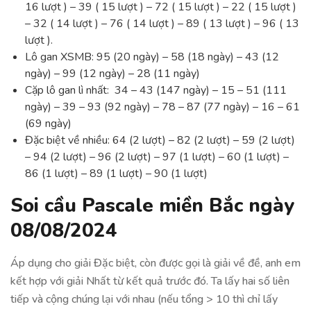
16 lượt ) – 39 ( 15 lượt ) – 72 ( 15 lượt ) – 22 ( 15 lượt )
– 32 ( 14 lượt ) – 76 ( 14 lượt ) – 89 ( 13 lượt ) – 96 ( 13
lượt ).
Lô gan XSMB: 95 (20 ngày) – 58 (18 ngày) – 43 (12
ngày) – 99 (12 ngày) – 28 (11 ngày)
Cặp lô gan lì nhất: 34 – 43 (147 ngày) – 15 – 51 (111
ngày) – 39 – 93 (92 ngày) – 78 – 87 (77 ngày) – 16 – 61
(69 ngày)
Đặc biệt về nhiều: 64 (2 lượt) – 82 (2 lượt) – 59 (2 lượt)
– 94 (2 lượt) – 96 (2 lượt) – 97 (1 lượt) – 60 (1 lượt) –
86 (1 lượt) – 89 (1 lượt) – 90 (1 lượt)
Soi cầu Pascale miền Bắc ngày
08/08/2024
Áp dụng cho giải Đặc biệt, còn được gọi là giải về đề, anh em
kết hợp với giải Nhất từ kết quả trước đó. Ta lấy hai số liên
tiếp và cộng chúng lại với nhau (nếu tổng > 10 thì chỉ lấy