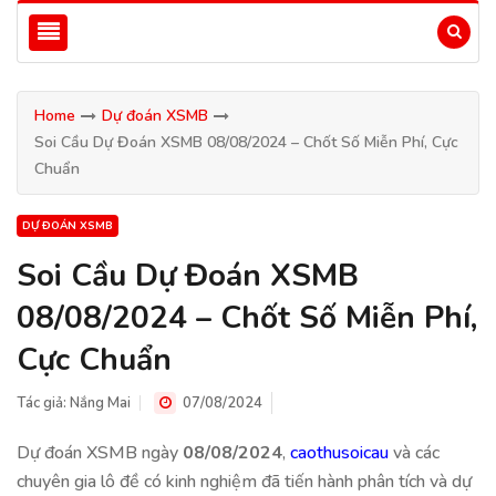
Home
Dự đoán XSMB
Soi Cầu Dự Đoán XSMB 08/08/2024 – Chốt Số Miễn Phí, Cực
Chuẩn
DỰ ĐOÁN XSMB
Soi Cầu Dự Đoán XSMB
08/08/2024 – Chốt Số Miễn Phí,
Cực Chuẩn
Tác giả:
Nắng Mai
07/08/2024
Dự đoán XSMB ngày
08/08/2024
,
caothusoicau
và các
chuyên gia lô đề có kinh nghiệm đã tiến hành phân tích và dự