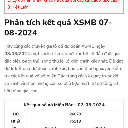
8.
Lý do nên tham khảo kết quả soi cầu tại Caothusoicau?
9.
Kết luận
Phân tích kết quả XSMB
07-
08-2024
Hãy cùng các chuyên gia lô đề dự đoán XSMB ngày
08/08/2024
một cách chính xác với các bộ số đầu đuôi giải
đặc biệt, bạch thủ, song thủ lô, lô xiên chính xác nhất. Để đạt
được kết quả dự đoán chính xác, bạn cần thường xuyên kiểm
tra các kết quả xổ số miền Bắc trong các kỳ quay trước để
so sánh và chọn những con số phù hợp nhất, từ đó tăng cơ
hội trúng giải cao.
Kết quả sổ xố Miền Bắc – 07-08-2024
ĐB
26070
Nhất
75119