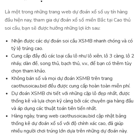
Là một trong những trang web dự đoán xổ số uy tín hàng
đầu hiện nay, tham gia dự đoán xổ số miền Bắc tại Cao thủ
soi cầu, bạn sẽ được hưởng những lợi ích sau:
Nhận được các dự đoán soi cầu XSMB nhanh chóng và có
tỷ lệ trúng cao.
Cung cấp đầy đủ các loại cầu lô như lô xiên, lô 3 càng, lô 2
nháy, dàn đề, song thủ, bạch thủ, v.v., để bạn có thêm tùy
chọn tham khảo.
Không bán số và mọi dự đoán XSMB trên trang
caothusoicau.bid đều được cung cấp hoàn toàn miễn phí.
Dự đoán XSMB chi tiết với những cặp lô đẹp nhất, được
thống kê và lựa chọn kỹ càng bởi các chuyên gia hàng đầu
và áp dụng các thuật toán tiên tiến nhất.
Hàng ngày, trang web caothusoicau.bid cập nhật bảng
thống kê dự đoán xổ số với độ chính xác cao, đã giúp
nhiều người chơi trúng lớn dựa trên những dự đoán này.