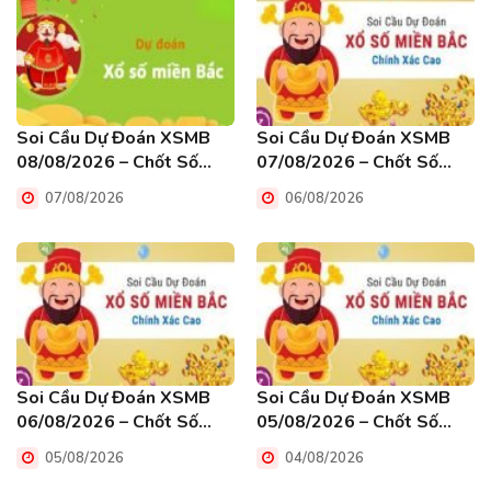
Soi Cầu Dự Đoán XSMB
Soi Cầu Dự Đoán XSMB
08/08/2026 – Chốt Số
07/08/2026 – Chốt Số
Miễn Phí, Cực Chuẩn
Miễn Phí, Cực Chuẩn
07/08/2026
06/08/2026
Soi Cầu Dự Đoán XSMB
Soi Cầu Dự Đoán XSMB
06/08/2026 – Chốt Số
05/08/2026 – Chốt Số
Miễn Phí, Cực Chuẩn
Miễn Phí, Cực Chuẩn
05/08/2026
04/08/2026