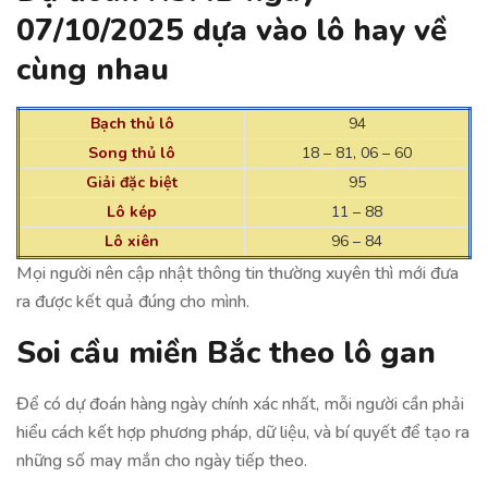
07/10/2025
dựa vào lô hay về
cùng nhau
Bạch thủ lô
94
Song thủ lô
18 – 81, 06 – 60
Giải đặc biệt
95
Lô kép
11 – 88
Lô xiên
96 – 84
Mọi người nên cập nhật thông tin thường xuyên thì mới đưa
ra được kết quả đúng cho mình.
Soi cầu miền Bắc theo lô gan
Để có dự đoán hàng ngày chính xác nhất, mỗi người cần phải
hiểu cách kết hợp phương pháp, dữ liệu, và bí quyết để tạo ra
những số may mắn cho ngày tiếp theo.