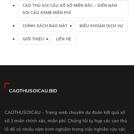
CAO THỦ SOI CẦU XỔ SỐ MIỀN BẮC – DIỄN ĐÀN
SOI CẦU XSMB MIỄN PHÍ
CHÍNH SÁCH BẢO MẬT
ĐIỀU KHOẢN DỊCH VỤ
GIỚI THIỆU
LIÊN HỆ
CAOTHUSOICAU.BID
CAOTHUSOICAU - Trang web chuyên dự đoán kết quả xổ
số 3 miền chính xác, miễn phí. Chúng tôi tụ họp các cao thủ
lô đề có nhiều năm kinh nghiệm trong việc nghiên cứu các