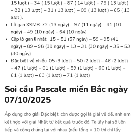
15 lượt ) – 34 ( 15 lượt ) – 87 ( 14 lượt ) – 75 ( 13 lượt )
– 82 ( 13 lượt ) – 31 ( 13 lượt ) – 09 ( 13 lượt ) – 65 ( 13
lượt ).
Lô gan XSMB: 73 (13 ngày) – 97 (11 ngày) – 41 (10
ngày) – 49 (10 ngày) – 64 (10 ngày)
Cặp lô gan lì nhất: 15 – 51 (57 ngày) – 59 – 95 (41
ngày) – 89 – 98 (39 ngày) – 13 – 31 (30 ngày) – 35 – 53
(30 ngày)
Đặc biệt về nhiều: 05 (3 lượt) – 50 (2 lượt) – 46 (2 lượt)
– 47 (1 lượt) – 01 (1 lượt) – 59 (1 lượt) – 60 (1 lượt) –
61 (1 lượt) – 63 (1 lượt) – 71 (1 lượt)
Soi cầu Pascale miền Bắc ngày
07/10/2025
Áp dụng cho giải Đặc biệt, còn được gọi là giải về đề, anh em
kết hợp với giải Nhất từ kết quả trước đó. Ta lấy hai số liên
tiếp và cộng chúng lại với nhau (nếu tổng > 10 thì chỉ lấy