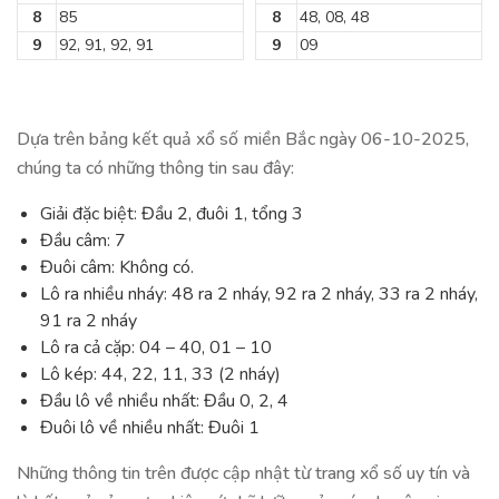
8
85
8
48, 08, 48
9
92, 91, 92, 91
9
09
Dựa trên bảng kết quả xổ số miền Bắc ngày
06-10-2025
,
chúng ta có những thông tin sau đây:
Giải đặc biệt: Đầu 2, đuôi 1, tổng 3
Đầu câm: 7
Đuôi câm: Không có.
Lô ra nhiều nháy: 48 ra 2 nháy, 92 ra 2 nháy, 33 ra 2 nháy,
91 ra 2 nháy
Lô ra cả cặp: 04 – 40, 01 – 10
Lô kép: 44, 22, 11, 33 (2 nháy)
Đầu lô về nhiều nhất: Đầu 0, 2, 4
Đuôi lô về nhiều nhất: Đuôi 1
Những thông tin trên được cập nhật từ trang xổ số uy tín và