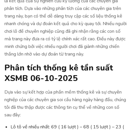
là kết quả của sự nghiên cứu kỹ lưỡng của các chuyên gia
phân tích. Dựa vào những phân tích của các chuyên gia trên
trang này, bạn có thể dễ dàng truy cập các số liệu thống kê
nhanh chóng và dự đoán kết quả cho kỳ quay tới. Nhiều người
chơi lô đề chuyên nghiệp cũng đã ghi nhận rằng các con số
mà trang này đưa ra có tỷ lệ chính xác rất cao. Điều này được
minh chứng bởi việc nhiều người chơi đã giành những chiến
thắng lớn nhờ vào dự đoán từ trang này.
Phân tích thống kê tần suất
XSMB
06-10-2025
Dựa vào sự kết hợp của phần mềm thống kê và sự chuyên
nghiệp của các chuyên gia soi cầu hàng ngày hàng đầu, chúng
tôi đã thu thập được các thông tin cụ thể về những con số
sau đây:
Lô tô về nhiều nhất: 69 ( 16 lượt ) – 68 ( 15 lượt ) – 23 (