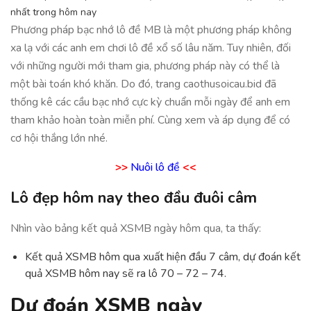
nhất trong hôm nay
Phương pháp bạc nhớ lô đề MB là một phương pháp không
xa lạ với các anh em chơi lô đề xổ số lâu năm. Tuy nhiên, đối
với những người mới tham gia, phương pháp này có thể là
một bài toán khó khăn. Do đó, trang caothusoicau.bid đã
thống kê các cầu bạc nhớ cực kỳ chuẩn mỗi ngày để anh em
tham khảo hoàn toàn miễn phí. Cùng xem và áp dụng để có
cơ hội thắng lớn nhé.
>>
Nuôi lô đề
<<
Lô đẹp hôm nay theo đầu đuôi câm
Nhìn vào bảng kết quả XSMB ngày hôm qua, ta thấy:
Kết quả XSMB hôm qua xuất hiện đầu 7 câm, dự đoán kết
quả XSMB hôm nay sẽ ra lô 70 – 72 – 74.
Dự đoán XSMB ngày