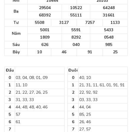
Nhì
10444
20103
29504
10522
64248
Ba
68392
55111
31661
Tư
5508
3127
7257
1133
5001
5591
5433
Năm
1809
8292
0548
Sáu
626
040
985
Bảy
10
46
91
25
Đầu
Đuôi
0
03, 04, 08, 01, 09
0
40, 10
1
11, 10
1
21, 31, 11, 61, 01, 91, 91
2
21, 22, 27, 26, 25
2
22, 92, 92
3
31, 33, 33
3
03, 33, 33
4
44, 48, 48, 40, 46
4
44, 04
5
57
5
85, 25
6
61
6
26, 46
7
7
27, 57