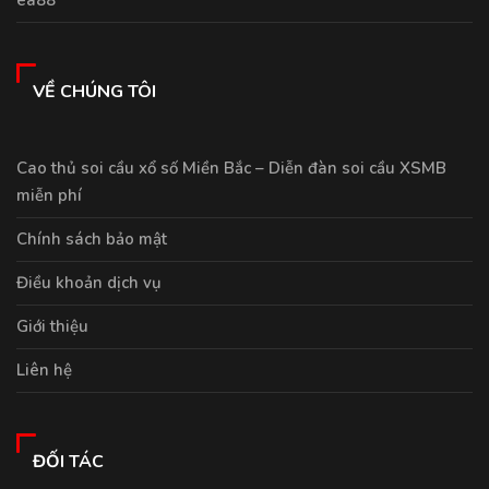
VỀ CHÚNG TÔI
Cao thủ soi cầu xổ số Miền Bắc – Diễn đàn soi cầu XSMB
miễn phí
Chính sách bảo mật
Điều khoản dịch vụ
Giới thiệu
Liên hệ
ĐỐI TÁC