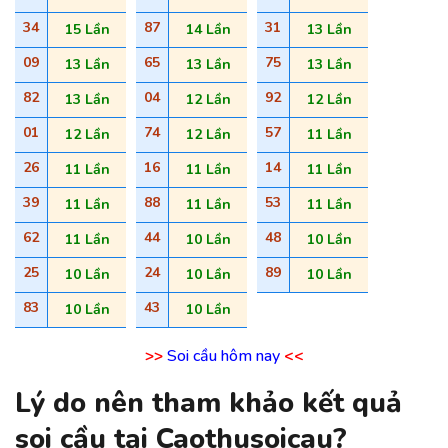
34
87
31
15 Lần
14 Lần
13 Lần
09
65
75
13 Lần
13 Lần
13 Lần
82
04
92
13 Lần
12 Lần
12 Lần
01
74
57
12 Lần
12 Lần
11 Lần
26
16
14
11 Lần
11 Lần
11 Lần
39
88
53
11 Lần
11 Lần
11 Lần
62
44
48
11 Lần
10 Lần
10 Lần
25
24
89
10 Lần
10 Lần
10 Lần
83
43
10 Lần
10 Lần
>>
Soi cầu hôm nay
<<
Lý do nên tham khảo kết quả
soi cầu tại Caothusoicau?